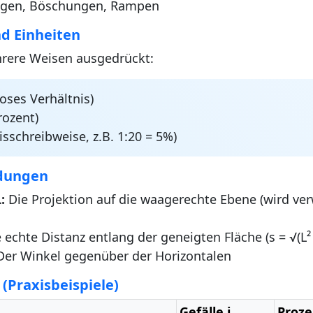
gen, Böschungen, Rampen
nd Einheiten
hrere Weisen ausgedrückt:
oses Verhältnis)
rozent)
isschreibweise, z.B. 1:20 = 5%)
idungen
:
Die Projektion auf die waagerechte Ebene (wird ve
 echte Distanz entlang der geneigten Fläche (s = √(L² 
er Winkel gegenüber der Horizontalen
(Praxisbeispiele)
Gefälle i
Proze