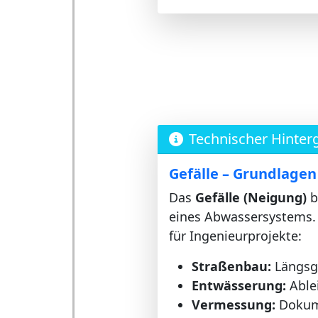
Technischer Hinter
Gefälle – Grundlage
Das
Gefälle (Neigung)
b
eines Abwassersystems. 
für Ingenieurprojekte:
Straßenbau:
Längsge
Entwässerung:
Ablei
Vermessung:
Dokume