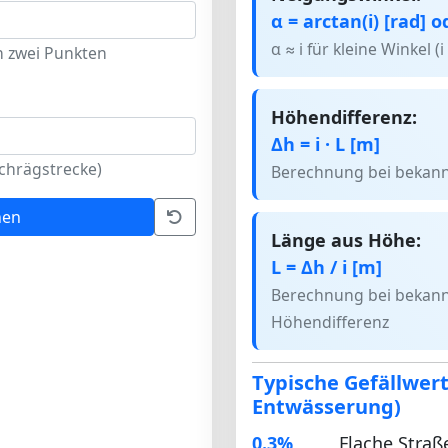
α = arctan(i) [rad] o
α ≈ i für kleine Winkel (i
 zwei Punkten
Höhendifferenz:
Δh = i · L [m]
Schrägstrecke)
Berechnung bei bekann
nen
Länge aus Höhe:
L = Δh / i [m]
Berechnung bei bekann
Höhendifferenz
Typische Gefällwer
Entwässerung)
0.3%
Flache Straß