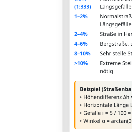
(1:333)
Längsgefälle
1–2%
Normalstraße
Längsgefälle
2–4%
Straße in H
4–6%
Bergstraße, 
8–10%
Sehr steile 
>10%
Extreme Stei
nötig
Beispiel (Straßenba
• Höhendifferenz Δh 
• Horizontale Länge 
• Gefälle i = 5 / 100 
• Winkel α = arctan(0