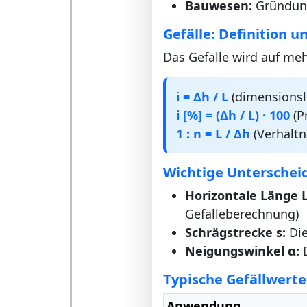
Bauwesen:
Gründun
Gefälle: Definition u
Das Gefälle wird auf me
i = Δh / L
(dimensionsl
i [%] = (Δh / L) · 100
(P
1 : n = L / Δh
(Verhältn
Wichtige Untersche
Horizontale Länge L
Gefälleberechnung)
Schrägstrecke s:
Die
Neigungswinkel α:
D
Typische Gefällwerte 
Anwendung