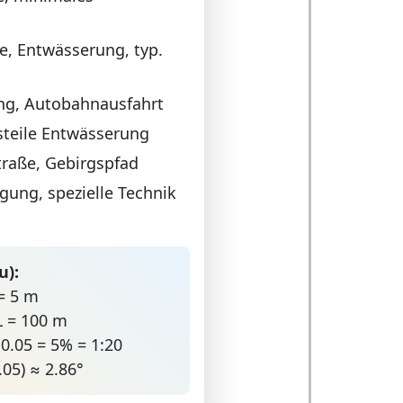
, Entwässerung, typ.
ang, Autobahnausfahrt
steile Entwässerung
Straße, Gebirgspfad
gung, spezielle Technik
u):
= 5 m
L = 100 m
= 0.05 = 5% = 1:20
.05) ≈ 2.86°