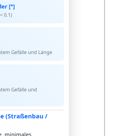
der [°]
 < 0.1)
tem Gefälle und Länge
tem Gefälle und
te (Straßenbau /
e, minimales