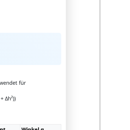
rwendet für
+ Δh²))
nt
Winkel α