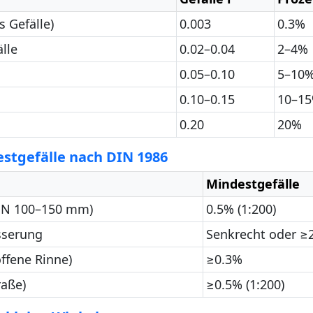
 Gefälle)
0.003
0.3%
lle
0.02–0.04
2–4%
0.05–0.10
5–10
0.10–0.15
10–1
0.20
20%
stgefälle nach DIN 1986
Mindestgefälle
DN 100–150 mm)
0.5% (1:200)
sserung
Senkrecht oder ≥
ffene Rinne)
≥0.3%
raße)
≥0.5% (1:200)