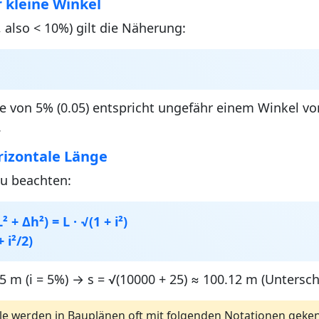
 kleine Winkel
1, also < 10%) gilt die Näherung:
le von 5% (0.05) entspricht ungefähr einem Winkel von
.
rizontale Länge
zu beachten:
 + Δh²) = L · √(1 + i²)
+ i²/2)
 5 m (i = 5%) → s = √(10000 + 25) ≈ 100.12 m (Untersc
le werden in Bauplänen oft mit folgenden Notationen geke