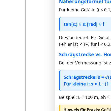
Näherungsformel für
Für kleine Gefälle (i < 0.
tan(α) ≈ α [rad] ≈ i
Dies bedeutet: Ein Gefäl
Fehler ist < 1% für i < 0.2
Schrägstrecke vs. Ho
Bei der Vermessung ist 
Schrägstrecke: s = √(L²
Für kleine i: s ≈ L · (1 
Beispiel: L = 100 m, Δh =
Hinweis für Praxis:
Gefäl