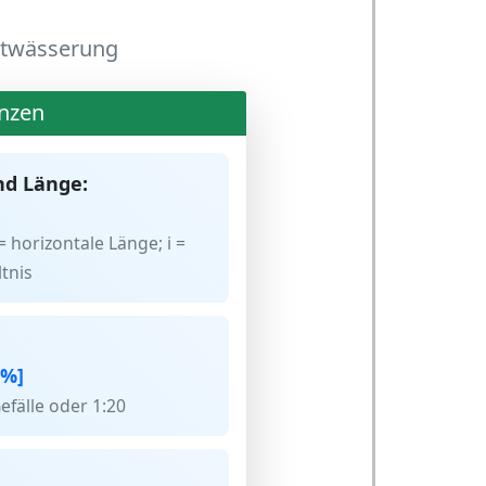
Entwässerung
nzen
nd Länge:
= horizontale Länge; i =
tnis
[%]
Gefälle oder 1:20