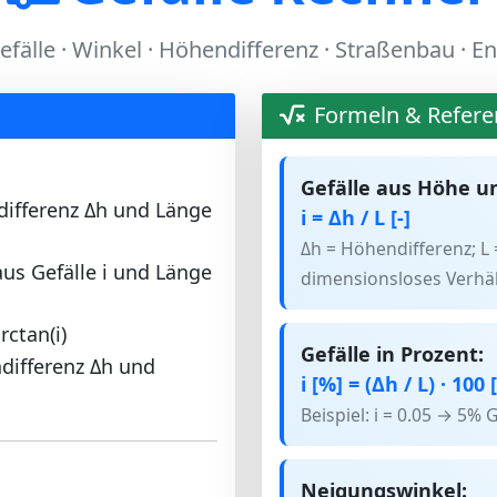
efälle · Winkel · Höhendifferenz · Straßenbau · 
Formeln & Refere
Gefälle aus Höhe u
differenz Δh und Länge
i = Δh / L [-]
Δh = Höhendifferenz; L 
us Gefälle i und Länge
dimensionsloses Verhäl
ctan(i)
Gefälle in Prozent:
differenz Δh und
i [%] = (Δh / L) · 100 
Beispiel: i = 0.05 → 5% 
Neigungswinkel: