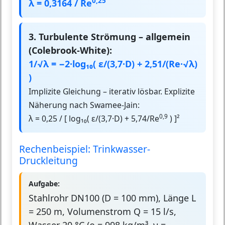
0,25
λ = 0,3164 / Re
3. Turbulente Strömung – allgemein
(Colebrook-White):
1/√λ = −2·log₁₀( ε/(3,7·D) + 2,51/(Re·√λ)
)
Implizite Gleichung – iterativ lösbar. Explizite
Näherung nach Swamee-Jain:
0,9
λ = 0,25 / [ log₁₀( ε/(3,7·D) + 5,74/Re
) ]²
Rechenbeispiel: Trinkwasser-
Druckleitung
Aufgabe:
Stahlrohr DN100 (D = 100 mm), Länge L
= 250 m, Volumenstrom Q = 15 l/s,