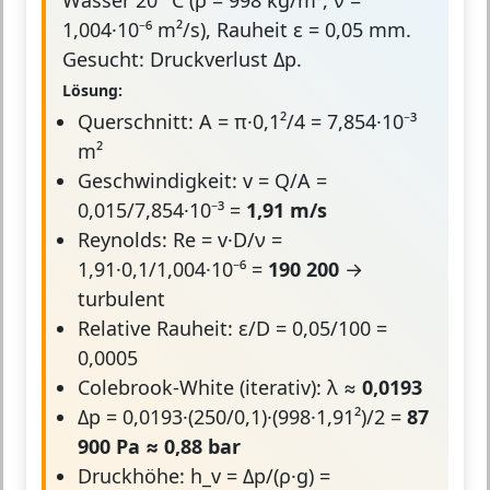
Wasser 20 °C (ρ = 998 kg/m³, ν =
1,004·10⁻⁶ m²/s), Rauheit ε = 0,05 mm.
Gesucht: Druckverlust Δp.
Lösung:
Querschnitt: A = π·0,1²/4 = 7,854·10⁻³
m²
Geschwindigkeit: v = Q/A =
0,015/7,854·10⁻³ =
1,91 m/s
Reynolds: Re = v·D/ν =
1,91·0,1/1,004·10⁻⁶ =
190 200
→
turbulent
Relative Rauheit: ε/D = 0,05/100 =
0,0005
Colebrook-White (iterativ): λ ≈
0,0193
Δp = 0,0193·(250/0,1)·(998·1,91²)/2 =
87
900 Pa ≈ 0,88 bar
Druckhöhe: h_v = Δp/(ρ·g) =