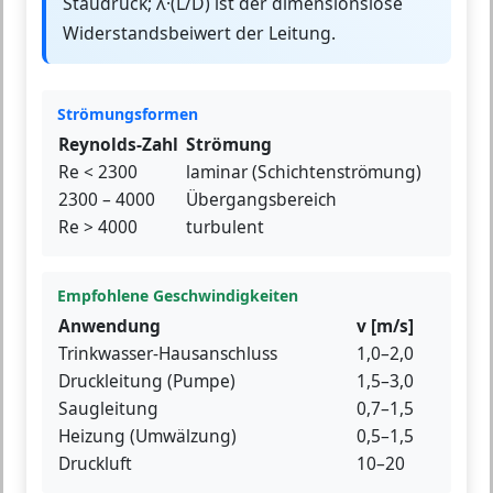
Staudruck; λ·(L/D) ist der dimensionslose
Widerstandsbeiwert der Leitung.
Strömungsformen
Reynolds-Zahl
Strömung
Re < 2300
laminar (Schichtenströmung)
2300 – 4000
Übergangsbereich
Re > 4000
turbulent
Empfohlene Geschwindigkeiten
Anwendung
v [m/s]
Trinkwasser-Hausanschluss
1,0–2,0
Druckleitung (Pumpe)
1,5–3,0
Saugleitung
0,7–1,5
Heizung (Umwälzung)
0,5–1,5
Druckluft
10–20