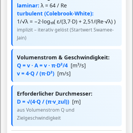
laminar:
λ = 64 / Re
turbulent (Colebrook-White):
1/√λ = −2·log₁₀( ε/(3,7·D) + 2,51/(Re·√λ) )
implizit – iterativ gelöst (Startwert Swamee-
Jain)
Volumenstrom & Geschwindigkeit:
Q = v · A = v · π·D²/4
[m³/s]
v = 4·Q / (π·D²)
[m/s]
Erforderlicher Durchmesser:
D = √(4·Q / (π·v_zul))
[m]
aus Volumenstrom Q und
Zielgeschwindigkeit