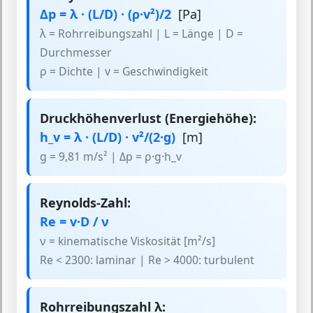
Δp = λ · (L/D) · (ρ·v²)/2
[Pa]
λ = Rohrreibungszahl | L = Länge | D =
Durchmesser
ρ = Dichte | v = Geschwindigkeit
Druckhöhenverlust (Energiehöhe):
h_v = λ · (L/D) · v²/(2·g)
[m]
g = 9,81 m/s² | Δp = ρ·g·h_v
Reynolds-Zahl:
Re = v·D / ν
ν = kinematische Viskosität [m²/s]
Re < 2300: laminar | Re > 4000: turbulent
Rohrreibungszahl λ: