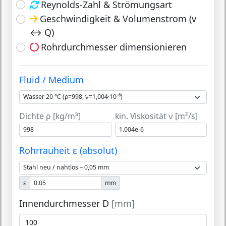
Reynolds-Zahl & Strömungsart
Geschwindigkeit & Volumenstrom (v
↔ Q)
Rohrdurchmesser dimensionieren
Fluid / Medium
Dichte ρ [kg/m³]
kin. Viskosität ν [m²/s]
Rohrrauheit ε (absolut)
ε
mm
Innendurchmesser D
[mm]