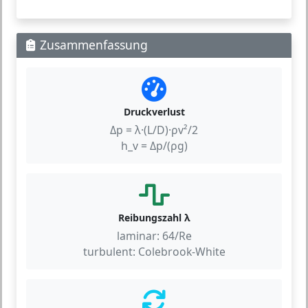
Zusammenfassung
Druckverlust
Δp = λ·(L/D)·ρv²/2
h_v = Δp/(ρg)
Reibungszahl λ
laminar: 64/Re
turbulent: Colebrook-White