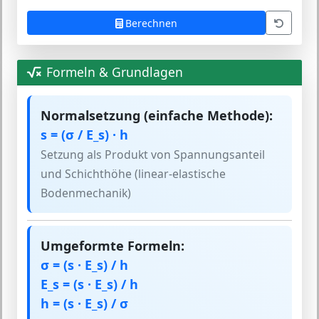
Berechnen
Formeln & Grundlagen
Normalsetzung (einfache Methode):
s = (σ / E_s) · h
Setzung als Produkt von Spannungsanteil
und Schichthöhe (linear-elastische
Bodenmechanik)
Umgeformte Formeln:
σ = (s · E_s) / h
E_s = (s · E_s) / h
h = (s · E_s) / σ