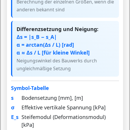
Berechnung der einzelnen Größen, wenn die
anderen bekannt sind
Differenzsetzung und Neigung:
Δs = |s_B − s_A|
α = arctan(Δs / L) [rad]
α ≈ Δs / L [für kleine Winkel]
Neigungswinkel des Bauwerks durch
ungleichmäßige Setzung
Symbol-Tabelle
s
Bodensetzung [mm], [m]
σ
Effektive vertikale Spannung [kPa]
E_s
Steifemodul (Deformationsmodul)
[kPa]