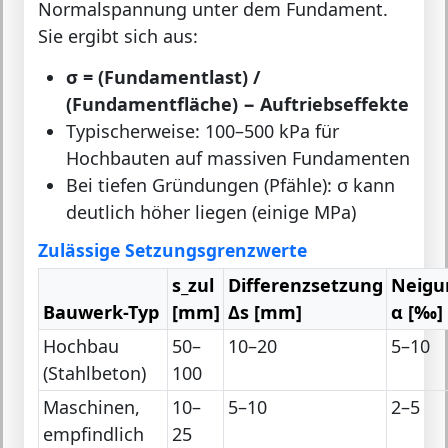
Normalspannung unter dem Fundament.
Sie ergibt sich aus:
σ = (Fundamentlast) /
(Fundamentfläche) − Auftriebseffekte
Typischerweise: 100–500 kPa für
Hochbauten auf massiven Fundamenten
Bei tiefen Gründungen (Pfähle): σ kann
deutlich höher liegen (einige MPa)
Zulässige Setzungsgrenzwerte
s_zul
Differenzsetzung
Neigu
Bauwerk-Typ
[mm]
Δs [mm]
α [‰]
Hochbau
50–
10–20
5–10
(Stahlbeton)
100
Maschinen,
10–
5–10
2–5
empfindlich
25