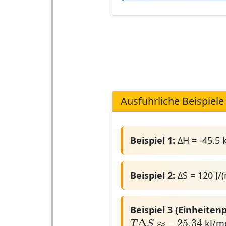
Ausführliche Beispiele
Beispiel 1:
ΔH = -45.5 
Beispiel 2:
ΔS = 120 J/(
Beispiel 3 (Einheiten
T
Δ
S
≈
−
25.34
Δ
≈
−
25.34
kJ/m
T
S