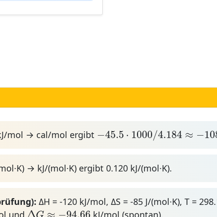
−
45.5
⋅
1000
/
4.184
≈
−
108
−
45.5
⋅
1000
/
4.184
≈
−
10
kJ/mol → cal/mol ergibt
mol·K) → kJ/(mol·K) ergibt 0.120 kJ/(mol·K).
prüfung):
ΔH = -120 kJ/mol, ΔS = -85 J/(mol·K), T = 298
Δ
G
≈
−
94.66
Δ
≈
−
94.66
ol und
kJ/mol (spontan).
G