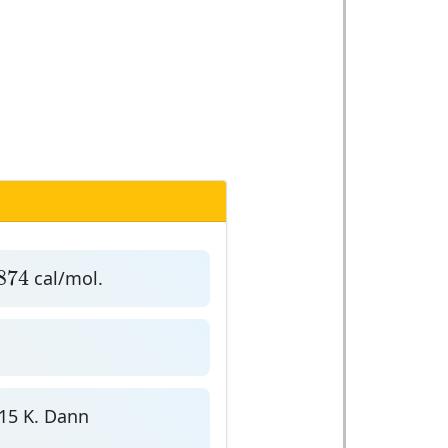
74
874
cal/mol.
.15 K. Dann