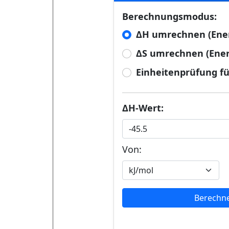
Berechnungsmodus:
ΔH umrechnen (Ener
ΔS umrechnen (Ener
Einheitenprüfung f
ΔH-Wert:
Von:
Berechn