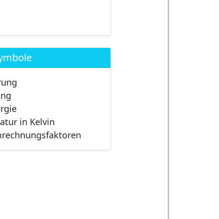
symbole
rung
ung
ergie
atur in Kelvin
mrechnungsfaktoren