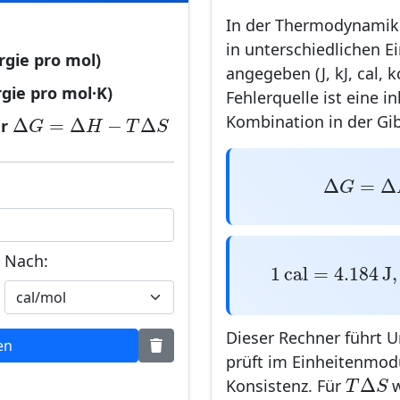
In der Thermodynami
in unterschiedlichen 
gie pro mol)
angegeben (J, kJ, cal, k
gie pro mol·K)
Fehlerquelle ist eine i
Δ
G
=
Δ
H
−
T
Δ
S
Kombination in der Gi
Δ
=
Δ
−
Δ
ür
G
H
T
S
Δ
G
=
Δ
Δ
=
Δ
G
Nach:
1
c
a
l
=
4.184
1
c
a
l
=
4.184
J
,
Dieser Rechner führt
en
prüft im Einheitenmod
T
Δ
S
Δ
Konsistenz. Für
w
T
S