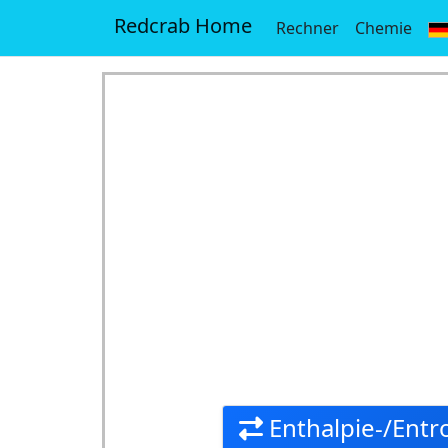
Redcrab Home
Rechner
Chemie
Enthalpie-/Entr