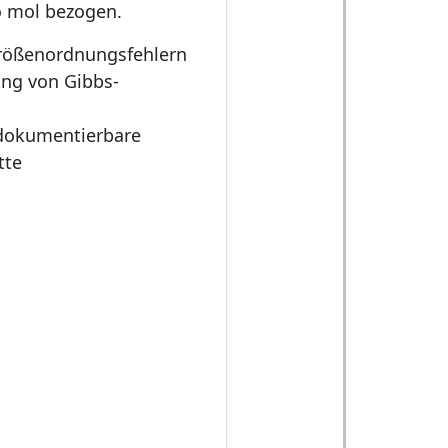
o mol bezogen.
rößenordnungsfehlern
ung von Gibbs-
 dokumentierbare
tte