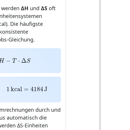
k werden
ΔH
und
ΔS
oft
Einheitensystemen
cal). Die häufigste
nkonsistente
bbs-Gleichung.
H
−
T
⋅
Δ
S
−
⋅
Δ
H
T
S
J
,
1
k
c
a
l
=
4184
J
1
k
c
a
l
=
4184
J
 Umrechnungen durch und
us automatisch die
erden ΔS-Einheiten