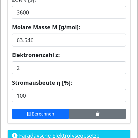
Molare Masse M [g/mol]:
Elektronenzahl z:
Stromausbeute η [%]:
Berechnen
Faradaysche Elektrolysegesetze