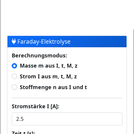
Faraday-Elektrolyse
Berechnungsmodus:
Masse m aus I, t, M, z
Strom I aus m, t, M, z
Stoffmenge n aus I und t
Stromstärke I [A]:
Zeit t [s]: