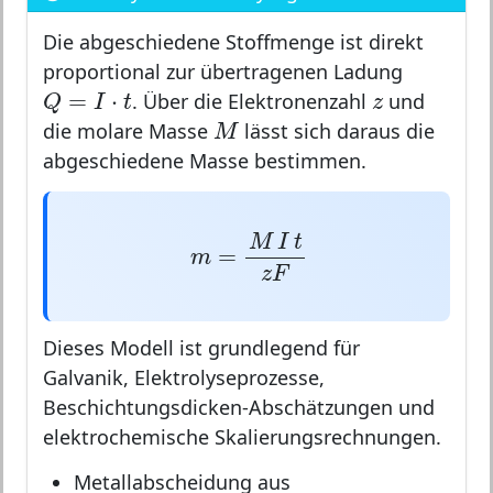
Die abgeschiedene Stoffmenge ist direkt
proportional zur übertragenen Ladung
Q
=
I
⋅
t
z
z
=
⋅
Q
I
t
. Über die Elektronenzahl
und
M
M
die molare Masse
lässt sich daraus die
abgeschiedene Masse bestimmen.
m
=
M
I
t
z
F
M
I
t
=
m
z
F
Dieses Modell ist grundlegend für
Galvanik, Elektrolyseprozesse,
Beschichtungsdicken-Abschätzungen und
elektrochemische Skalierungsrechnungen.
Metallabscheidung aus