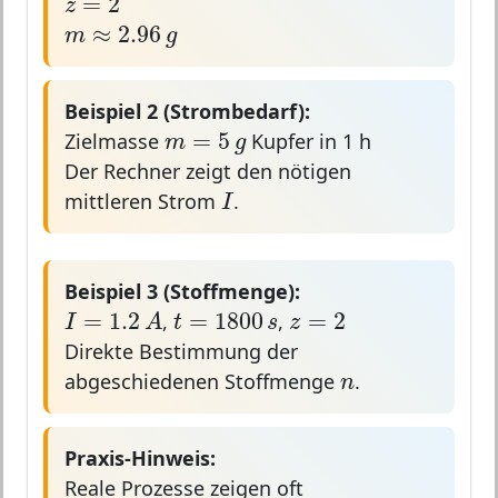
z
m
≈
2.96
g
≈
2.96
m
g
Beispiel 2 (Strombedarf):
m
=
5
g
=
5
m
g
Zielmasse
Kupfer in 1 h
Der Rechner zeigt den nötigen
I
I
mittleren Strom
.
Beispiel 3 (Stoffmenge):
I
=
1.2
A
t
=
1800
s
z
=
2
=
1800
=
2
=
1.2
t
s
z
I
A
,
,
Direkte Bestimmung der
n
n
abgeschiedenen Stoffmenge
.
Praxis-Hinweis:
Reale Prozesse zeigen oft