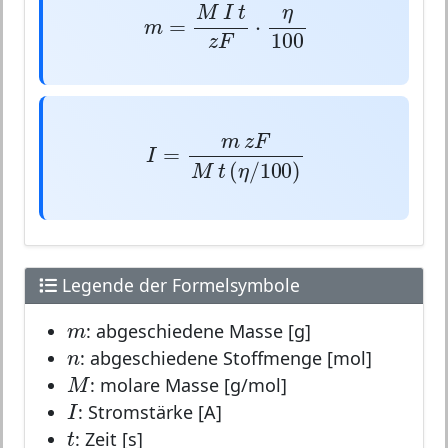
m
=
M
I
t
z
F
⋅
η
100
M
I
t
η
=
⋅
m
100
z
F
I
=
m
z
F
M
t
(
η
/
100
)
m
z
F
=
I
(
/
100
)
M
t
η
Legende der Formelsymbole
m
m
: abgeschiedene Masse [g]
n
n
: abgeschiedene Stoffmenge [mol]
M
M
: molare Masse [g/mol]
I
I
: Stromstärke [A]
t
t
: Zeit [s]