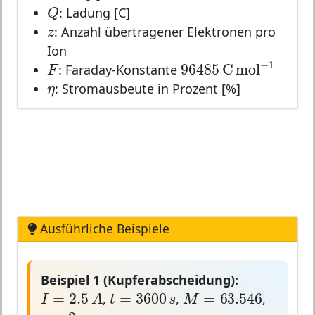
Q
Q
: Ladung [C]
z
z
: Anzahl übertragener Elektronen pro
Ion
F
96485
C
mol
−
1
−
1
F
96485
C
mol
: Faraday-Konstante
η
η
: Stromausbeute in Prozent [%]
Ausführliche Beispiele
Beispiel 1 (Kupferabscheidung):
I
=
2.5
A
t
=
3600
s
M
=
63.546
=
3600
=
63.546
=
2.5
t
s
M
I
A
,
,
,
z
=
2
=
2