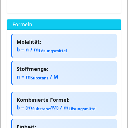
Formeln
Molalität:
b = n / m
Lösungsmittel
Stoffmenge:
n = m
/ M
Substanz
Kombinierte Formel:
b = (m
/M) / m
Substanz
Lösungsmittel
Einheit: