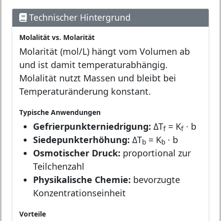
Technischer Hintergrund
Molalität vs. Molarität
Molarität (mol/L) hängt vom Volumen ab
und ist damit temperaturabhängig.
Molalität nutzt Massen und bleibt bei
Temperaturänderung konstant.
Typische Anwendungen
Gefrierpunkterniedrigung:
ΔT
= K
· b
f
f
Siedepunkterhöhung:
ΔT
= K
· b
b
b
Osmotischer Druck:
proportional zur
Teilchenzahl
Physikalische Chemie:
bevorzugte
Konzentrationseinheit
Vorteile