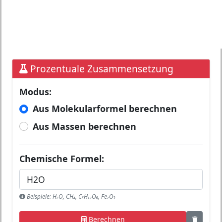
Prozentuale Zusammensetzung
Modus:
Aus Molekularformel berechnen
Aus Massen berechnen
Chemische Formel:
Beispiele: H₂O, CH₄, C₆H₁₂O₆, Fe₂O₃
Berechnen