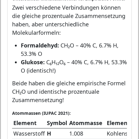
Zwei verschiedene Verbindungen können
die gleiche prozentuale Zusammensetzung
haben, aber unterschiedliche
Molekularformeln:
Formaldehyd:
CH₂O – 40% C, 6.7% H,
53.3% O
Glukose:
C₆H₁₂O₆ – 40% C, 6.7% H, 53.3%
O (identisch!)
Beide haben die gleiche empirische Formel
CH₂O und identische prozentuale
Zusammensetzung!
Atommassen (IUPAC 2021):
Element
Symbol
Atommasse
Element
Wasserstoff
H
1.008
Kohlenstoff