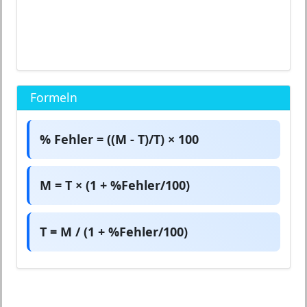
Formeln
% Fehler = ((M - T)/T) × 100
M = T × (1 + %Fehler/100)
T = M / (1 + %Fehler/100)