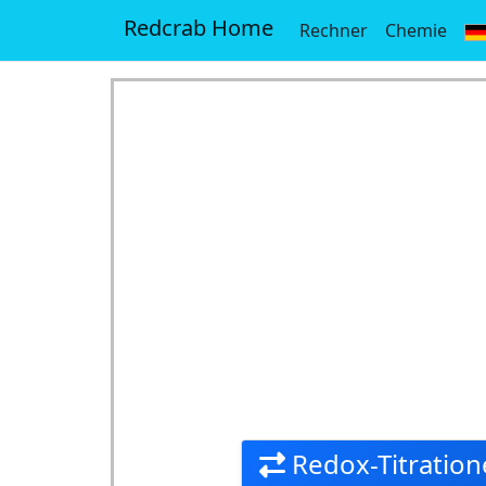
Redcrab Home
Rechner
Chemie
Redox-Titration