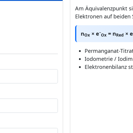
Am Äquivalenzpunkt s
Elektronen auf beiden 
n
× e⁻
= n
× e
Ox
Ox
Red
Permanganat-Titra
Iodometrie / Iodim
Elektronenbilanz s