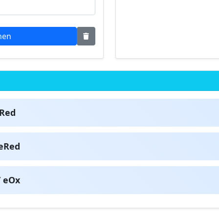
nen
eRed
 eRed
/ eOx