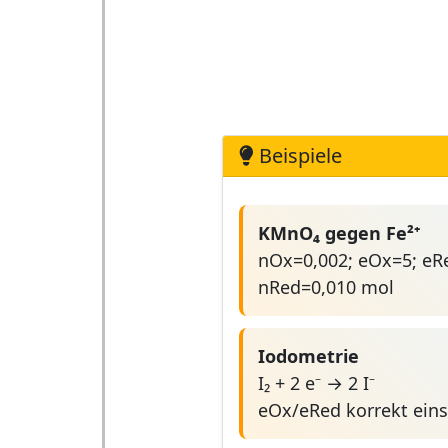
Beispiele
KMnO₄ gegen Fe²⁺
nOx=0,002; eOx=5; eR
nRed=0,010 mol
Iodometrie
I₂ + 2 e⁻ → 2 I⁻
eOx/eRed korrekt ein