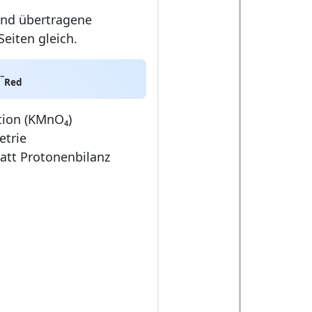
ind übertragene
Seiten gleich.
⁻
Red
tion (KMnO₄)
etrie
tatt Protonenbilanz