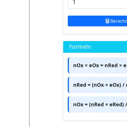
Berech
Formeln
nOx × eOx = nRed × 
nRed = (nOx × eOx) /
nOx = (nRed × eRed) 