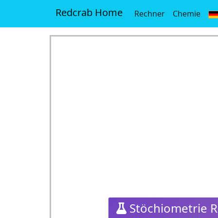
Redcrab Home
Rechner
Chemie
Stöchiometrie 