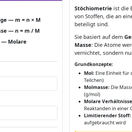
Stöchiometrie
ist die
von Stoffen, die an ei
ge — m = n × M
beteiligt sind.
se — n = m / M
Sie basiert auf dem
Ge
s — Molare
Masse
: Die Atome wer
vernichtet, sondern n
Grundkonzepte:
Mol:
Eine Einheit für 
Teilchen)
Molmasse:
Die Masse
(g/mol)
Molare Verhältnisse
Reaktanden in einer 
Limitierender Stoff:
aufgebraucht wird