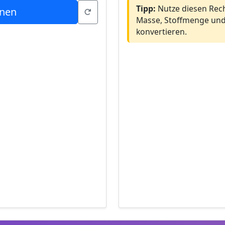
Tipp:
Nutze diesen Rec
nen
Masse, Stoffmenge und
konvertieren.