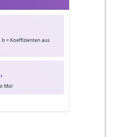
 b = Koeffizienten aus
¹
ro Mol