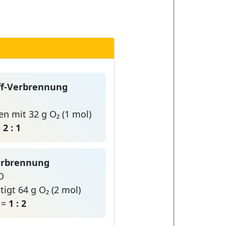
off-Verbrennung
ren mit 32 g O₂ (1 mol)
=
2 : 1
Verbrennung
O
tigt 64 g O₂ (2 mol)
₂ =
1 : 2