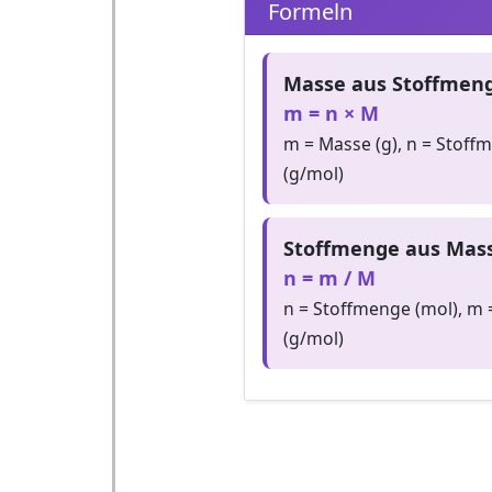
Formeln
Masse aus Stoffmeng
m = n × M
m = Masse (g), n = Stoff
(g/mol)
Stoffmenge aus Mass
n = m / M
n = Stoffmenge (mol), m 
(g/mol)