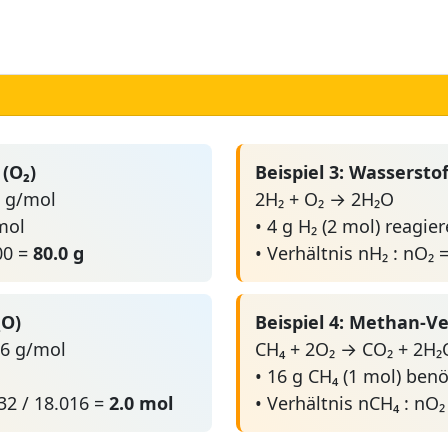
 (O₂)
Beispiel 3: Wasserst
0 g/mol
2H₂ + O₂ → 2H₂O
mol
• 4 g H₂ (2 mol) reagie
00 =
80.0 g
• Verhältnis nH₂ : nO₂ 
₂O)
Beispiel 4: Methan-
16 g/mol
CH₄ + 2O₂ → CO₂ + 2H₂
• 16 g CH₄ (1 mol) benö
32 / 18.016 =
2.0 mol
• Verhältnis nCH₄ : nO