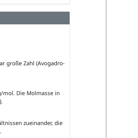
bar große Zahl (Avogadro-
 g/mol. Die Molmasse in
.
ltnissen zueinander, die
.