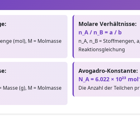
e:
Molare Verhältnisse:
n_A / n_B = a / b
menge (mol), M = Molmasse
n_A, n_B = Stoffmengen, a,
Reaktionsgleichung
e:
Avogadro-Konstante:
N_A = 6.022 × 10²³ mol⁻
= Masse (g), M = Molmasse
Die Anzahl der Teilchen p