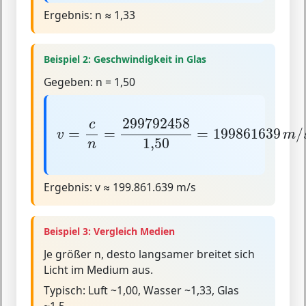
Ergebnis:
n ≈ 1,33
Beispiel 2: Geschwindigkeit in Glas
Gegeben:
n = 1,50
v
=
c
n
=
299792458
1
,
50
=
199861639
m
/
299792458
c
=
=
=
199861639
/
v
m
1
,
50
n
Ergebnis:
v ≈ 199.861.639 m/s
Beispiel 3: Vergleich Medien
Je größer n, desto langsamer breitet sich
Licht im Medium aus.
Typisch:
Luft ~1,00, Wasser ~1,33, Glas