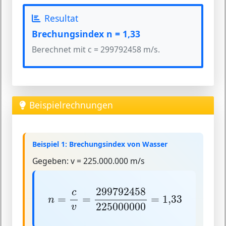
Resultat
Brechungsindex n = 1,33
Berechnet mit c = 299792458 m/s.
Beispielrechnungen
Beispiel 1: Brechungsindex von Wasser
Gegeben:
v = 225.000.000 m/s
n
=
c
v
=
299792458
225000000
=
1
,
33
299792458
c
=
=
=
1
,
33
n
225000000
v