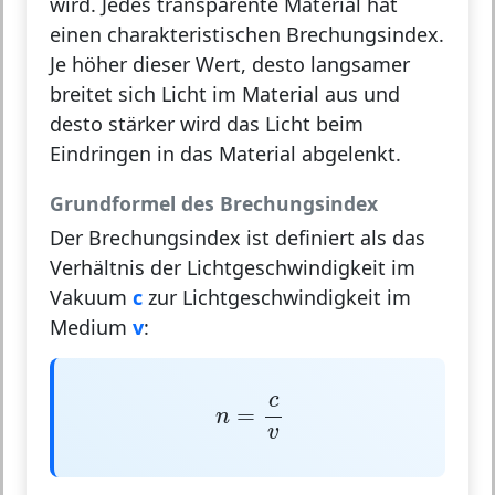
wird. Jedes transparente Material hat
einen charakteristischen Brechungsindex.
Je höher dieser Wert, desto langsamer
breitet sich Licht im Material aus und
desto stärker wird das Licht beim
Eindringen in das Material abgelenkt.
Grundformel des Brechungsindex
Der Brechungsindex ist definiert als das
Verhältnis der Lichtgeschwindigkeit im
Vakuum
c
zur Lichtgeschwindigkeit im
Medium
v
:
n
=
c
v
c
=
n
v