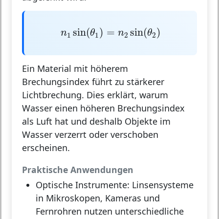
n
1
sin
(
θ
1
)
=
n
2
sin
(
θ
2
)
sin
(
)
=
sin
(
)
n
θ
n
θ
1
1
2
2
Ein Material mit höherem
Brechungsindex führt zu stärkerer
Lichtbrechung. Dies erklärt, warum
Wasser einen höheren Brechungsindex
als Luft hat und deshalb Objekte im
Wasser verzerrt oder verschoben
erscheinen.
Praktische Anwendungen
Optische Instrumente:
Linsensysteme
in Mikroskopen, Kameras und
Fernrohren nutzen unterschiedliche