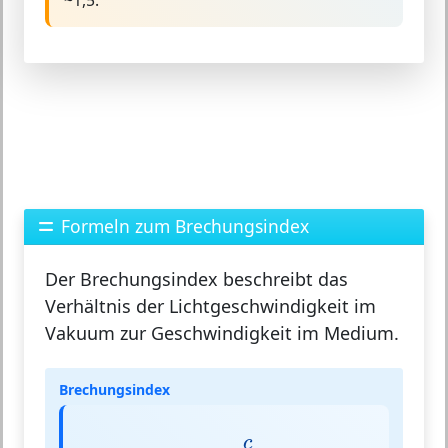
~1,5.
Formeln zum Brechungsindex
Der Brechungsindex beschreibt das
Verhältnis der Lichtgeschwindigkeit im
Vakuum zur Geschwindigkeit im Medium.
Brechungsindex
n
=
c
v
c