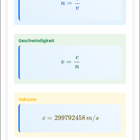
=
n
v
Geschwindigkeit
v
=
c
n
c
=
v
n
Vakuum
c
=
299792458
m
/
s
=
299792458
/
c
m
s