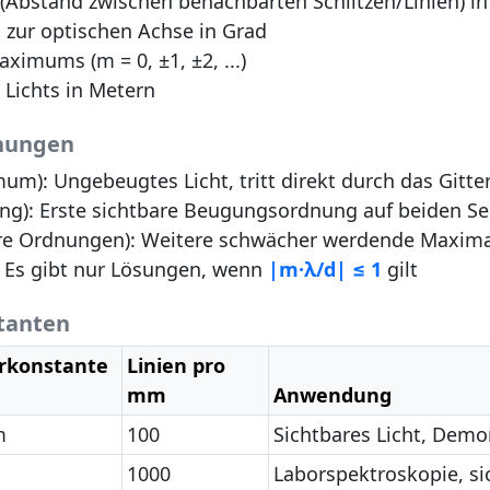
(Abstand zwischen benachbarten Schlitzen/Linien) i
zur optischen Achse in Grad
imums (m = 0, ±1, ±2, ...)
Lichts in Metern
nungen
mum):
Ungebeugtes Licht, tritt direkt durch das Gitter,
ng):
Erste sichtbare Beugungsordnung auf beiden Se
ere Ordnungen):
Weitere schwächer werdende Maxima
Es gibt nur Lösungen, wenn
|m·λ/d| ≤ 1
gilt
tanten
erkonstante
Linien pro
mm
Anwendung
m
100
Sichtbares Licht, Demo
1000
Laborspektroskopie, si