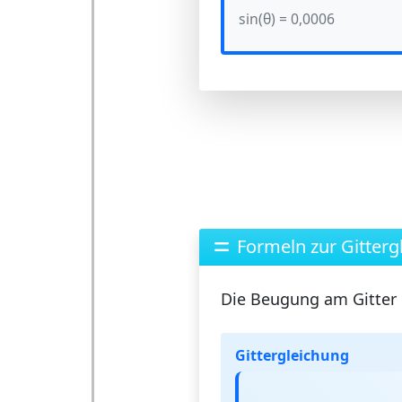
sin(θ) = 0,0006
Formeln zur Gitterg
Die Beugung am Gitter 
Gittergleichung
d
·
s
i
n
(