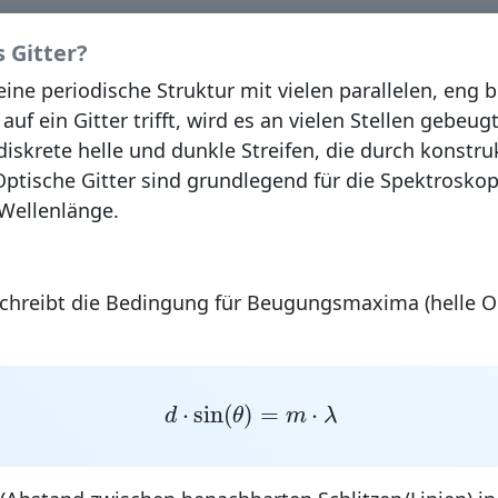
s Gitter?
eine periodische Struktur mit vielen parallelen, eng
auf ein Gitter trifft, wird es an vielen Stellen gebeug
skrete helle und dunkle Streifen, die durch
konstru
ptische Gitter sind grundlegend für die Spektrosko
 Wellenlänge.
chreibt die Bedingung für Beugungsmaxima (helle 
d
⋅
sin
(
θ
)
=
m
⋅
λ
⋅
sin
(
)
=
⋅
d
θ
m
λ