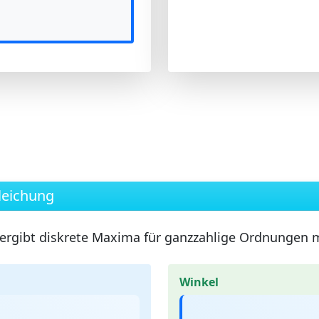
leichung
ergibt diskrete Maxima für ganzzahlige Ordnungen 
Winkel
θ
)
=
m
·
λ
θ
=
a
r
c
s
i