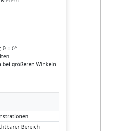
n Metern
 θ = 0°
iten
 bei größeren Winkeln
nstrationen
chtbarer Bereich