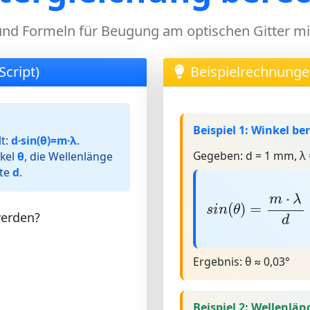
nd Formeln für Beugung am optischen Gitter mi
Script)
Beispielrechnung
Beispiel 1: Winkel b
t:
d·sin(θ)=m·λ
.
Gegeben:
d = 1 mm, λ 
kel
θ
, die Wellenlänge
nte
d
.
s
i
n
(
θ
)
=
m
·
λ
d
=
⋅
m
λ
(
)
=
s
i
n
θ
werden?
d
Ergebnis:
θ ≈ 0,03°
Beispiel 2: Wellenlä