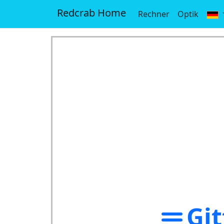
Redcrab Home
Rechner
Optik
Gi