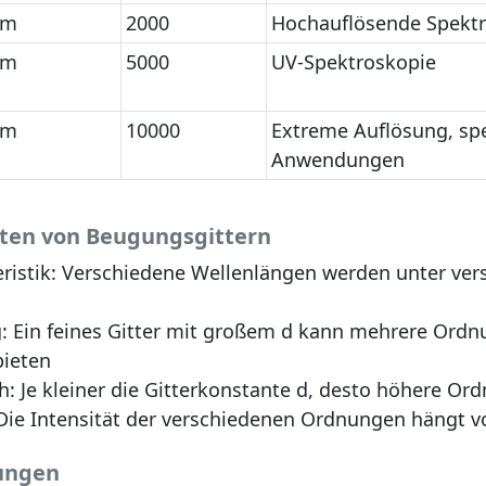
nm
2000
Hochauflösende Spekt
nm
5000
UV-Spektroskopie
nm
10000
Extreme Auflösung, spez
Anwendungen
ften von Beugungsgittern
ristik:
Verschiedene Wellenlängen werden unter ver
:
Ein feines Gitter mit großem d kann mehrere Ord
bieten
h:
Je kleiner die Gitterkonstante d, desto höhere Or
ie Intensität der verschiedenen Ordnungen hängt vo
ungen