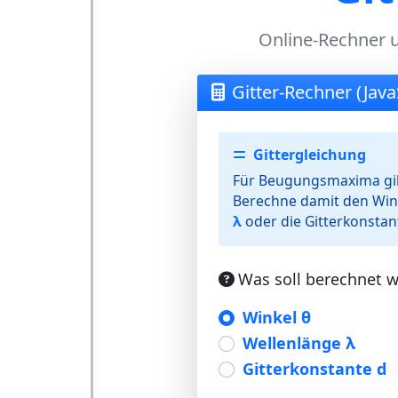
Online-Rechner u
Gitter-Rechner (Java
Gittergleichung
Für Beugungsmaxima gil
Berechne damit den Win
λ
oder die Gitterkonsta
Was soll berechnet 
Winkel θ
Wellenlänge λ
Gitterkonstante d