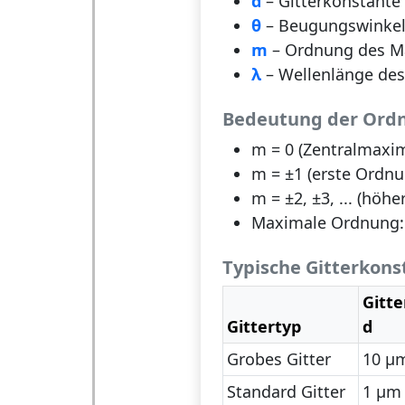
d
– Gitterkonstante 
θ
– Beugungswinkel 
m
– Ordnung des Max
λ
– Wellenlänge des 
Bedeutung der Ord
m = 0 (Zentralmaxi
m = ±1 (erste Ordnu
m = ±2, ±3, ... (höh
Maximale Ordnung:
Typische Gitterkons
Gitt
Gittertyp
d
Grobes Gitter
10 µ
Standard Gitter
1 µm