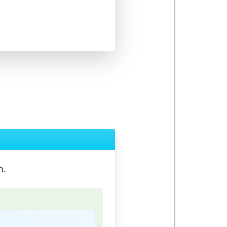
m.
n
(
m
·
λ
d
)