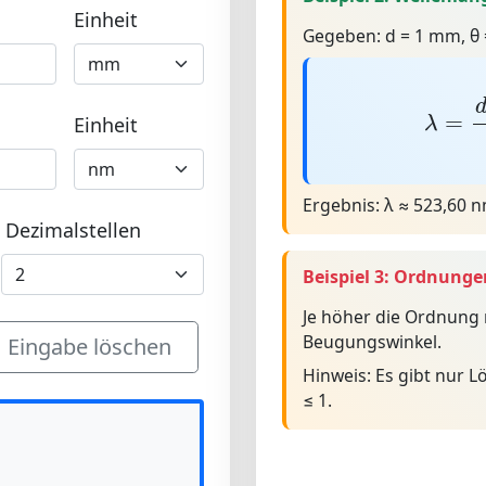
Einheit
Gegeben:
d = 1 mm, θ 
λ
=
d
·
=
Einheit
λ
Ergebnis:
λ ≈ 523,60 
Dezimalstellen
Beispiel 3: Ordnunge
Je höher die Ordnung 
Beugungswinkel.
Eingabe löschen
Hinweis:
Es gibt nur 
≤ 1.