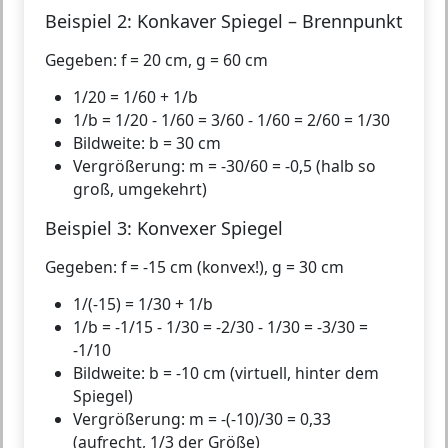
Beispiel 2: Konkaver Spiegel – Brennpunkt
Gegeben: f = 20 cm, g = 60 cm
1/20 = 1/60 + 1/b
1/b = 1/20 - 1/60 = 3/60 - 1/60 = 2/60 = 1/30
Bildweite: b = 30 cm
Vergrößerung: m = -30/60 =
-0,5
(halb so
groß, umgekehrt)
Beispiel 3: Konvexer Spiegel
Gegeben: f = -15 cm (konvex!), g = 30 cm
1/(-15) = 1/30 + 1/b
1/b = -1/15 - 1/30 = -2/30 - 1/30 = -3/30 =
-1/10
Bildweite: b = -10 cm
(virtuell, hinter dem
Spiegel)
Vergrößerung: m = -(-10)/30 =
0,33
(aufrecht, 1/3 der Größe)