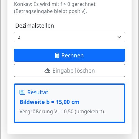
Konkav: Es wird mit f > 0 gerechnet
(Betragseingabe bleibt positiv).
Dezimalstellen
Rechnen
Eingabe löschen
Resultat
Bildweite b = 15,00 cm
Vergrößerung V = -0,50 (umgekehrt).