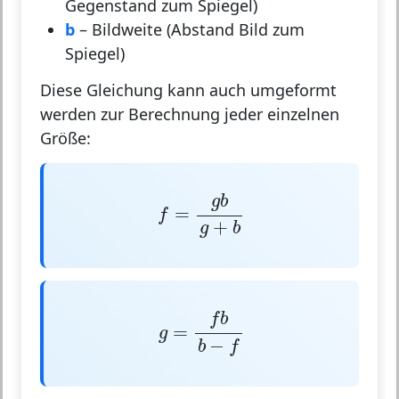
Gegenstand zum Spiegel)
b
– Bildweite (Abstand Bild zum
Spiegel)
Diese Gleichung kann auch umgeformt
werden zur Berechnung jeder einzelnen
Größe:
f
=
g
b
g
+
b
g
b
=
f
+
g
b
g
=
f
b
b
−
f
f
b
=
g
−
b
f