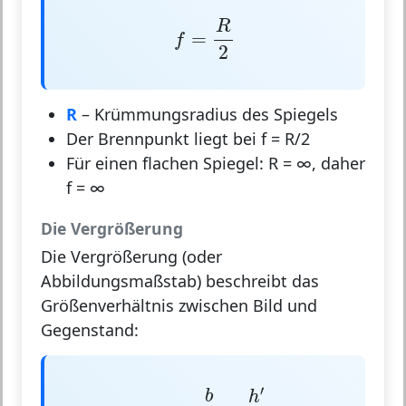
f
=
R
2
R
=
f
2
R
– Krümmungsradius des Spiegels
Der Brennpunkt liegt bei f = R/2
Für einen flachen Spiegel: R = ∞, daher
f = ∞
Die Vergrößerung
Die
Vergrößerung (oder
Abbildungsmaßstab)
beschreibt das
Größenverhältnis zwischen Bild und
Gegenstand:
m
=
−
b
g
=
h
′
h
′
b
h