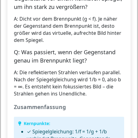
um ihn stark zu vergrößern?
A: Dicht vor dem Brennpunkt (g < f). Je näher
der Gegenstand dem Brennpunkt ist, desto
größer wird das virtuelle, aufrechte Bild hinter
dem Spiegel.
Q: Was passiert, wenn der Gegenstand
genau im Brennpunkt liegt?
A: Die reflektierten Strahlen verlaufen parallel.
Nach der Spiegelgleichung wird 1/b = 0, also b
= ∞. Es entsteht kein fokussiertes Bild – die
Strahlen gehen ins Unendliche.
Zusammenfassung
Kernpunkte:
✓
Spiegelgleichung:
1/f = 1/g + 1/b