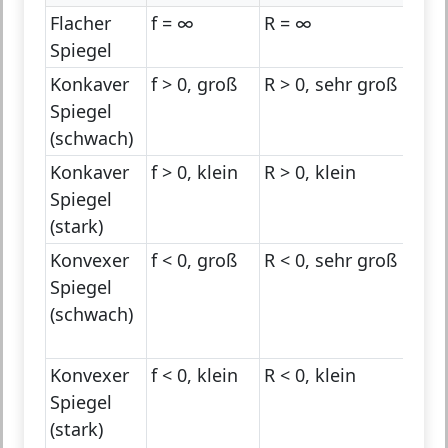
Flacher
f = ∞
R = ∞
Spiegel
Konkaver
f > 0, groß
R > 0, sehr groß
Spiegel
(schwach)
Konkaver
f > 0, klein
R > 0, klein
Spiegel
(stark)
Konvexer
f < 0, groß
R < 0, sehr groß
Spiegel
h
(schwach)
Konvexer
f < 0, klein
R < 0, klein
Spiegel
h
(stark)