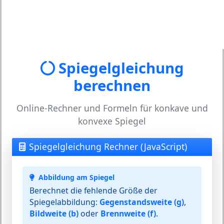
Spiegelgleichung
berechnen
Online-Rechner und Formeln für konkave und
konvexe Spiegel
Spiegelgleichung Rechner (JavaScript)
Abbildung am Spiegel
Berechnet die fehlende Größe der
Spiegelabbildung:
Gegenstandsweite (g)
,
Bildweite (b)
oder
Brennweite (f)
.