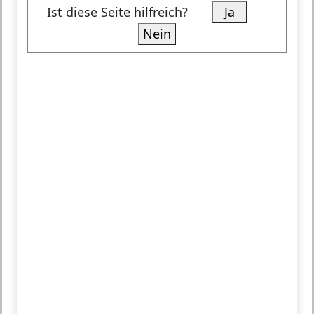
Ist diese Seite hilfreich?
Ja
Nein