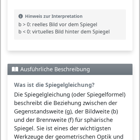
Hinweis zur Interpretation
b > 0:
reelles Bild vor dem Spiegel
b < 0:
virtuelles Bild hinter dem Spiegel
Ausführliche Beschreibung
Was ist die Spiegelgleichung?
Die
Spiegelgleichung
(oder Spiegelformel)
beschreibt die Beziehung zwischen der
Gegenstandsweite (g)
, der
Bildweite (b)
und der
Brennweite (f)
für sphärische
Spiegel. Sie ist eines der wichtigsten
Werkzeuge der geometrischen Optik und