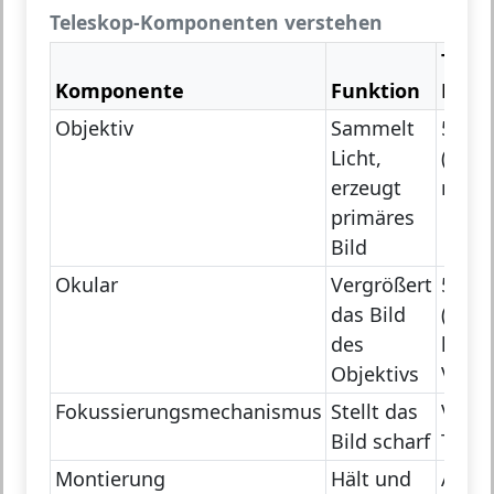
Teleskop-Komponenten verstehen
Typis
Komponente
Funktion
Bren
Objektiv
Sammelt
500–
Licht,
(größ
erzeugt
mehr 
primäres
Bild
Okular
Vergrößert
5–40
das Bild
(klein
des
höhe
Objektivs
Vergr
Fokussierungsmechanismus
Stellt das
Varii
Bild scharf
Teles
Montierung
Hält und
Azimu