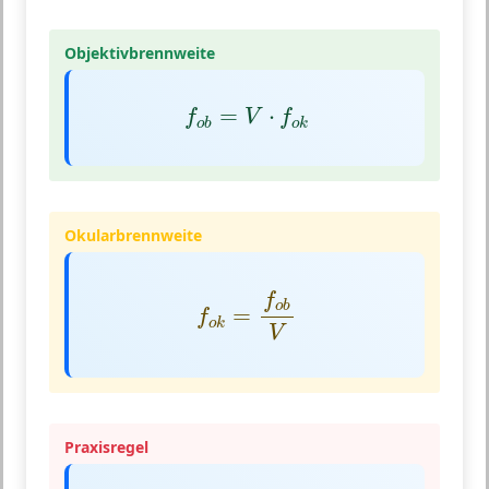
Objektivbrennweite
f
o
b
=
V
⋅
f
o
k
=
⋅
f
V
f
o
b
o
k
Okularbrennweite
f
o
k
=
f
o
b
V
f
o
b
=
f
o
k
V
Praxisregel