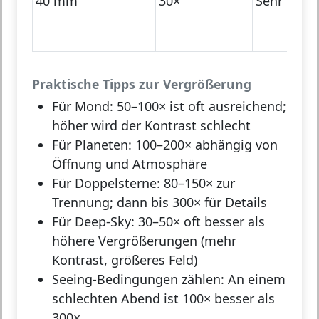
40 mm
30×
Sehr groß
Praktische Tipps zur Vergrößerung
Für Mond:
50–100× ist oft ausreichend;
höher wird der Kontrast schlecht
Für Planeten:
100–200× abhängig von
Öffnung und Atmosphäre
Für Doppelsterne:
80–150× zur
Trennung; dann bis 300× für Details
Für Deep-Sky:
30–50× oft besser als
höhere Vergrößerungen (mehr
Kontrast, größeres Feld)
Seeing-Bedingungen zählen:
An einem
schlechten Abend ist 100× besser als
300×