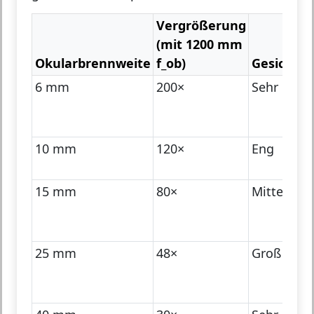
Vergrößerung
(mit 1200 mm
Okularbrennweite
f_ob)
Gesichtsf
6 mm
200×
Sehr eng
10 mm
120×
Eng
15 mm
80×
Mittel
25 mm
48×
Groß