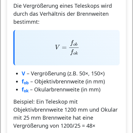
Die
Vergrößerung eines Teleskops
wird
durch das Verhältnis der Brennweiten
bestimmt:
V
=
f
o
b
f
o
k
f
o
b
=
V
f
o
k
V
– Vergrößerung (z.B. 50×, 150×)
f
– Objektivbrennweite (in mm)
ob
f
– Okularbrennweite (in mm)
ok
Beispiel:
Ein Teleskop mit
Objektivbrennweite 1200 mm und Okular
mit 25 mm Brennweite hat eine
Vergrößerung von 1200/25 = 48×