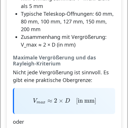
als 5 mm
Typische Teleskop-Öffnungen: 60 mm,
80 mm, 100 mm, 127 mm, 150 mm,
200 mm
Zusammenhang mit Vergrößerung:
V_max ≈ 2 × D (in mm)
Maximale Vergrößerung und das
Rayleigh-Kriterium
Nicht jede Vergrößerung ist sinnvoll. Es
gibt eine praktische Obergrenze:
V
m
a
x
≈
2
×
D
[
in
mm
]
≈
2
×
[
in 
mm
]
V
D
m
a
x
oder