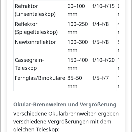
Refraktor
60–100
f/10–f/15
600–1
(Linsenteleskop)
mm
mm
Reflektor
100–250
f/4–f/8
400–2
(Spiegelteleskop)
mm
mm
Newtonreflektor
100–300
f/5–f/8
500–2
mm
mm
Cassegrain-
150–400
f/10–f/20
1500–
Teleskop
mm
mm
Fernglas/Binokulare
35–50
f/5–f/7
175–3
mm
mm
Okular-Brennweiten und Vergrößerung
Verschiedene Okularbrennweiten ergeben
verschiedene Vergrößerungen mit dem
gleichen Teleskop: