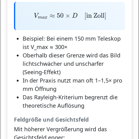
V
m
a
x
≈
50
×
D
[
in
Zoll
]
≈
50
×
[
in 
Zoll
]
V
D
m
a
x
Beispiel:
Bei einem 150 mm Teleskop
ist V_max ≈ 300×
Oberhalb dieser Grenze wird das Bild
lichtschwächer und unscharfer
(Seeing-Effekt)
In der Praxis nutzt man oft 1–1,5× pro
mm Öffnung
Das
Rayleigh-Kriterium
begrenzt die
theoretische Auflösung
Feldgröße und Gesichtsfeld
Mit höherer Vergrößerung wird das
Gesichtsfeld enger: