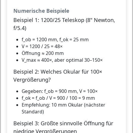
Numerische Beispiele
Beispiel 1: 1200/25 Teleskop (8" Newton,
f/5.4)
f_ob = 1200 mm, f_ok = 25 mm
V = 1200 / 25 =
48×
Öffnung ≈ 200 mm
V_max ≈ 400×, aber optimal 30–150×
Beispiel 2: Welches Okular für 100×
Vergrößerung?
Gegeben: f_ob = 900 mm, V = 100×
f_ok = f_ob / V = 900 / 100 =
9 mm
Empfehlung: 10 mm Okular (nächster
Standard)
Beispiel 3: Größte sinnvolle Öffnung für
niedrige Vergrößerungen