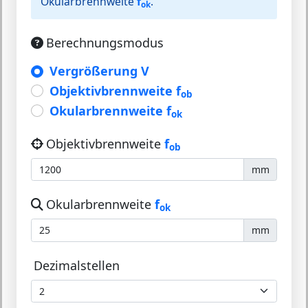
Okularbrennweite
f
.
ok
Berechnungsmodus
Vergrößerung V
Objektivbrennweite f
ob
Okularbrennweite f
ok
Objektivbrennweite
f
ob
mm
Okularbrennweite
f
ok
mm
Dezimalstellen