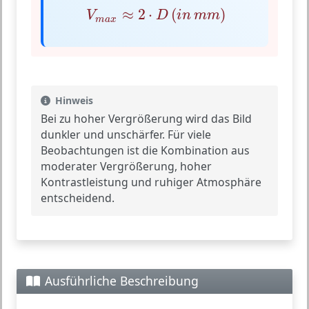
V
m
a
x
≈
2
⋅
D
(
i
n
m
m
)
≈
2
⋅
(
)
V
D
i
n
m
m
m
a
x
Hinweis
Bei zu hoher Vergrößerung wird das Bild
dunkler und unschärfer. Für viele
Beobachtungen ist die Kombination aus
moderater Vergrößerung, hoher
Kontrastleistung und ruhiger Atmosphäre
entscheidend.
Ausführliche Beschreibung