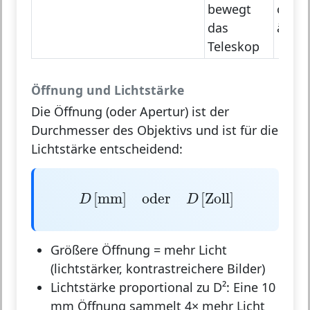
bewegt
oder
das
äquat
Teleskop
Öffnung und Lichtstärke
Die
Öffnung (oder Apertur)
ist der
Durchmesser des Objektivs und ist für die
Lichtstärke entscheidend:
D
[
mm
]
oder
D
[
Zoll
]
[
mm
]
oder
[
Zoll
]
D
D
Größere Öffnung = mehr Licht
(lichtstärker, kontrastreichere Bilder)
Lichtstärke proportional zu D²: Eine 10
mm Öffnung sammelt 4× mehr Licht