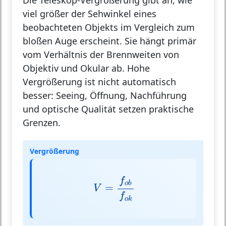
viel größer der Sehwinkel eines
beobachteten Objekts im Vergleich zum
bloßen Auge erscheint. Sie hängt primär
vom Verhältnis der Brennweiten von
Objektiv und Okular ab. Hohe
Vergrößerung ist nicht automatisch
besser: Seeing, Öffnung, Nachführung
und optische Qualität setzen praktische
Grenzen.
Vergrößerung
V
=
f
o
b
f
o
k
f
o
b
=
V
f
o
k