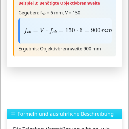
Beispiel 3: Benötigte Objektivbrennweite
Gegeben:
f
= 6 mm, V = 150
ok
f
o
b
=
V
⋅
f
o
k
=
150
⋅
6
=
900
m
m
=
⋅
=
150
⋅
6
=
900
f
V
f
m
m
o
b
o
k
Ergebnis:
Objektivbrennweite 900 mm
Formeln und ausführliche Beschreibung
Die Teleskop-Vergrößerung gibt an, wie