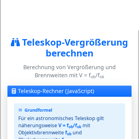
Teleskop-Vergrößerung
berechnen
Berechnung von Vergrößerung und
Brennweiten mit V = f
/f
ob
ok
Teleskop-Rechner (JavaScript)
Grundformel
Für ein astronomisches Teleskop gilt
näherungsweise
V = f
/f
mit
ob
ok
Objektivbrennweite
f
und
ob