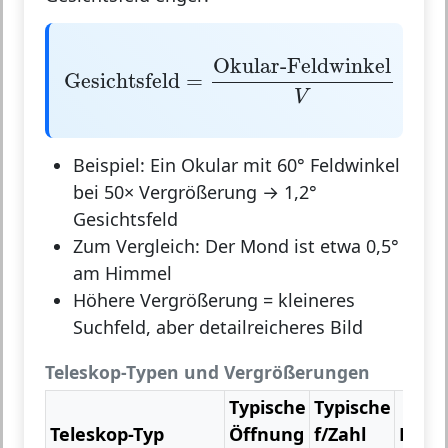
Gesichtsfeld
=
Okular-Feldwinkel
V
Okular-Feldwinkel
Gesichtsfeld
=
V
Beispiel:
Ein Okular mit 60° Feldwinkel
bei 50× Vergrößerung → 1,2°
Gesichtsfeld
Zum Vergleich: Der Mond ist etwa 0,5°
am Himmel
Höhere Vergrößerung = kleineres
Suchfeld, aber detailreicheres Bild
Teleskop-Typen und Vergrößerungen
Typische
Typische
Teleskop-Typ
Öffnung
f/Zahl
Bren