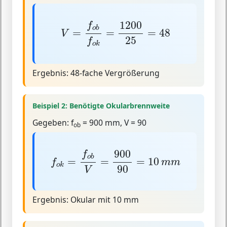
V
=
f
o
b
f
o
k
=
1200
25
=
48
1200
f
o
b
=
=
=
48
V
25
f
o
k
Ergebnis:
48-fache Vergrößerung
Beispiel 2: Benötigte Okularbrennweite
Gegeben:
f
= 900 mm, V = 90
ob
f
o
k
=
f
o
b
V
=
900
90
=
10
m
m
900
f
o
b
=
=
=
10
f
m
m
o
k
90
V
Ergebnis:
Okular mit 10 mm