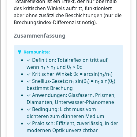
Totalreflexion ist ein Effekt, der nur oberhalb
des kritischen Winkels auftritt, funktioniert
aber ohne zusätzliche Beschichtungen (nur die
Brechungsindex-Differenz ist nötig).
Zusammenfassung
Kernpunkte:
✓
Definition:
Totalreflexion tritt auf,
wenn n₁ > n₂ und θ₁ > θc
✓
Kritischer Winkel:
θc = arcsin(n₂/n₁)
✓
Snellius-Gesetz:
n₁ sin(θ₁) = n₂ sin(θ₂)
bestimmt Brechung
✓
Anwendungen:
Glasfasern, Prismen,
Diamanten, Unterwasser-Phänomene
✓
Bedingung:
Licht muss vom
dichteren zum dünneren Medium
✓
Praktisch:
Effizient, zuverlässig, in der
modernen Optik unverzichtbar