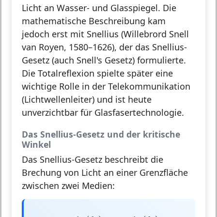
Licht an Wasser- und Glasspiegel. Die
mathematische Beschreibung kam
jedoch erst mit Snellius (Willebrord Snell
van Royen, 1580–1626), der das Snellius-
Gesetz (auch Snell's Gesetz) formulierte.
Die Totalreflexion spielte später eine
wichtige Rolle in der Telekommunikation
(Lichtwellenleiter) und ist heute
unverzichtbar für Glasfasertechnologie.
Das Snellius-Gesetz und der kritische
Winkel
Das
Snellius-Gesetz
beschreibt die
Brechung von Licht an einer Grenzfläche
zwischen zwei Medien:
n
1
sin
(
θ
1
)
=
n
2
sin
(
θ
2
)