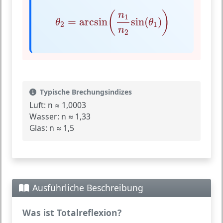
θ
2
=
arcsin
(
n
1
n
2
sin
(
θ
1
)
)
(
)
n
1
=
arcsin
sin
(
)
θ
θ
2
1
n
2
Typische Brechungsindizes
Luft:
n ≈ 1,0003
Wasser:
n ≈ 1,33
Glas:
n ≈ 1,5
Ausführliche Beschreibung
Was ist Totalreflexion?