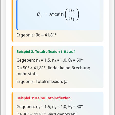
θ
c
=
arcsin
(
n
2
n
1
)
(
)
n
2
=
arcsin
θ
c
n
1
Ergebnis:
θc ≈ 41,81°
Beispiel 2: Totalreflexion tritt auf
Gegeben:
n₁ = 1,5, n₂ = 1,0, θ₁ = 50°
Da
50° > 41,81°
, findet keine Brechung
mehr statt.
Ergebnis:
Totalreflexion: Ja
Beispiel 3: Keine Totalreflexion
Gegeben:
n₁ = 1,5, n₂ = 1,0, θ₁ = 30°
Da
30° < 41,81°
, wird der Strahl