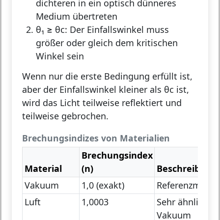
dichteren in ein optisch dünneres
Medium übertreten
θ₁ ≥ θc:
Der Einfallswinkel muss
größer oder gleich dem kritischen
Winkel sein
Wenn nur die erste Bedingung erfüllt ist,
aber der Einfallswinkel kleiner als θc ist,
wird das Licht
teilweise reflektiert und
teilweise gebrochen
.
Brechungsindizes von Materialien
Brechungsindex
Material
(n)
Beschreibung
Vakuum
1,0 (exakt)
Referenzmateri
Luft
1,0003
Sehr ähnlich
Vakuum