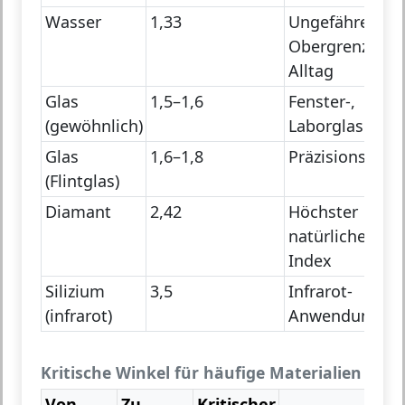
Wasser
1,33
Ungefähre
Obergrenze für
Alltag
Glas
1,5–1,6
Fenster-,
(gewöhnlich)
Laborglas
Glas
1,6–1,8
Präzisions-Opt
(Flintglas)
Diamant
2,42
Höchster
natürlicher
Index
Silizium
3,5
Infrarot-
(infrarot)
Anwendungen
Kritische Winkel für häufige Materialien
Von
Zu
Kritischer