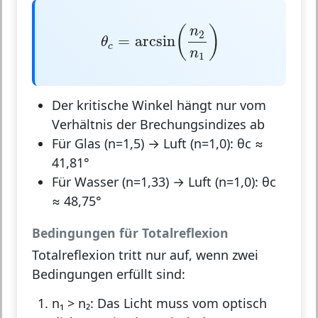
θ
c
=
arcsin
(
n
2
n
1
)
(
)
n
2
=
arcsin
θ
c
n
1
Der kritische Winkel hängt
nur vom
Verhältnis der Brechungsindizes
ab
Für Glas (n=1,5) → Luft (n=1,0): θc ≈
41,81°
Für Wasser (n=1,33) → Luft (n=1,0): θc
≈ 48,75°
Bedingungen für Totalreflexion
Totalreflexion tritt nur auf, wenn
zwei
Bedingungen
erfüllt sind:
n₁ > n₂:
Das Licht muss vom optisch