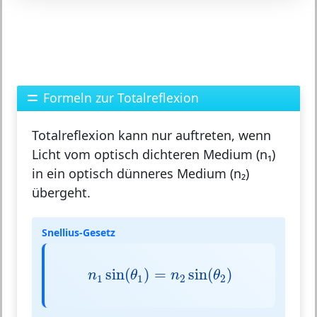
Formeln zur Totalreflexion
Totalreflexion kann nur auftreten, wenn
Licht vom optisch dichteren Medium (
n₁
)
in ein optisch dünneres Medium (
n₂
)
übergeht.
Snellius-Gesetz
n
1
sin
(
θ
1
)
=
n
2
sin
(
θ
2
)
sin
(
)
=
sin
(
)
n
θ
n
θ
1
1
2
2