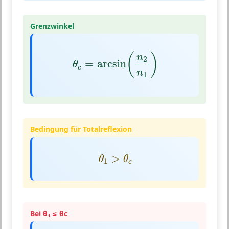
Grenzwinkel
θ
c
=
arcsin
(
n
2
n
1
)
(
)
n
2
=
arcsin
θ
c
n
1
Bedingung für Totalreflexion
θ
1
>
θ
c
>
θ
θ
1
c
Bei θ₁ ≤ θc