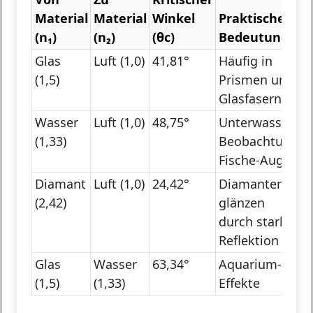
Material
Material
Winkel
Praktische
(n₁)
(n₂)
(θc)
Bedeutung
Glas
Luft (1,0)
41,81°
Häufig in
(1,5)
Prismen und
Glasfasern
Wasser
Luft (1,0)
48,75°
Unterwasser-
(1,33)
Beobachtung,
Fische-Auge
Diamant
Luft (1,0)
24,42°
Diamanten
(2,42)
glänzen
durch starke
Reflektion
Glas
Wasser
63,34°
Aquarium-
(1,5)
(1,33)
Effekte