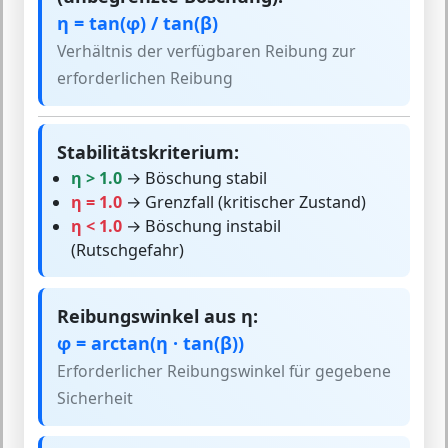
η = tan(φ) / tan(β)
Verhältnis der verfügbaren Reibung zur
erforderlichen Reibung
Stabilitätskriterium:
η > 1.0
→ Böschung stabil
η = 1.0
→ Grenzfall (kritischer Zustand)
η < 1.0
→ Böschung instabil
(Rutschgefahr)
Reibungswinkel aus η:
φ = arctan(η · tan(β))
Erforderlicher Reibungswinkel für gegebene
Sicherheit