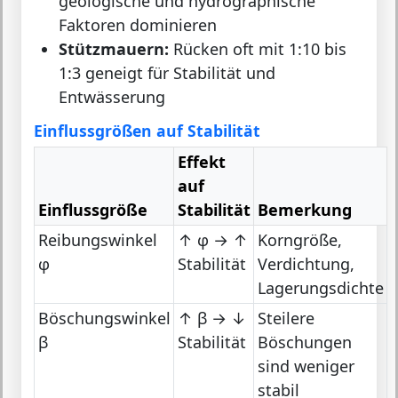
geologische und hydrographische
Faktoren dominieren
Stützmauern:
Rücken oft mit 1:10 bis
1:3 geneigt für Stabilität und
Entwässerung
Einflussgrößen auf Stabilität
Effekt
auf
Einflussgröße
Stabilität
Bemerkung
Reibungswinkel
↑ φ → ↑
Korngröße,
φ
Stabilität
Verdichtung,
Lagerungsdichte
Böschungswinkel
↑ β → ↓
Steilere
β
Stabilität
Böschungen
sind weniger
stabil