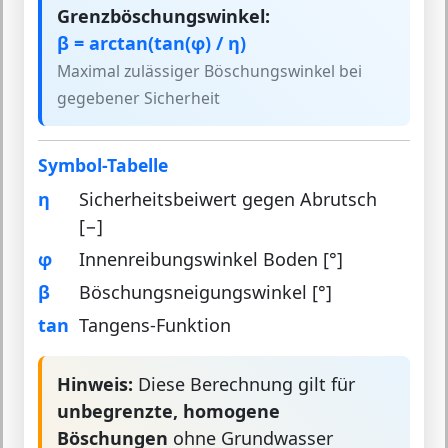
Grenzböschungswinkel:
β = arctan(tan(φ) / η)
Maximal zulässiger Böschungswinkel bei
gegebener Sicherheit
Symbol-Tabelle
η
Sicherheitsbeiwert gegen Abrutsch
[−]
φ
Innenreibungswinkel Boden [°]
β
Böschungsneigungswinkel [°]
tan
Tangens-Funktion
Hinweis:
Diese Berechnung gilt für
unbegrenzte, homogene
Böschungen
ohne Grundwasser