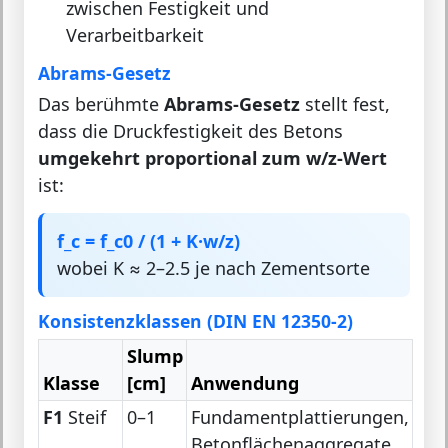
zwischen Festigkeit und
Verarbeitbarkeit
Abrams-Gesetz
Das berühmte
Abrams-Gesetz
stellt fest,
dass die Druckfestigkeit des Betons
umgekehrt proportional zum w/z-Wert
ist:
f_c = f_c0 / (1 + K·w/z)
wobei K ≈ 2–2.5 je nach Zementsorte
Konsistenzklassen (DIN EN 12350-2)
Slump
Klasse
[cm]
Anwendung
F1
Steif
0–1
Fundamentplattierungen,
Betonflächenaggregate