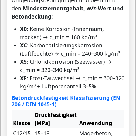
den
Mindestzementgehalt, w/z-Wert und
Betondeckung
:
X0
: Keine Korrosion (Innenraum,
trocken) → c_min = 160 kg/m³
XC
: Karbonatisierungskorrosion
(Luftfeuchte) → c_min = 240–300 kg/m³
XS
: Chloridkorrosion (Seewasser) →
c_min = 320–340 kg/m³
XF
: Frost-Tauwechsel → c_min = 300–320
kg/m³ + Luftporenanteil 3–5%
Betondruckfestigkeit Klassifizierung (EN
206 / DIN 1045-1)
Druckfestigkeit
Klasse
[MPa]
Anwendung
C12/15
15–18
Magerbeton,