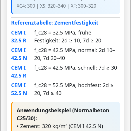
XC4: 300 | XS: 320–340 | XF: 300–320
Referenztabelle: Zementfestigkeit
CEM I
f_c28 = 32.5 MPa, frühe
32.5 R
Festigkeit: 2d ≥ 10, 7d ≥ 20
CEM I
f_c28 = 42.5 MPa, normal: 2d 10–
42.5 N
20, 7d 20–40
CEM I
f_c28 = 42.5 MPa, schnell: 7d ≥ 30
42.5 R
CEM I
f_c28 = 52.5 MPa, hochfest: 2d ≥
52.5 N
20, 7d ≥ 40
Anwendungsbeispiel (Normalbeton
C25/30):
• Zement: 320 kg/m³ (CEM I 42.5 N)