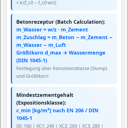
= k·(f_c0 − f_c0·w/z)
Betonrezeptur (Batch Calculation):
m_Wasser = w/z · m_Zement
m_Zuschlag = m_Beton − m_Zement −
m_Wasser − m_Luft
Größtkorn d_max → Wassermenge
(DIN 1045-1)
Festlegung über Konsistenzklasse (Slump)
und Größtkorn
Mindestzementgehalt
(Expositionsklasse):
c_min [kg/m³] nach EN 206 / DIN
1045-1
X0: 160 | XC1: 240 | XC2: 260 | XC3: 280 |