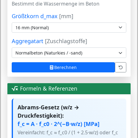
Bestimmt die Wassermenge im Beton
Größtkorn d_max
[mm]
Aggregatart
[Zuschlagstoffe]
Berechnen
Formeln & Referenzen
Abrams-Gesetz (w/z →
Druckfestigkeit):
f_c = A · f_c0 · 2^(−B·w/z) [MPa]
Vereinfacht: f_c ≈ f_c0 / (1 + 2.5·w/z) oder f_c