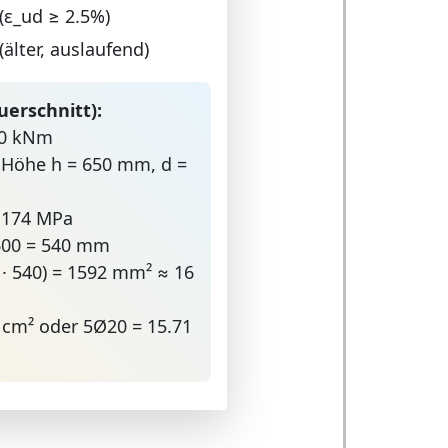
(ε_ud ≥ 2.5%)
(älter, auslaufend)
uerschnitt):
50 kNm
, Höhe h = 650 mm, d =
= 174 MPa
 600 = 540 mm
4 · 540) = 1592 mm² ≈ 16
 cm² oder 5Ø20 = 15.71