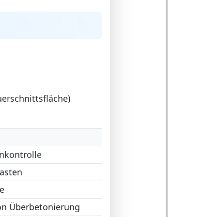
erschnittsfläche)
nkontrolle
asten
e
on Überbetonierung