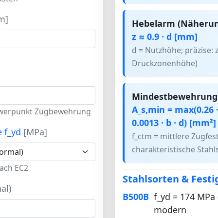
m]
Hebelarm (Näherun
z ≈ 0.9 · d [mm]
d = Nutzhöhe; präzise: z 
Druckzonenhöhe)
Mindestbewehrung (
A_s,min = max(0.26 · 
hwerpunkt Zugbewehrung
0.0013 · b · d) [mm²]
e f_yd
[MPa]
f_ctm = mittlere Zugfesti
charakteristische Stah
ach EC2
Stahlsorten & Festi
al)
B500B
f_yd = 174 MPa 
modern