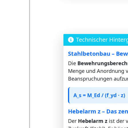
Technischer Hinter
Stahlbetonbau – Be
Die
Bewehrungsberec
Menge und Anordnung v
Beanspruchungen aufzu
A_s = M_Ed / (f_yd · z)
Hebelarm z – Das zen
Der
Hebelarm z
ist der 