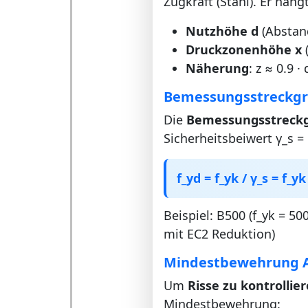
Zugkraft (Stahl). Er häng
Nutzhöhe d
(Abstan
Druckzonenhöhe x
(
Näherung
: z ≈ 0.9 
Bemessungsstreckgr
Die
Bemessungsstreck
Sicherheitsbeiwert γ_s =
f_yd = f_yk / γ_s = f_yk
Beispiel: B500 (f_yk = 5
mit EC2 Reduktion)
Mindestbewehrung A_
Um
Risse zu kontrollie
Mindestbewehrung: