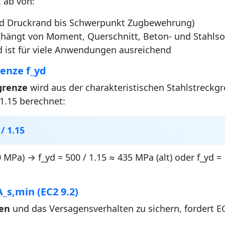
t ab von:
d Druckrand bis Schwerpunkt Zugbewehrung)
hängt von Moment, Querschnitt, Beton- und Stahlso
· d ist für viele Anwendungen ausreichend
enze f_yd
grenze
wird aus der charakteristischen Stahlstreckg
 1.15 berechnet:
 / 1.15
00 MPa) → f_yd = 500 / 1.15 ≈ 435 MPa (alt) oder f_yd
s,min (EC2 9.2)
ren
und das Versagensverhalten zu sichern, fordert E