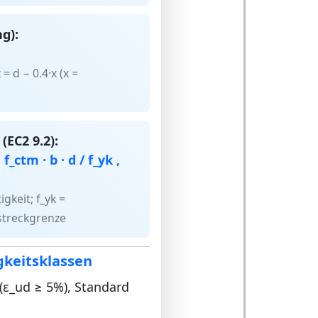
g):
= d − 0.4·x (x =
EC2 9.2):
f_ctm · b · d / f_yk ,
gkeit; f_yk =
lstreckgrenze
gkeitsklassen
(ε_ud ≥ 5%), Standard