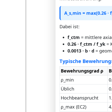
A_s,min = max(0.26 · f_c
Dabei ist:
f_ctm
= mittlere axia
0.26 · f_ctm / f_yk
= K
0.0013 · b · d
= geome
Typische Bewehrung
Bewehrungsgrad ρ
B
ρ_min
0
Üblich
0
Hochbeansprucht
1
ρ_max (EC2)
4