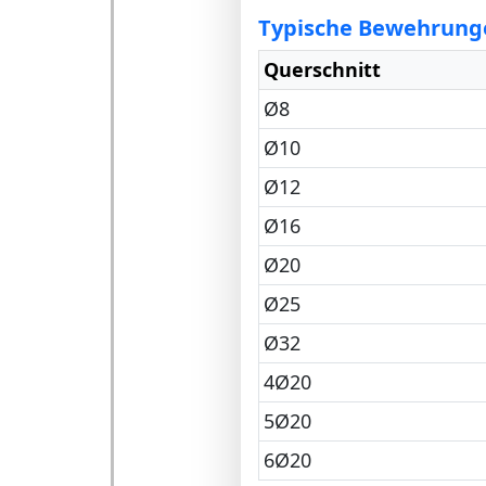
Typische Bewehrunge
Querschnitt
Ø8
Ø10
Ø12
Ø16
Ø20
Ø25
Ø32
4Ø20
5Ø20
6Ø20