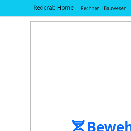
Redcrab Home
Rechner
Bauwesen
Beweh