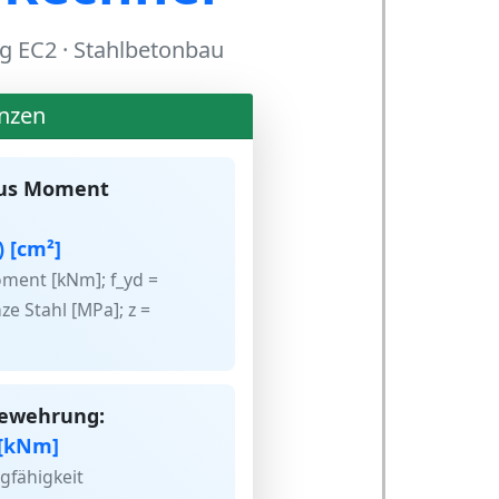
g EC2 · Stahlbetonbau
nzen
us Moment
) [cm²]
ent [kNm]; f_yd =
 Stahl [MPa]; z =
Bewehrung:
z [kNm]
fähigkeit