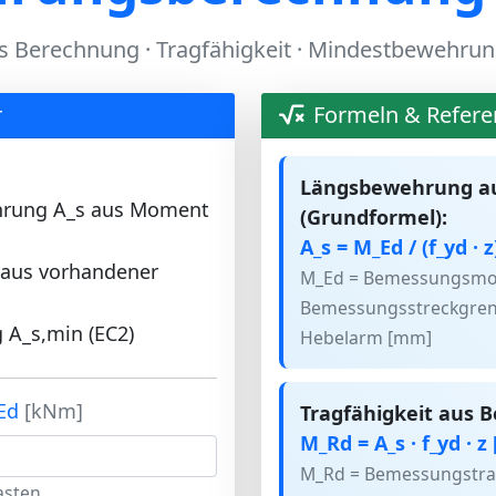
 Berechnung · Tragfähigkeit · Mindestbewehrun
r
Formeln & Refere
Längsbewehrung a
ehrung A_s aus Moment
(Grundformel):
A_s = M_Ed / (f_yd · z
 aus vorhandener
M_Ed = Bemessungsmom
Bemessungsstreckgrenze
A_s,min (EC2)
Hebelarm [mm]
_Ed
[kNm]
Tragfähigkeit aus 
M_Rd = A_s · f_yd · 
M_Rd = Bemessungstrag
sten