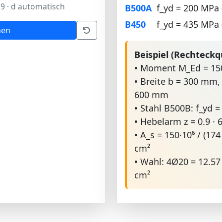
.9 · d automatisch
B500A
f_yd = 200 MPa 
B450
f_yd = 435 MPa 
nen
Beispiel (Rechteckq
• Moment M_Ed = 1
• Breite b = 300 mm
600 mm
• Stahl B500B: f_yd 
• Hebelarm z = 0.9 ·
• A_s = 150·10⁶ / (17
cm²
• Wahl: 4Ø20 = 12.57
cm²