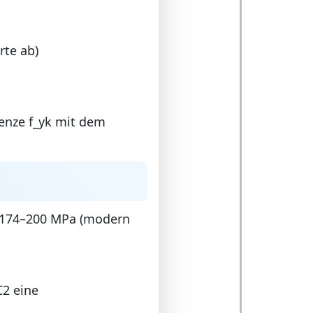
rte ab)
renze f_yk mit dem
 = 174–200 MPa (modern
C2 eine