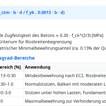
tm · b · d / f_yk , 0.0013 · b · d)
le Zugfestigkeit des Betons ≈ 0.30 · f_ck^(2/3) [MPa]
riterium für Rissbreitenbegrenzung
trischer Minimalbewehrungsanteil (ca. 0.13% der Qu
sgrad-Bereiche
ereich [%]
Anwendung
.13–0.30
Mindestbewehrung nach EC2, Rissbreite
.30–1.0
Normalstützen, Balken mit moderaten L
.0–3.0
Stützen unter hohen Lasten, Fundament
.0
Maximalbewehrung zur Verhinderung v