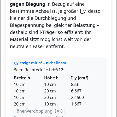
gegen Biegung
in Bezug auf eine
bestimmte Achse ist. Je größer I_y, desto
kleiner die Durchbiegung und
Biegespannung bei gleicher Belastung –
deshalb sind I-Träger so effizient: Ihr
Material sitzt möglichst weit von der
neutralen Faser entfernt.
I_y steigt mit h³ – nicht linear!
Beim Rechteck I = b·h³/12:
Breite b
Höhe h
I_y [cm⁴]
10 cm
10 cm
833
10 cm
20 cm
6 667
10 cm
30 cm
22 500
20 cm
10 cm
1 667
Höhenverdopplung: I × 8 |