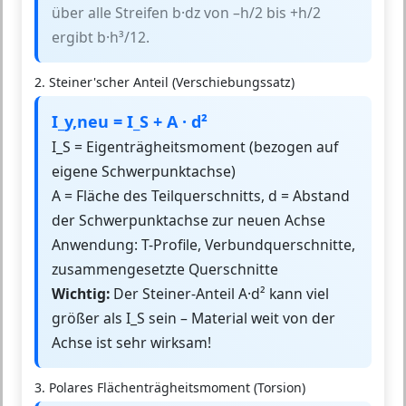
über alle Streifen b·dz von –h/2 bis +h/2
ergibt b·h³/12.
2. Steiner'scher Anteil (Verschiebungssatz)
I_y,neu = I_S + A · d²
I_S = Eigenträgheitsmoment (bezogen auf
eigene Schwerpunktachse)
A = Fläche des Teilquerschnitts, d = Abstand
der Schwerpunktachse zur neuen Achse
Anwendung: T-Profile, Verbundquerschnitte,
zusammengesetzte Querschnitte
Wichtig:
Der Steiner-Anteil A·d² kann viel
größer als I_S sein – Material weit von der
Achse ist sehr wirksam!
3. Polares Flächenträgheitsmoment (Torsion)