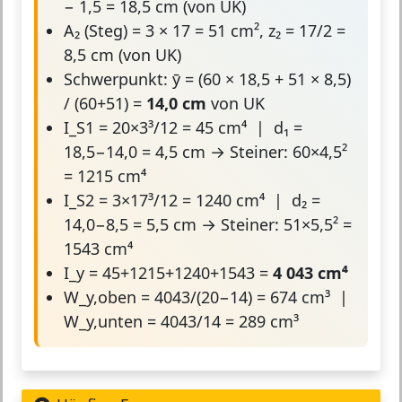
− 1,5 = 18,5 cm (von UK)
A₂ (Steg) = 3 × 17 = 51 cm², z₂ = 17/2 =
8,5 cm (von UK)
Schwerpunkt: ȳ = (60 × 18,5 + 51 × 8,5)
/ (60+51) =
14,0 cm
von UK
I_S1 = 20×3³/12 = 45 cm⁴ | d₁ =
18,5−14,0 = 4,5 cm → Steiner: 60×4,5²
= 1215 cm⁴
I_S2 = 3×17³/12 = 1240 cm⁴ | d₂ =
14,0−8,5 = 5,5 cm → Steiner: 51×5,5² =
1543 cm⁴
I_y = 45+1215+1240+1543 =
4 043 cm⁴
W_y,oben = 4043/(20−14) = 674 cm³ |
W_y,unten = 4043/14 = 289 cm³