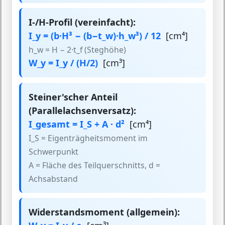
I-/H-Profil (vereinfacht):
I_y = (b·H³ − (b−t_w)·h_w³) / 12
[cm⁴]
h_w = H − 2·t_f (Steghöhe)
W_y = I_y / (H/2)
[cm³]
Steiner'scher Anteil
(Parallelachsenversatz):
I_gesamt = I_S + A · d²
[cm⁴]
I_S = Eigenträgheitsmoment im
Schwerpunkt
A = Fläche des Teilquerschnitts, d =
Achsabstand
Widerstandsmoment (allgemein):