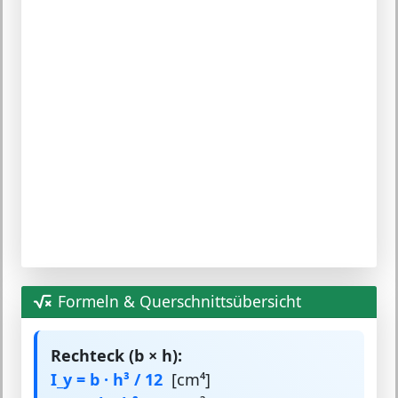
Formeln & Querschnittsübersicht
Rechteck (b × h):
I_y = b · h³ / 12
[cm⁴]