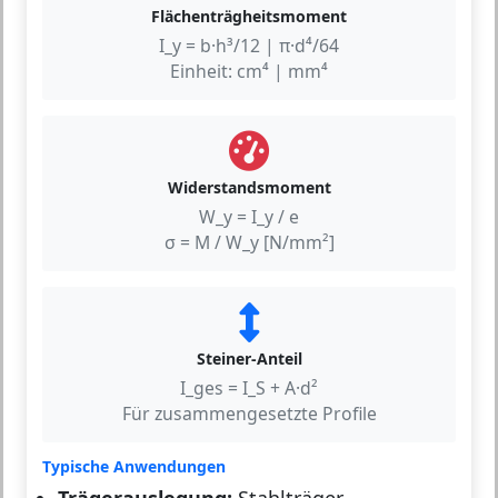
Flächenträgheitsmoment
I_y = b·h³/12 | π·d⁴/64
Einheit: cm⁴ | mm⁴
Widerstandsmoment
W_y = I_y / e
σ = M / W_y [N/mm²]
Steiner-Anteil
I_ges = I_S + A·d²
Für zusammengesetzte Profile
Typische Anwendungen