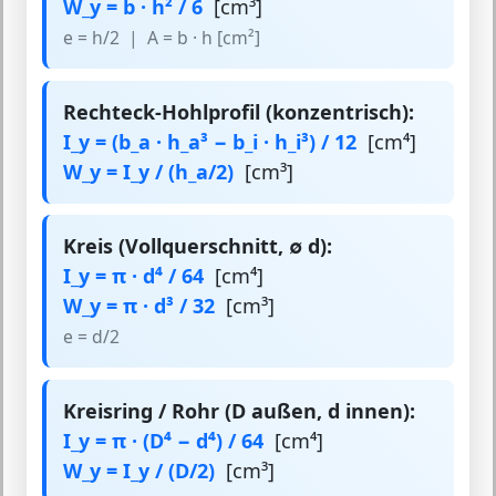
W_y = b · h² / 6
[cm³]
e = h/2 | A = b · h [cm²]
Rechteck-Hohlprofil (konzentrisch):
I_y = (b_a · h_a³ − b_i · h_i³) / 12
[cm⁴]
W_y = I_y / (h_a/2)
[cm³]
Kreis (Vollquerschnitt, ∅ d):
I_y = π · d⁴ / 64
[cm⁴]
W_y = π · d³ / 32
[cm³]
e = d/2
Kreisring / Rohr (D außen, d innen):
I_y = π · (D⁴ − d⁴) / 64
[cm⁴]
W_y = I_y / (D/2)
[cm³]