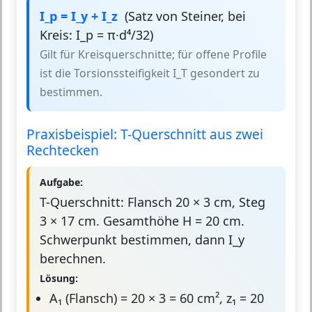
I_p = I_y + I_z
(Satz von Steiner, bei
Kreis: I_p = π·d⁴/32)
Gilt für Kreisquerschnitte; für offene Profile
ist die Torsionssteifigkeit I_T gesondert zu
bestimmen.
Praxisbeispiel: T-Querschnitt aus zwei
Rechtecken
Aufgabe:
T-Querschnitt: Flansch 20 × 3 cm, Steg
3 × 17 cm. Gesamthöhe H = 20 cm.
Schwerpunkt bestimmen, dann I_y
berechnen.
Lösung:
A₁ (Flansch) = 20 × 3 = 60 cm², z₁ = 20