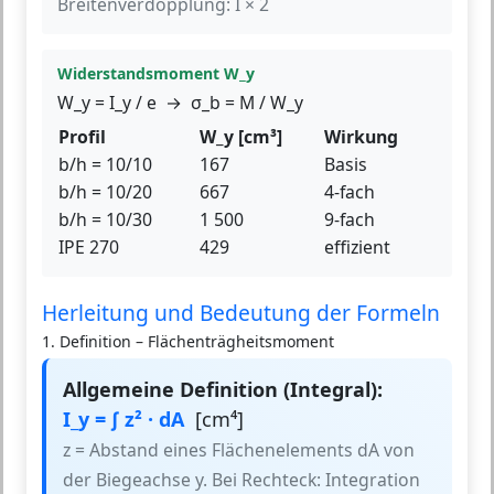
Breitenverdopplung: I × 2
Widerstandsmoment W_y
W_y = I_y / e → σ_b = M / W_y
Profil
W_y [cm³]
Wirkung
b/h = 10/10
167
Basis
b/h = 10/20
667
4-fach
b/h = 10/30
1 500
9-fach
IPE 270
429
effizient
Herleitung und Bedeutung der Formeln
1. Definition – Flächenträgheitsmoment
Allgemeine Definition (Integral):
I_y = ∫ z² · dA
[cm⁴]
z = Abstand eines Flächenelements dA von
der Biegeachse y. Bei Rechteck: Integration