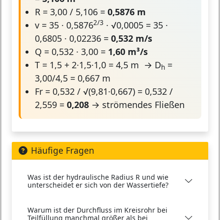
R = 3,00 / 5,106 =
0,5876 m
2/3
v = 35 · 0,5876
· √0,0005 = 35 ·
0,6805 · 0,02236 =
0,532 m/s
Q = 0,532 · 3,00 =
1,60 m³/s
T = 1,5 + 2·1,5·1,0 = 4,5 m → D
=
h
3,00/4,5 = 0,667 m
Fr = 0,532 / √(9,81·0,667) = 0,532 /
2,559 =
0,208
→ strömendes Fließen
Häufige Fragen
Was ist der hydraulische Radius R und wie
unterscheidet er sich von der Wassertiefe?
Warum ist der Durchfluss im Kreisrohr bei
Teilfüllung manchmal größer als bei