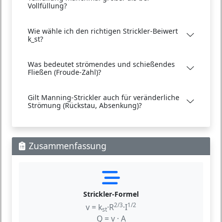
Vollfüllung?
Wie wähle ich den richtigen Strickler-Beiwert
k_st?
Was bedeutet strömendes und schießendes
Fließen (Froude-Zahl)?
Gilt Manning-Strickler auch für veränderliche
Strömung (Rückstau, Absenkung)?
Zusammenfassung
Strickler-Formel
2/3
1/2
v = k
·R
·I
st
Q = v · A