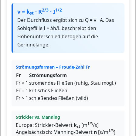
2/3
1/2
v = k
· R
· I
st
Der Durchfluss ergibt sich zu Q = v · A. Das
Sohlgefälle I = Δh/L beschreibt den
Höhenunterschied bezogen auf die
Gerinnelänge.
Strömungsformen – Froude-Zahl Fr
Fr
Strömungsform
Fr < 1
strömendes Fließen (ruhig, Stau mögl.)
Fr = 1
kritisches Fließen
Fr > 1
schießendes Fließen (wild)
Strickler vs. Manning
1/3
Europa: Strickler-Beiwert
k
[m
/s]
st
1/3
Angelsächsisch: Manning-Beiwert
n
[s/m
]