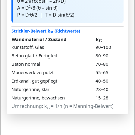
θ = 2·arccos(1 – 2h/D)
A = D²/8·(θ – sin θ)
P = D·θ/2 | T = D·sin(θ/2)
Strickler-Beiwert k
(Richtwerte)
st
Wandmaterial / Zustand
k
st
Kunststoff, Glas
90–100
Beton glatt / Fertigteil
80–90
Beton normal
70–80
Mauerwerk verputzt
55–65
Erdkanal, gut gepflegt
40–50
Naturgerinne, klar
28–40
Naturgerinne, bewachsen
15–28
Umrechnung: k
= 1/n (n = Manning-Beiwert)
st