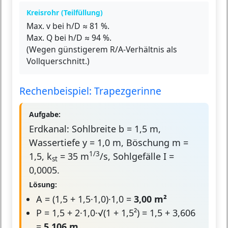
Kreisrohr (Teilfüllung)
Max. v bei h/D ≈ 81 %.
Max. Q bei h/D ≈ 94 %.
(Wegen günstigerem R/A-Verhältnis als
Vollquerschnitt.)
Rechenbeispiel: Trapezgerinne
Aufgabe:
Erdkanal: Sohlbreite b = 1,5 m,
Wassertiefe y = 1,0 m, Böschung m =
1/3
1,5, k
= 35 m
/s, Sohlgefälle I =
st
0,0005.
Lösung:
A = (1,5 + 1,5·1,0)·1,0 =
3,00 m²
P = 1,5 + 2·1,0·√(1 + 1,5²) = 1,5 + 3,606
=
5,106 m