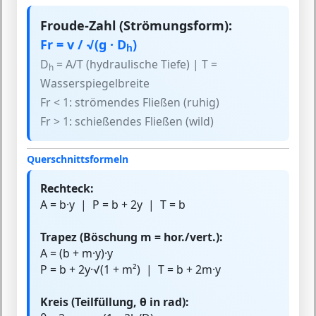
Froude-Zahl (Strömungsform):
Fr = v / √(g · D
)
h
D
= A/T (hydraulische Tiefe) | T =
h
Wasserspiegelbreite
Fr < 1: strömendes Fließen (ruhig)
Fr > 1: schießendes Fließen (wild)
Querschnittsformeln
Rechteck:
A = b·y | P = b + 2y | T = b
Trapez (Böschung m = hor./vert.):
A = (b + m·y)·y
P = b + 2y·√(1 + m²) | T = b + 2m·y
Kreis (Teilfüllung, θ in rad):