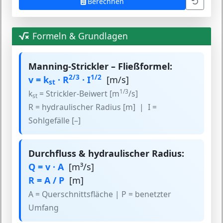
Berechnen
Formeln & Grundlagen
Manning-Strickler – Fließformel:
2/3
1/2
v = k
· R
· I
[m/s]
st
1/3
k
= Strickler-Beiwert [m
/s]
st
R = hydraulischer Radius [m] | I =
Sohlgefälle [–]
Durchfluss & hydraulischer Radius:
Q = v · A
[m³/s]
R = A / P
[m]
A = Querschnittsfläche | P = benetzter
Umfang