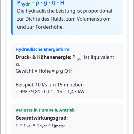
P
= ρ · g · Q · H
hydr
Die hydraulische Leistung ist proportional
zur Dichte des Fluids, zum Volumenstrom
und zur Förderhöhe.
Hydraulische Energieform
Druck- & Höhenenergie:
P
ist äquivalent
hydr
zu
Gewicht × Höhe = ρ·g·Q·H
Beispiel: 10 l/s um 15 m heben
= 998 · 9,81 · 0,01 · 15 = 1,47 kW
Verluste in Pumpe & Antrieb
Gesamtwirkungsgrad:
η = η
× η
× η
vol
hydr
motor