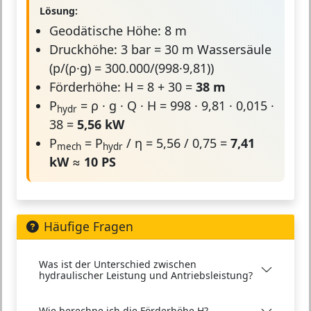
Lösung:
Geodätische Höhe: 8 m
Druckhöhe: 3 bar = 30 m Wassersäule
(p/(ρ·g) = 300.000/(998·9,81))
Förderhöhe: H = 8 + 30 =
38 m
P
= ρ · g · Q · H = 998 · 9,81 · 0,015 ·
hydr
38 =
5,56 kW
P
= P
/ η = 5,56 / 0,75 =
7,41
mech
hydr
kW
≈
10 PS
Häufige Fragen
Was ist der Unterschied zwischen
hydraulischer Leistung und Antriebsleistung?
Wie berechne ich die Förderhöhe H?