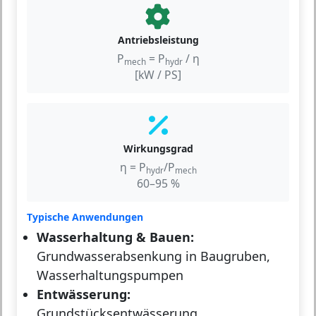
Antriebsleistung
P
= P
/ η
mech
hydr
[kW / PS]
Wirkungsgrad
η = P
/P
hydr
mech
60–95 %
Typische Anwendungen
Wasserhaltung & Bauen:
Grundwasserabsenkung in Baugruben,
Wasserhaltungspumpen
Entwässerung:
Grundstücksentwässerung,