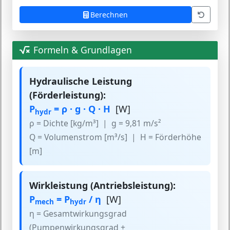
Berechnen
Formeln & Grundlagen
Hydraulische Leistung
(Förderleistung):
P
= ρ · g · Q · H
[W]
hydr
ρ = Dichte [kg/m³] | g = 9,81 m/s²
Q = Volumenstrom [m³/s] | H = Förderhöhe
[m]
Wirkleistung (Antriebsleistung):
P
= P
/ η
[W]
mech
hydr
η = Gesamtwirkungsgrad
(Pumpenwirkungsgrad +