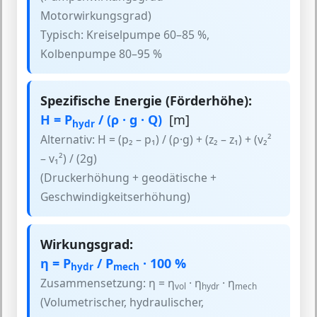
Motorwirkungsgrad)
Typisch: Kreiselpumpe 60–85 %,
Kolbenpumpe 80–95 %
Spezifische Energie (Förderhöhe):
H = P
/ (ρ · g · Q)
[m]
hydr
Alternativ: H = (p₂ – p₁) / (ρ·g) + (z₂ – z₁) + (v₂²
– v₁²) / (2g)
(Druckerhöhung + geodätische +
Geschwindigkeitserhöhung)
Wirkungsgrad:
η = P
/ P
· 100 %
hydr
mech
Zusammensetzung: η = η
· η
· η
vol
hydr
mech
(Volumetrischer, hydraulischer,