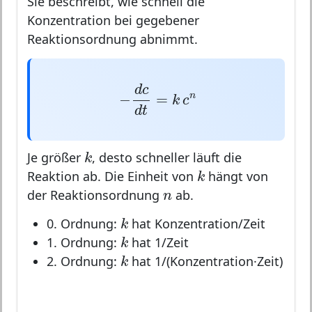
Sie beschreibt, wie schnell die
Konzentration bei gegebener
Reaktionsordnung abnimmt.
−
d
c
d
t
=
k
c
n
d
c
−
=
n
k
c
d
t
k
k
Je größer
, desto schneller läuft die
k
k
Reaktion ab. Die Einheit von
hängt von
n
n
der Reaktionsordnung
ab.
k
k
0. Ordnung:
hat Konzentration/Zeit
k
k
1. Ordnung:
hat 1/Zeit
k
k
2. Ordnung:
hat 1/(Konzentration·Zeit)