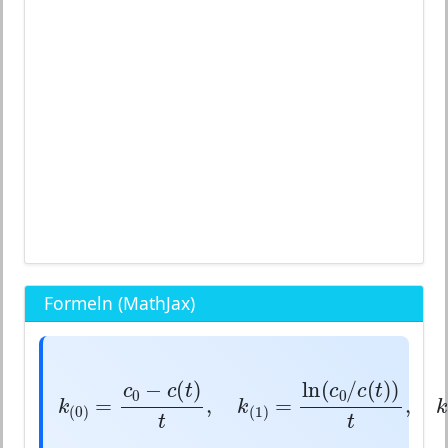
Formeln (MathJax)
k
(
0
)
=
c
0
−
c
(
t
)
t
,
k
(
1
)
=
ln
(
c
0
/
c
(
t
)
−
(
)
ln
(
/
c
c
t
c
c
0
0
=
,
=
k
k
(
0
)
(
1
)