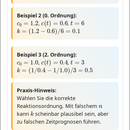
Beispiel 2 (0. Ordnung):
c
0
=
1.2
c
(
t
)
=
0.6
t
=
6
=
1.2
=
6
(
)
=
0.6
c
t
c
t
,
,
0
k
=
(
1.2
−
0.6
)
/
6
=
0.1
=
(
1.2
−
0.6
)
/
6
=
0.1
k
Beispiel 3 (2. Ordnung):
c
0
=
1.0
c
(
t
)
=
0.4
t
=
3
=
1.0
=
3
(
)
=
0.4
c
t
c
t
,
,
0
k
=
(
1
/
0.4
−
1
/
1.0
)
/
3
=
0.5
=
(
1
/
0.4
−
1
/
1.0
)
/
3
=
0.5
k
Praxis-Hinweis:
Wählen Sie die korrekte
n
n
Reaktionsordnung. Mit falschem
k
k
kann
scheinbar plausibel sein, aber
zu falschen Zeitprognosen führen.