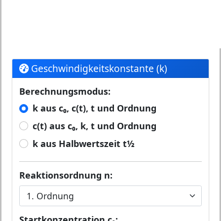
Geschwindigkeitskonstante (k)
Berechnungsmodus:
k aus c₀, c(t), t und Ordnung
c(t) aus c₀, k, t und Ordnung
k aus Halbwertszeit t½
Reaktionsordnung n:
Startkonzentration c₀: