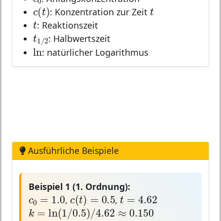
c
(
t
)
t
(
)
t
c
t
: Konzentration zur Zeit
t
t
: Reaktionszeit
t
1
/
2
t
: Halbwertszeit
1
/
2
ln
ln
: natürlicher Logarithmus
Ausführliche Beispiele
Beispiel 1 (1. Ordnung):
c
0
=
1.0
c
(
t
)
=
0.5
t
=
4.62
=
1.0
=
4.62
(
)
=
0.5
c
t
c
t
,
,
0
k
=
ln
(
1
/
0.5
)
/
4.62
≈
0.150
=
ln
(
1
/
0.5
)
/
4.62
≈
0.150
k