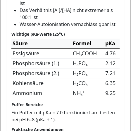
ist
Das Verhältnis [A⁻]/[HA] nicht extremer als
100:1 ist
Wasser-Autoionisation vernachlässigbar ist
Wichtige pKa-Werte (25°C)
Säure
Formel
pKa
Essigsäure
CH₃COOH
4.76
Phosphorsäure (1.)
H₃PO₄
2.12
Phosphorsäure (2.)
H₂PO₄⁻
7.21
Kohlensäure
H₂CO₃
6.35
Ammonium
NH₄⁺
9.25
Puffer-Bereiche
Ein Puffer mit pKa = 7.0 funktioniert am besten
bei pH 6–8 (pKa ± 1).
Praktische Anwendungen