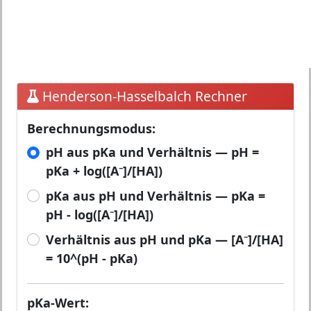
Henderson-Hasselbalch Rechner
Berechnungsmodus:
pH aus pKa und Verhältnis — pH =
pKa + log([A⁻]/[HA])
pKa aus pH und Verhältnis — pKa =
pH - log([A⁻]/[HA])
Verhältnis aus pH und pKa — [A⁻]/[HA]
= 10^(pH - pKa)
pKa-Wert: