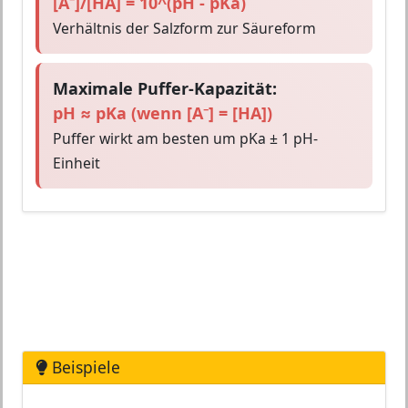
[A⁻]/[HA] = 10^(pH - pKa)
Verhältnis der Salzform zur Säureform
Maximale Puffer-Kapazität:
pH ≈ pKa (wenn [A⁻] = [HA])
Puffer wirkt am besten um pKa ± 1 pH-
Einheit
Beispiele