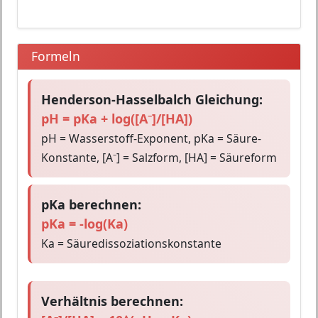
Formeln
Henderson-Hasselbalch Gleichung:
pH = pKa + log([A⁻]/[HA])
pH = Wasserstoff-Exponent, pKa = Säure-
Konstante, [A⁻] = Salzform, [HA] = Säureform
pKa berechnen:
pKa = -log(Ka)
Ka = Säuredissoziationskonstante
Verhältnis berechnen: