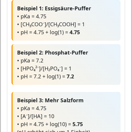
Beispiel 1: Essigsäure-Puffer
• pKa = 4.75
• [CH₃COO⁻]/[CH₃COOH] = 1
• pH = 4.75 + log(1) =
4.75
Beispiel 2: Phosphat-Puffer
• pKa = 7.2
• [HPO₄²⁻]/[H₂PO₄⁻] = 1
• pH = 7.2 + log(1) =
7.2
Beispiel 3: Mehr Salzform
• pKa = 4.75
• [A⁻]/[HA] = 10
• pH = 4.75 + log(10) =
5.75
(pH erhöht sich um 1 Einheit)