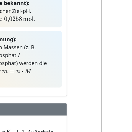
e bekannt):
icher Ziel-pH.
R
≈
0,025
8
mol
≈
0,025
8
mol
R
.
anung):
 Massen (z. B.
osphat /
sphat) werden die
m
=
n
⋅
M
=
⋅
m
n
M
r
≈
p
K
a
±
1
≈
p
±
1
K