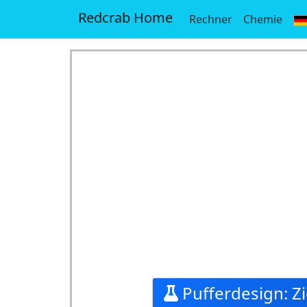
Redcrab Home
Rechner
Chemie
Pufferdesign: Zi