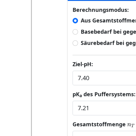
Berechnungsmodus:
Aus Gesamtstoffmen
Basebedarf bei ge
Säurebedarf bei g
Ziel-pH:
pK
des Puffersystems:
a
n
n
Gesamtstoffmenge
T