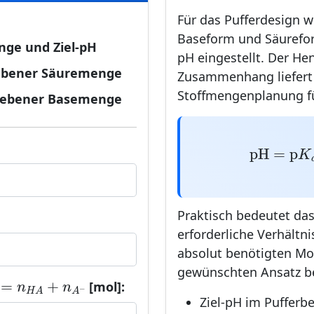
Für das Pufferdesign w
Baseform und Säureform
ge und Ziel-pH
pH eingestellt. Der He
gebener Säuremenge
Zusammenhang liefert 
Stoffmengenplanung fü
egebener Basemenge
pH
=
p
K
a
+
pH
=
p
K
Praktisch bedeutet das
erforderliche Verhältn
absolut benötigten M
gewünschten Ansatz b
T
=
n
H
A
+
n
A
−
=
+
n
n
[mol]:
−
H
A
A
Ziel-pH im Pufferbe