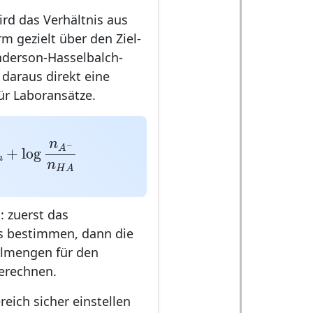
ird das Verhältnis aus
 gezielt über den Ziel-
nderson-Hasselbalch-
daraus direkt eine
r Laboransätze.
log
n
A
−
n
H
A
n
−
A
+
log
a
n
H
A
: zuerst das
is bestimmen, dann die
olmengen für den
erechnen.
reich sicher einstellen