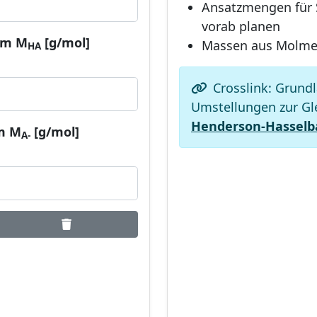
Ansatzmengen für 
vorab planen
rm M
[g/mol]
Massen aus Molme
HA
Crosslink: Grund
Umstellungen zur Gl
Henderson-Hasselb
m M
[g/mol]
A-