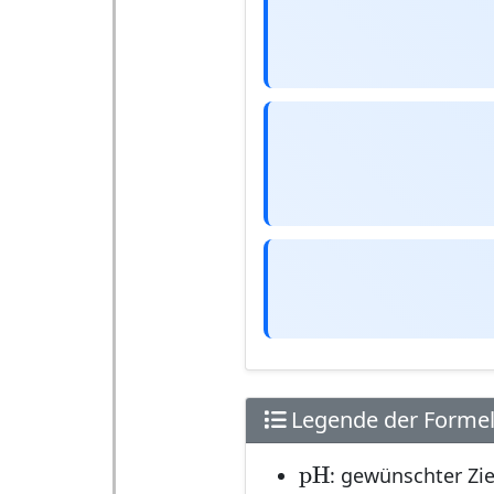
Legende der Forme
pH
pH
: gewünschter Zi
p
K
a