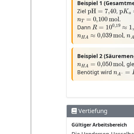
Beispiel 1 (Gesamtm
pH
=
7
,
40
p
K
a
pH
=
7
,
40
p
K
Ziel
,
n
T
=
0,100
mol
a
=
0,100
mol
n
.
R
=
10
0
,
19
≈
T
0
,
19
=
10
Dann
R
n
H
A
≈
0,039
mol
n
≈
0,039
mo
n
n
,
H
A
Beispiel 2 (Säuremen
n
H
A
=
0,050
mol
=
0,050
mo
n
, gl
n
A
−
=
H
A
n
Benötigt wird
−
A
Vertiefung
Gültiger Arbeitsbereich