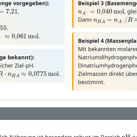
enge vorgegeben):
Beispiel 3 (Basemeng
=
7
,
21
n
A
−
=
0,040
mol
=
7
,
21
=
0,040
mol
n
,
, gle
−
n
H
A
=
n
A
−
/
A
=
/
n
n
Dann
−
1
,
55
H
A
A
≈
1
,
55
.
A
−
≈
0,061
mol
l
≈
0,061
mol
.
−
A
Beispiel 4 (Massenpl
Mit bekannten molaren
ge bekannt):
Natriumdihydrogenph
l
eicher Ziel-pH.
Dinatriumhydrogenpho
R
⋅
n
H
A
≈
0,077
5
mol
=
⋅
≈
0,077
5
mol
R
n
.
Zielmassen direkt übe
H
A
bestimmt.
pH
pH