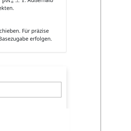
. Außerhalb
a
ekten.
chieben. Für präzise
Basezugabe erfolgen.