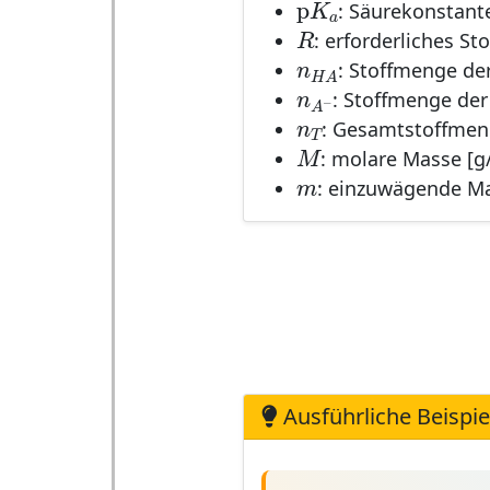
p
K
: Säurekonstant
R
a
R
: erforderliches S
n
H
A
n
: Stoffmenge de
H
A
n
A
−
n
−
: Stoffmenge der
A
n
T
n
: Gesamtstoffme
T
M
M
: molare Masse [g
m
m
: einzuwägende Ma
Ausführliche Beispie