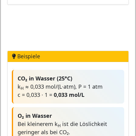
Beispiele
CO₂ in Wasser (25°C)
k
≈ 0,033 mol/(L·atm), P = 1 atm
H
c = 0,033 · 1 =
0,033 mol/L
O₂ in Wasser
Bei kleinerem k
ist die Löslichkeit
H
geringer als bei CO₂.