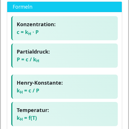
Formeln
Konzentration:
c = k
· P
H
Partialdruck:
P = c / k
H
Henry-Konstante:
k
= c / P
H
Temperatur:
k
= f(T)
H