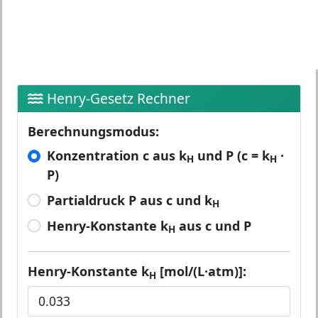
Henry-Gesetz Rechner
Berechnungsmodus:
Konzentration c aus k
und P (c = k
·
H
H
P)
Partialdruck P aus c und k
H
Henry-Konstante k
aus c und P
H
Henry-Konstante k
[mol/(L·atm)]:
H