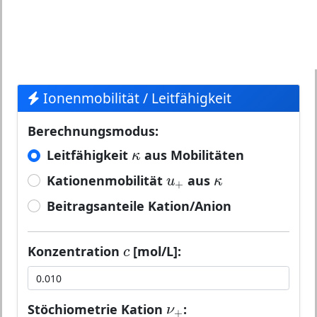
Ionenmobilität / Leitfähigkeit
Berechnungsmodus:
κ
Leitfähigkeit
aus Mobilitäten
κ
u
+
κ
Kationenmobilität
aus
u
κ
+
Beitragsanteile Kation/Anion
c
Konzentration
[mol/L]:
c
ν
+
Stöchiometrie Kation
:
ν
+