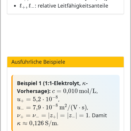
t
+
,
t
−
,
: relative Leitfähigkeitsanteile
t
t
+
−
Ausführliche Beispiele
κ
Beispiel 1 (1:1-Elektrolyt,
-
κ
c
=
0,010
m
o
l
/
L
=
0,010
m
o
l
/
L
Vorhersage):
,
c
u
+
=
5
,
2
⋅
10
−
8
−
8
=
5
,
2
⋅
10
,
u
+
u
−
=
7
,
9
⋅
10
−
8
m
2
/
(
V
⋅
s
)
−
8
2
=
7
,
9
⋅
10
m
/
(
V
⋅
s
)
,
u
−
ν
+
=
ν
−
=
|
z
+
|
=
|
z
−
|
=
1
=
=
|
|
=
|
|
=
1
. Damit
ν
ν
z
z
+
−
+
−
κ
≈
0,126
S
/
m
≈
0,126
S
/
m
.
κ