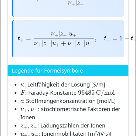
|
|
ν
z
+
+
t
+
=
ν
+
|
z
+
|
u
+
ν
+
|
z
+
|
u
+
+
ν
−
|
z
−
|
u
−
,
t
−
=
1
|
|
ν
z
u
+
+
+
=
,
=
1
−
t
t
t
+
−
|
|
+
|
|
ν
z
u
ν
z
u
+
+
+
−
−
−
Legende für Formelsymbole
κ
: Leitfähigkeit der Lösung [S/m]
κ
96485
C
/
m
o
l
F
96485
C
/
m
o
l
: Faraday-Konstante
F
c
: Stoffmengenkonzentration [mol/L]
c
ν
+
,
ν
−
,
: stöchiometrische Faktoren der
ν
ν
+
−
Ionen
z
+
,
z
−
,
: Ladungszahlen der Ionen
z
z
+
−
u
+
,
u
−
,
: Ionenmobilitäten [m²/(V·s)]
u
u
+
−