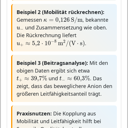
Beispiel 2 (Mobilität rückrechnen):
κ
=
0,126
S
/
m
=
0,126
S
/
m
Gemessen
, bekannte
κ
u
−
und Zusammensetzung wie oben.
u
−
Die Rückrechnung liefert
u
+
≈
5
,
2
⋅
10
−
8
m
2
/
(
V
⋅
s
)
−
8
2
≈
5
,
2
⋅
10
m
/
(
V
⋅
s
)
.
u
+
Beispiel 3 (Beitragsanalyse):
Mit den
obigen Daten ergibt sich etwa
t
+
≈
39
,
7
%
t
−
≈
60
,
3
%
≈
39
,
7
%
≈
60
,
3
%
und
. Das
t
t
+
−
zeigt, dass das beweglichere Anion den
größeren Leitfähigkeitsanteil trägt.
Praxisnutzen:
Die Kopplung aus
Mobilität und Leitfähigkeit hilft bei