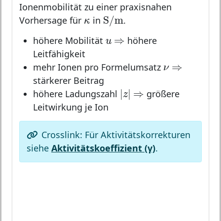
Ionenmobilität zu einer praxisnahen
S
/
m
κ
S
/
m
Vorhersage für
in
.
κ
⇒
u
⇒
höhere Mobilität
höhere
u
Leitfähigkeit
⇒
ν
⇒
mehr Ionen pro Formelumsatz
ν
stärkerer Beitrag
|
z
|
⇒
|
|
⇒
höhere Ladungszahl
größere
z
Leitwirkung je Ion
Crosslink: Für Aktivitätskorrekturen
siehe
Aktivitätskoeffizient (γ)
.