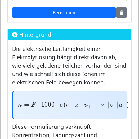
Berechnen
Hintergrund
Die elektrische Leitfähigkeit einer
Elektrolytlösung hängt direkt davon ab,
wie viele geladene Teilchen vorhanden sind
und wie schnell sich diese Ionen im
elektrischen Feld bewegen können.
κ
=
F
⋅
1000
⋅
c
(
ν
+
|
z
+
|
u
+
+
ν
−
|
z
−
|
u
−
)
=
⋅
1000
⋅
(
|
|
+
|
|
)
κ
F
c
ν
z
u
ν
z
u
+
+
+
−
−
−
Diese Formulierung verknüpft
Konzentration, Ladungszahl und