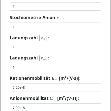
ν
−
Stöchiometrie Anion
:
ν
−
|
z
+
|
|
|
Ladungszahl
:
z
+
|
z
−
|
|
|
Ladungszahl
:
z
−
u
+
Kationenmobilität
[m²/(V·s)]:
u
+
u
−
Anionenmobilität
[m²/(V·s)]:
u
−