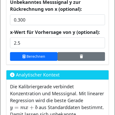
Unbekanntes Messsignal y zur
Rückrechnung von x (optional):
x-Wert für Vorhersage von y (optional):
Berechnen
Analytischer Kontext
Die Kalibriergerade verbindet
Konzentration und Messsignal. Mit linearer
Regression wird die beste Gerade
y
=
m
x
+
b
=
+
y
m
x
b
aus Standarddaten bestimmt.
Damit lassen sich unbekannte