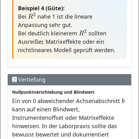
Beispiel 4 (Güte):
R
2
2
Bei
nahe 1 ist die lineare
R
Anpassung sehr gut.
R
2
2
Bei deutlich kleinerem
sollten
R
Ausreißer, Matrixeffekte oder ein
nichtlineares Modell geprüft werden.
Vertiefung
Nullpunktverschiebung und Blindwert
b
b
Ein von 0 abweichender Achsenabschnitt
kann auf einen Blindwert,
Instrumentenoffset oder Matrixeffekte
hinweisen. In der Laborpraxis sollte das
bewusst bewertet und dokumentiert