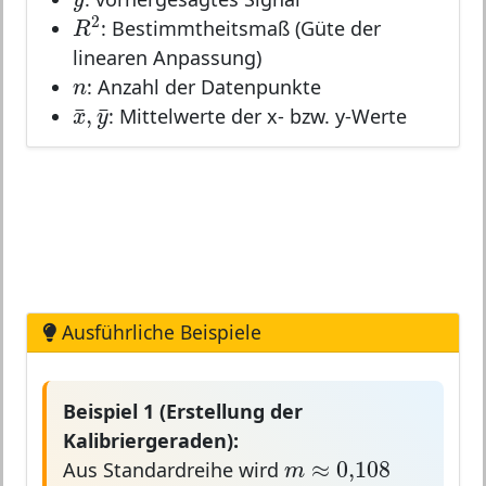
R
2
2
: Bestimmtheitsmaß (Güte der
R
linearen Anpassung)
n
n
: Anzahl der Datenpunkte
x
¯
,
y
¯
¯
¯
,
x
y
: Mittelwerte der x- bzw. y-Werte
Ausführliche Beispiele
Beispiel 1 (Erstellung der
Kalibriergeraden):
m
≈
0,108
≈
0,108
m
Aus Standardreihe wird
b
≈
0,011