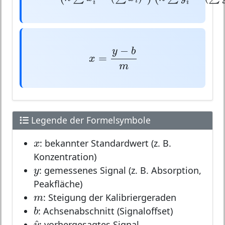
=
R
2
2
2
−
(
)
(
∑
∑
)
(
∑
n
x
x
n
y
i
i
i
x
=
y
−
b
m
−
y
b
=
x
m
Legende der Formelsymbole
x
x
: bekannter Standardwert (z. B.
Konzentration)
y
y
: gemessenes Signal (z. B. Absorption,
Peakfläche)
m
m
: Steigung der Kalibriergeraden
b
b
: Achsenabschnitt (Signaloffset)
y
^
^
y
: vorhergesagtes Signal