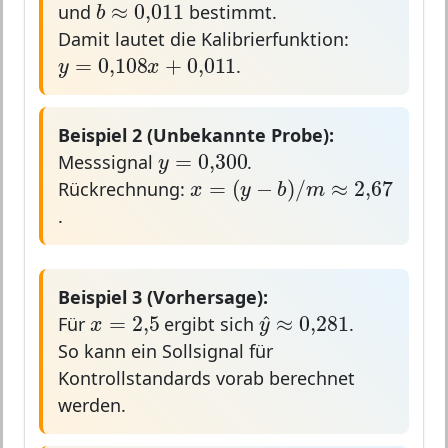
≈
0,011
b
und
bestimmt.
Damit lautet die Kalibrierfunktion:
y
=
0,108
x
+
0,011
=
0,108
+
0,011
y
x
.
Beispiel 2 (Unbekannte Probe):
y
=
0,300
=
0,300
y
Messsignal
.
x
=
(
y
−
b
)
/
m
≈
2
,
67
=
(
−
)
/
≈
2
,
67
x
y
b
m
Rückrechnung:
.
Beispiel 3 (Vorhersage):
x
=
2
,
5
y
^
≈
0,281
=
2
,
5
^
≈
0,281
x
y
Für
ergibt sich
.
So kann ein Sollsignal für
Kontrollstandards vorab berechnet
werden.