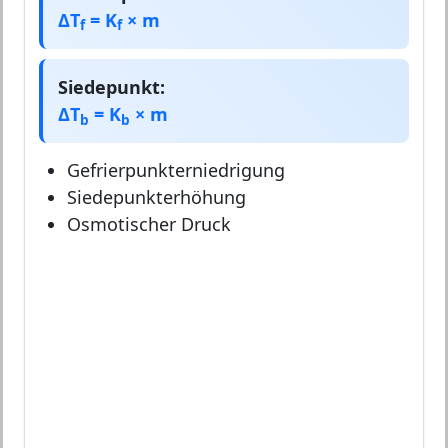
ΔT
= K
× m
f
f
Siedepunkt:
ΔT
= K
× m
b
b
Gefrierpunkterniedrigung
Siedepunkterhöhung
Osmotischer Druck