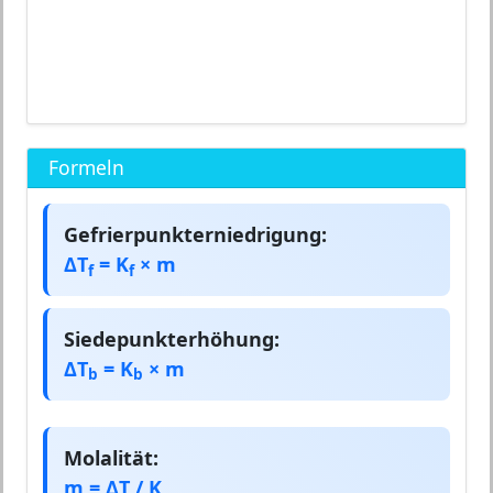
Formeln
Gefrierpunkterniedrigung:
ΔT
= K
× m
f
f
Siedepunkterhöhung:
ΔT
= K
× m
b
b
Molalität:
m = ΔT / K