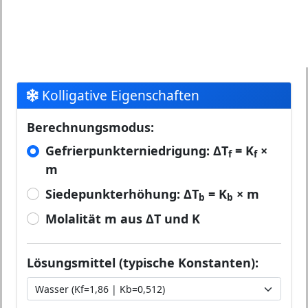
Kolligative Eigenschaften
Berechnungsmodus:
Gefrierpunkterniedrigung: ΔT
= K
×
f
f
m
Siedepunkterhöhung: ΔT
= K
× m
b
b
Molalität m aus ΔT und K
Lösungsmittel (typische Konstanten):