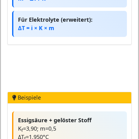
Für Elektrolyte (erweitert):
ΔT = i × K × m
Beispiele
Essigsäure + gelöster Stoff
K
=3,90; m=0,5
f
ΔT
=1,950°C
f