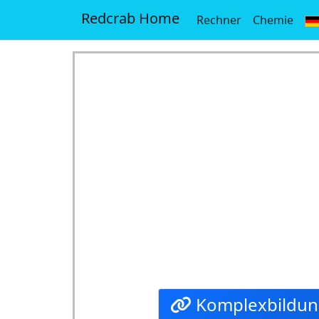
Redcrab Home
Rechner
Chemie
Komplexbildun