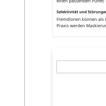
einen passenden Puffer,
Selektivität und Störunge
Fremdionen können als K
Praxis werden Maskieru