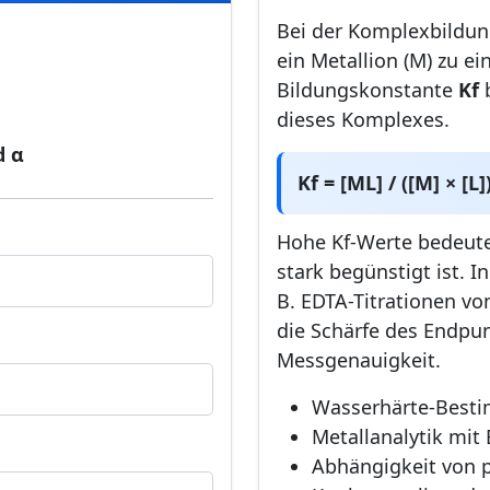
Bei der Komplexbildung
ein Metallion (M) zu e
Bildungskonstante
Kf
b
dieses Komplexes.
d α
Kf = [ML] / ([M] × [L]
Hohe Kf-Werte bedeut
stark begünstigt ist. I
B. EDTA-Titrationen vo
die Schärfe des Endpu
Messgenauigkeit.
Wasserhärte-Besti
Metallanalytik mit
Abhängigkeit von 