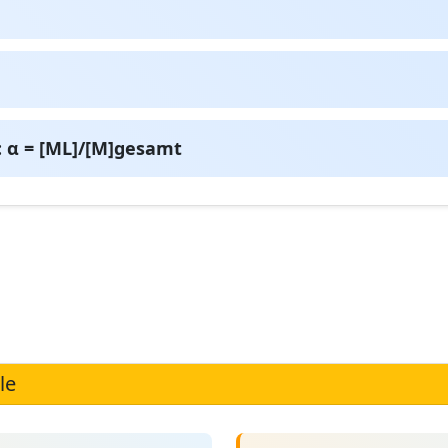
 α = [ML]/[M]gesamt
le