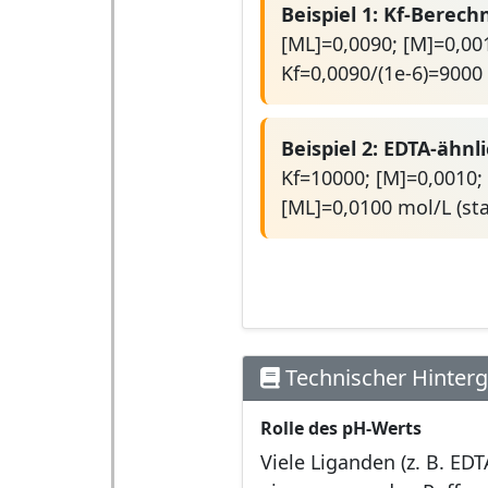
Beispiel 1: Kf-Berec
[ML]=0,0090; [M]=0,001
Kf=0,0090/(1e-6)=9000
Beispiel 2: EDTA-ähnli
Kf=10000; [M]=0,0010; 
[ML]=0,0100 mol/L (st
Technischer Hinter
Rolle des pH-Werts
Viele Liganden (z. B. ED