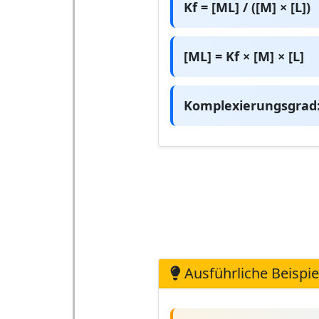
Kf = [ML] / ([M] × [L])
[ML] = Kf × [M] × [L]
Komplexierungsgrad:
Ausführliche Beispie