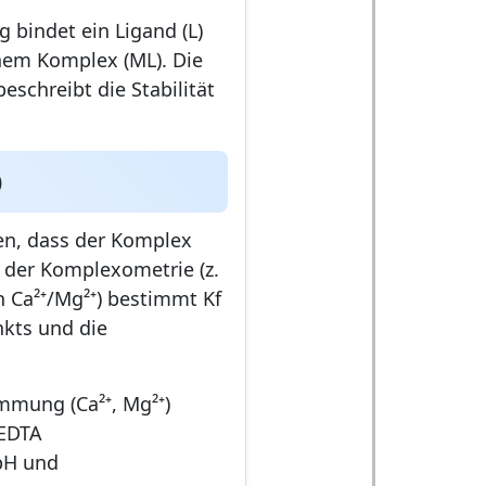
 bindet ein Ligand (L)
inem Komplex (ML). Die
eschreibt die Stabilität
)
en, dass der Komplex
n der Komplexometrie (z.
n Ca²⁺/Mg²⁺) bestimmt Kf
nkts und die
mmung (Ca²⁺, Mg²⁺)
 EDTA
pH und