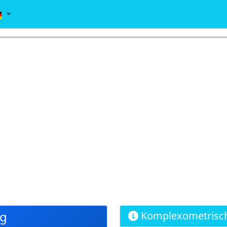
g
Komplexometrische