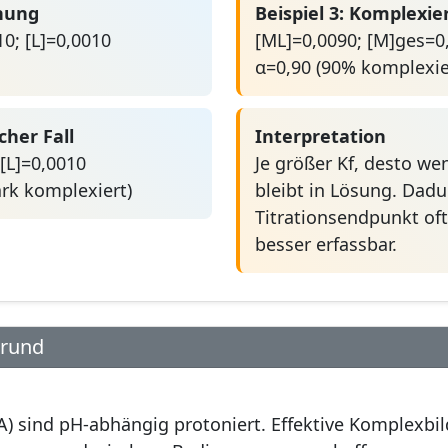
hnung
Beispiel 3: Komplexi
0; [L]=0,0010
[ML]=0,0090; [M]ges=0
α=0,90 (90% komplexie
cher Fall
Interpretation
[L]=0,0010
Je größer Kf, desto wen
ark komplexiert)
bleibt in Lösung. Dadu
Titrationsendpunkt oft
besser erfassbar.
grund
TA) sind pH-abhängig protoniert. Effektive Komplexbi