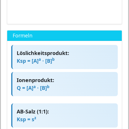
Formeln
Löslichkeitsprodukt:
a
b
Ksp = [A]
· [B]
Ionenprodukt:
a
b
Q = [A]
· [B]
AB-Salz (1:1):
Ksp = s²