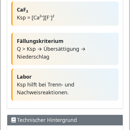
CaF₂
Ksp = [Ca²⁺][F⁻]²
Fällungskriterium
Q > Ksp → Übersättigung →
Niederschlag
Labor
Ksp hilft bei Trenn- und
Nachweisreaktionen.
Technischer Hintergrund