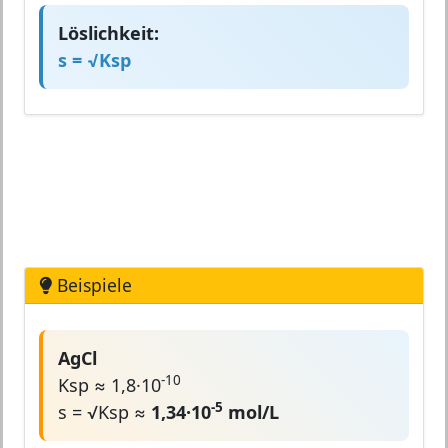
Löslichkeit:
s = √Ksp
Beispiele
AgCl
-10
Ksp ≈ 1,8·10
-5
s = √Ksp ≈
1,34·10
mol/L