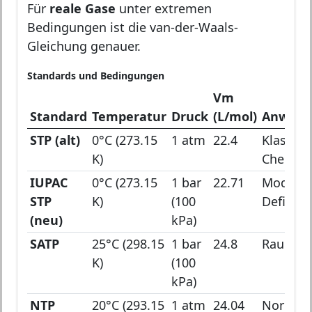
Für
reale Gase
unter extremen
Bedingungen ist die van-der-Waals-
Gleichung genauer.
Standards und Bedingungen
Vm
Standard
Temperatur
Druck
(L/mol)
Anwend
STP (alt)
0°C (273.15
1 atm
22.4
Klassisc
K)
Chemie
IUPAC
0°C (273.15
1 bar
22.71
Modern
STP
K)
(100
Definiti
(neu)
kPa)
SATP
25°C (298.15
1 bar
24.8
Raumte
K)
(100
kPa)
NTP
20°C (293.15
1 atm
24.04
Normal