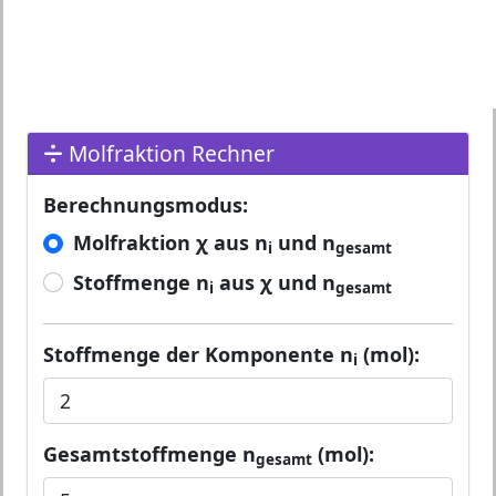
Molfraktion Rechner
Berechnungsmodus:
Molfraktion χ aus n
und n
i
gesamt
Stoffmenge n
aus χ und n
i
gesamt
Stoffmenge der Komponente n
(mol):
i
Gesamtstoffmenge n
(mol):
gesamt