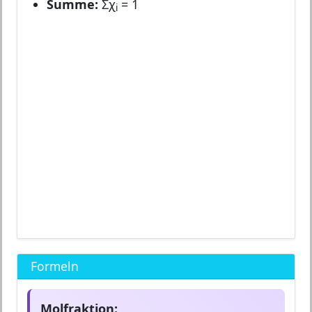
Summe:
Σχ
= 1
i
Formeln
Molfraktion: