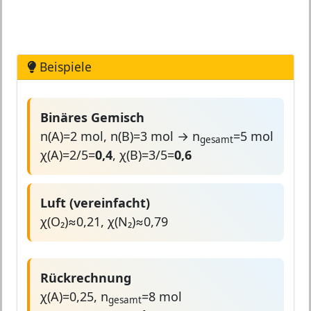
Beispiele
Binäres Gemisch
n(A)=2 mol, n(B)=3 mol → n
=5 mol
gesamt
χ(A)=2/5=
0,4
, χ(B)=3/5=
0,6
Luft (vereinfacht)
χ(O₂)≈0,21, χ(N₂)≈0,79
Rückrechnung
χ(A)=0,25, n
=8 mol
gesamt