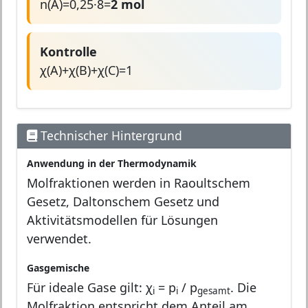
n(A)=0,25·8=
2 mol
Kontrolle
χ(A)+χ(B)+χ(C)=1
Technischer Hintergrund
Anwendung in der Thermodynamik
Molfraktionen werden in Raoultschem
Gesetz, Daltonschem Gesetz und
Aktivitätsmodellen für Lösungen
verwendet.
Gasgemische
Für ideale Gase gilt: χ
= p
/ p
. Die
i
i
gesamt
Molfraktion entspricht dem Anteil am