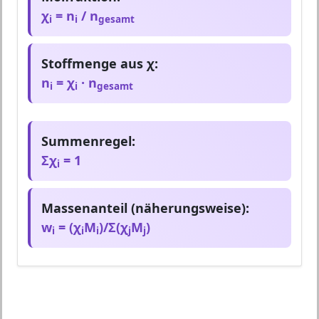
χ
= n
/ n
i
i
gesamt
Stoffmenge aus χ:
n
= χ
· n
i
i
gesamt
Summenregel:
Σχ
= 1
i
Massenanteil (näherungsweise):
w
= (χ
M
)/Σ(χ
M
)
i
i
i
j
j