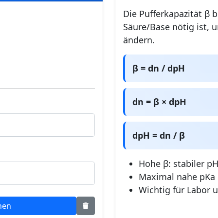
Die Pufferkapazität β b
Säure/Base nötig ist,
ändern.
β = dn / dpH
dn = β × dpH
dpH = dn / β
Hohe β: stabiler p
Maximal nahe pKa
Wichtig für Labor 
nen