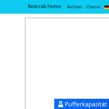
Redcrab Home
Rechner
Chemie
Pufferkapazität