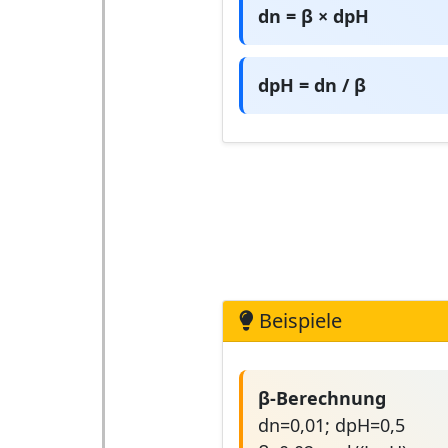
dn = β × dpH
dpH = dn / β
Beispiele
β-Berechnung
dn=0,01; dpH=0,5