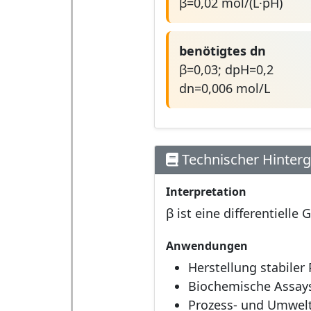
β=0,02 mol/(L·pH)
benötigtes dn
β=0,03; dpH=0,2
dn=0,006 mol/L
Technischer Hinter
Interpretation
β ist eine differentiel
Anwendungen
Herstellung stabiler 
Biochemische Assay
Prozess- und Umwelt