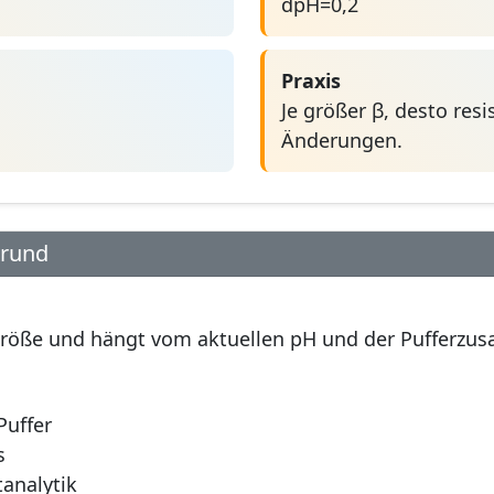
dpH=0,2
Praxis
Je größer β, desto res
Änderungen.
grund
le Größe und hängt vom aktuellen pH und der Pufferz
Puffer
s
analytik