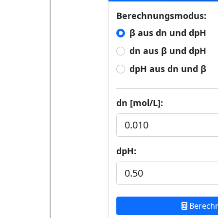
Berechnungsmodus:
β aus dn und dpH
dn aus β und dpH
dpH aus dn und β
dn [mol/L]:
dpH:
Berech