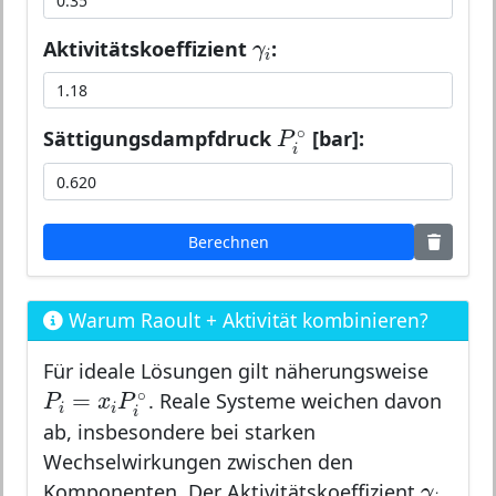
γ
i
Aktivitätskoeffizient
:
γ
i
P
i
∘
∘
Sättigungsdampfdruck
[bar]:
P
i
Berechnen
Warum Raoult + Aktivität kombinieren?
Für ideale Lösungen gilt näherungsweise
P
i
=
x
i
P
i
∘
∘
=
. Reale Systeme weichen davon
P
x
P
i
i
i
ab, insbesondere bei starken
Wechselwirkungen zwischen den
γ
i
Komponenten. Der Aktivitätskoeffizient
γ