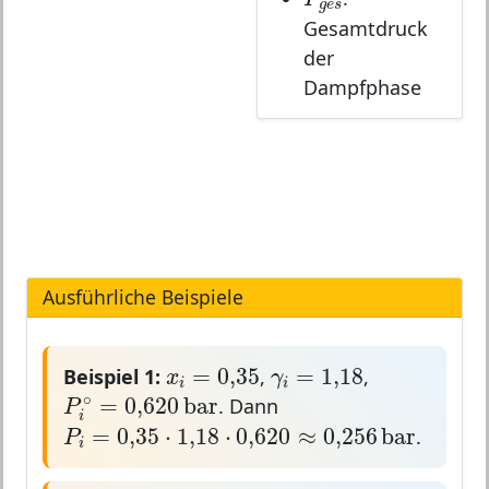
g
e
s
Gesamtdruck
der
Dampfphase
Ausführliche Beispiele
x
i
=
0
,
35
γ
i
=
1
,
18
=
0
,
35
=
1
,
18
Beispiel 1:
,
,
x
γ
i
i
P
i
∘
=
0,620
b
a
r
∘
=
0,620
b
a
r
. Dann
P
i
P
i
=
0
,
35
⋅
1
,
18
⋅
0,620
≈
0,256
b
a
r
=
0
,
35
⋅
1
,
18
⋅
0,620
≈
0,256
b
a
r
.
P
i