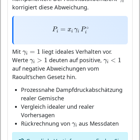
i
korrigiert diese Abweichung.
P
i
=
x
i
γ
i
P
i
∘
∘
=
P
x
γ
P
i
i
i
i
γ
i
=
1
=
1
Mit
liegt ideales Verhalten vor.
γ
i
γ
i
>
1
γ
i
<
1
>
1
<
1
Werte
deuten auf positive,
γ
γ
i
i
auf negative Abweichungen vom
Raoult’schen Gesetz hin.
Prozessnahe Dampfdruckabschätzung
realer Gemische
Vergleich idealer und realer
Vorhersagen
γ
i
Rückrechnung von
aus Messdaten
γ
i
γ