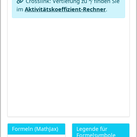
Crosslink: Vertiefung zu
finden Sie
γ
im
Aktivitätskoeffizient-Rechner
.
Formeln (MathJax)
Legende für
Formelsymbole