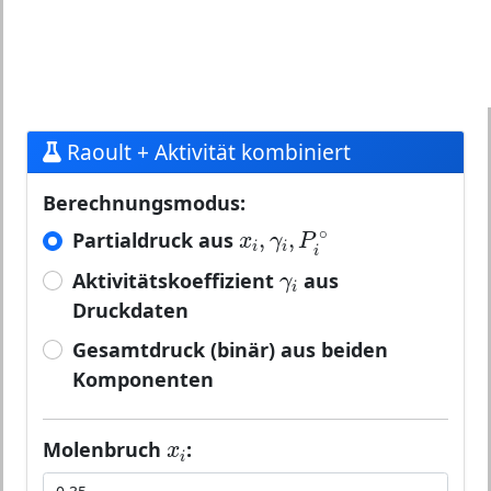
Raoult + Aktivität kombiniert
Berechnungsmodus:
x
i
,
γ
i
,
P
i
∘
∘
,
,
Partialdruck aus
x
γ
P
i
i
i
γ
i
Aktivitätskoeffizient
aus
γ
i
Druckdaten
Gesamtdruck (binär) aus beiden
Komponenten
x
i
Molenbruch
:
x
i