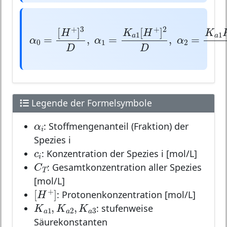
α
0
=
[
H
+
]
3
D
,
α
1
=
K
a
1
[
H
+
]
2
D
,
α
2
+
3
+
2
[
]
[
]
H
K
H
1
a
=
,
=
,
α
α
α
0
1
D
D
Legende der Formelsymbole
α
i
α
: Stoffmengenanteil (Fraktion) der
i
Spezies i
c
i
c
: Konzentration der Spezies i [mol/L]
i
C
T
C
: Gesamtkonzentration aller Spezies
T
[mol/L]
[
H
+
]
+
[
]
: Protonenkonzentration [mol/L]
H
K
a
1
,
K
a
2
,
K
a
3
,
,
K
K
K
: stufenweise
1
2
3
a
a
a
Säurekonstanten