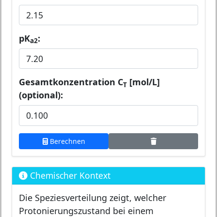
pK
:
a2
Gesamtkonzentration C
[mol/L]
T
(optional):
Berechnen
Chemischer Kontext
Die Speziesverteilung zeigt, welcher
Protonierungszustand bei einem