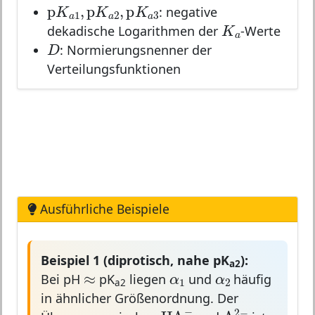
p
K
a
1
,
p
K
a
2
,
p
K
a
3
p
,
p
,
p
K
K
K
: negative
1
2
3
a
a
a
K
a
K
dekadische Logarithmen der
-Werte
D
a
D
: Normierungsnenner der
Verteilungsfunktionen
Ausführliche Beispiele
Beispiel 1 (diprotisch, nahe pK
):
≈
α
1
α
2
a2
≈
α
α
1
2
Bei pH
pK
liegen
und
häufig
a2
in ähnlicher Größenordnung. Der
HA
−
A
2
−
−
2
−