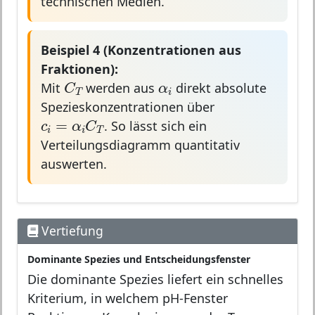
technischen Medien.
Beispiel 4 (Konzentrationen aus
Fraktionen):
C
T
α
i
α
C
Mit
werden aus
direkt absolute
i
T
Spezieskonzentrationen über
c
i
=
α
i
C
T
=
c
α
C
. So lässt sich ein
i
i
T
Verteilungsdiagramm quantitativ
auswerten.
Vertiefung
Dominante Spezies und Entscheidungsfenster
Die dominante Spezies liefert ein schnelles
Kriterium, in welchem pH-Fenster