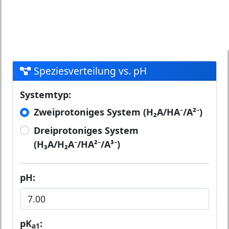
Speziesverteilung vs. pH
Systemtyp:
Zweiprotoniges System (H₂A/HA⁻/A²⁻)
Dreiprotoniges System
(H₃A/H₂A⁻/HA²⁻/A³⁻)
pH:
pK
:
a1