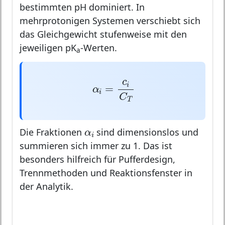
bestimmten pH dominiert. In
mehrprotonigen Systemen verschiebt sich
das Gleichgewicht stufenweise mit den
jeweiligen pK
-Werten.
a
α
i
=
c
i
C
T
c
i
=
α
i
C
T
α
i
α
Die Fraktionen
sind dimensionslos und
i
summieren sich immer zu 1. Das ist
besonders hilfreich für Pufferdesign,
Trennmethoden und Reaktionsfenster in
der Analytik.