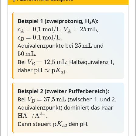
Beispiel 1 (zweiprotonig, H₂A):
c
A
=
0
,
1
mol
/
L
V
A
=
25
mL
=
25
mL
=
0
,
1
mol
/
L
V
c
,
,
c
B
=
0
,
1
mol
/
L
A
A
=
0
,
1
mol
/
L
c
.
25
mL
B
25
mL
Äquivalenzpunkte bei
und
50
mL
50
mL
.
V
B
=
12
,
5
mL
=
12
,
5
mL
V
Bei
: Halbäquivalenz 1,
B
pH
≈
p
K
a
1
pH
≈
p
K
daher
.
1
a
Beispiel 2 (zweiter Pufferbereich):
V
B
=
37
,
5
mL
=
37
,
5
mL
V
Bei
(zwischen 1. und 2.
B
Äquivalenzpunkt) dominiert das Paar
HA
−
/
A
2
−
−
2
−
HA
/
A
.
p
K
a
2
p
K
Dann steuert
den pH.
2
a