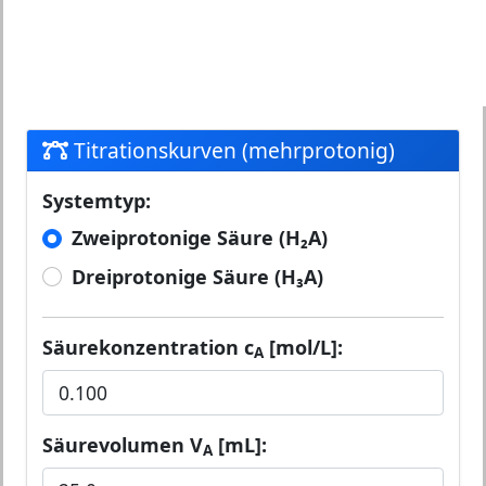
Titrationskurven (mehrprotonig)
Systemtyp:
Zweiprotonige Säure (H₂A)
Dreiprotonige Säure (H₃A)
Säurekonzentration c
[mol/L]:
A
Säurevolumen V
[mL]:
A