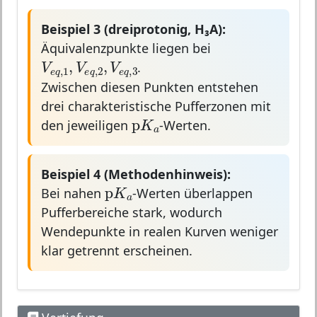
Beispiel 3 (dreiprotonig, H₃A):
Äquivalenzpunkte liegen bei
V
e
q
,
1
,
V
e
q
,
2
,
V
e
q
,
3
,
,
V
V
V
.
,
1
,
2
,
3
e
q
e
q
e
q
Zwischen diesen Punkten entstehen
drei charakteristische Pufferzonen mit
p
K
a
p
K
den jeweiligen
-Werten.
a
Beispiel 4 (Methodenhinweis):
p
K
a
p
K
Bei nahen
-Werten überlappen
a
Pufferbereiche stark, wodurch
Wendepunkte in realen Kurven weniger
klar getrennt erscheinen.