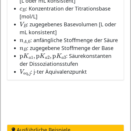
[L oder mL konsistent]
c
B
c
: Konzentration der Titrationsbase
B
[mol/L]
V
B
V
: zugegebenes Basevolumen [L oder
B
mL konsistent]
n
A
,
0
n
,
0
: anfängliche Stoffmenge der Säure
A
n
B
n
: zugegebene Stoffmenge der Base
B
p
K
a
1
,
p
K
a
2
,
p
K
a
3
p
,
p
,
p
K
K
K
: Säurekonstanten
1
2
3
a
a
a
der Dissoziationsstufen
V
eq
,
j
V
: j-ter Äquivalenzpunkt
eq
,
j
Ausführliche Beispiele