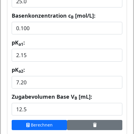
Basenkonzentration c
[mol/L]:
B
pK
:
a1
pK
:
a2
Zugabevolumen Base V
[mL]:
B
Berechnen