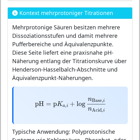
Kontext mehrprotoniger Titrationen
Mehrprotonige Säuren besitzen mehrere
Dissoziationsstufen und damit mehrere
Pufferbereiche und Äquivalenzpunkte.
Diese Seite liefert eine praxisnahe pH-
Näherung entlang der Titrationskurve über
Henderson-Hasselbalch-Abschnitte und
Äquivalenzpunkt-Näherungen.
pH
=
p
K
a
,
i
+
log
n
Base
,
i
n
Acid
,
i
n
Base
,
i
pH
=
p
+
log
K
,
a
i
n
Acid
,
i
Typische Anwendung: Polyprotonische
Systeme wie Kohlensäure-, Phosphat- oder