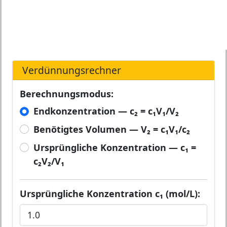
Verdünnungsrechner
Berechnungsmodus:
Endkonzentration — c₂ = c₁V₁/V₂
Benötigtes Volumen — V₂ = c₁V₁/c₂
Ursprüngliche Konzentration — c₁ =
c₂V₂/V₁
Ursprüngliche Konzentration c₁ (mol/L):