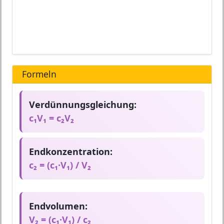
Formeln
Verdünnungsgleichung:
c₁V₁ = c₂V₂
Endkonzentration:
c₂ = (c₁·V₁) / V₂
Endvolumen:
V₂ = (c₁·V₁) / c₂