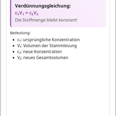
Verdünnungsgleichung:
c₁V₁ = c₂V₂
Die Stoffmenge bleibt konstant!
Bedeutung:
c₁: ursprüngliche Konzentration
V₁: Volumen der Stammlösung
c₂: neue Konzentration
V₂: neues Gesamtvolumen