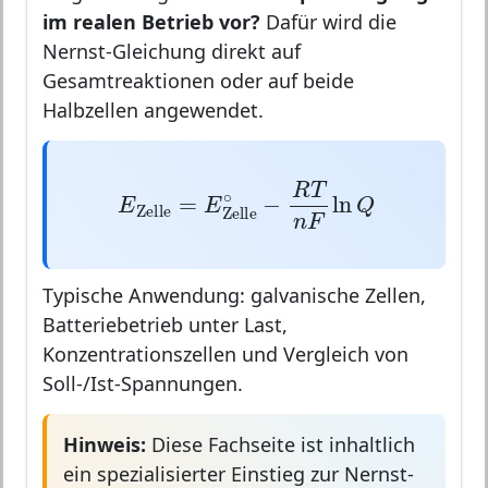
im realen Betrieb vor?
Dafür wird die
Nernst-Gleichung direkt auf
Gesamtreaktionen oder auf beide
Halbzellen angewendet.
E
Zelle
=
E
Zelle
∘
−
R
T
n
F
ln
Q
R
T
∘
=
−
ln
E
E
Q
Zelle
Zelle
n
F
Typische Anwendung: galvanische Zellen,
Batteriebetrieb unter Last,
Konzentrationszellen und Vergleich von
Soll-/Ist-Spannungen.
Hinweis:
Diese Fachseite ist inhaltlich
ein spezialisierter Einstieg zur Nernst-