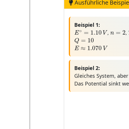
Ausführliche Beispie
Beispiel 1:
E
∘
=
1.10
V
n
=
2
∘
=
2
=
1.10
n
E
V
,
,
Q
=
10
=
10
Q
E
≈
1.070
V
≈
1.070
E
V
Beispiel 2:
Gleiches System, abe
Das Potential sinkt we