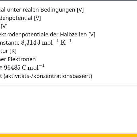
ial unter realen Bedingungen [V]
denpotential [V]
[V]
ode
lektrodenpotentiale der Halbzellen [V]
8,314
J
mol
−
1
K
−
1
−
1
−
1
8,314
J
mol
K
onstante
tur [K]
ner Elektronen
96485
C
mol
−
1
−
1
96485
C
mol
te
 (aktivitäts-/konzentrationsbasiert)