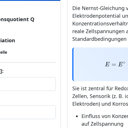
Die Nernst-Gleichung 
Elektrodenpotential u
onsquotient Q
Konzentrationsverhält
reale Zellspannungen 
Standardbedingungen q
iation
elle
E
=
E
∘
−
∘
]:
=
E
E
Sie ist zentral für Re
Zellen, Sensorik (z. B. 
Elektroden) und Korro
Einfluss von Konze
auf Zellspannung