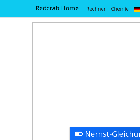
Redcrab Home
Rechner
Chemie
Nernst-Gleichu