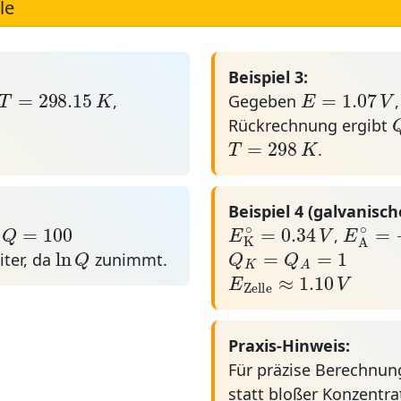
le
Beispiel 3:
T
=
298.15
K
E
=
1.07
V
=
298.15
=
1.07
T
K
E
,
Gegeben
Rückrechnung ergibt
T
=
298
K
=
298
T
K
.
Beispiel 4 (galvanisch
Q
=
100
E
K
∘
=
0.34
V
E
A
∘
=
∘
∘
=
0.34
=
=
100
E
V
E
Q
r
,
ln
Q
Q
K
=
Q
A
=
1
K
A
ln
=
=
1
Q
Q
Q
iter, da
zunimmt.
E
Zelle
≈
1.10
V
K
A
≈
1.10
E
V
Zelle
Praxis-Hinweis:
Für präzise Berechnung
statt bloßer Konzentr