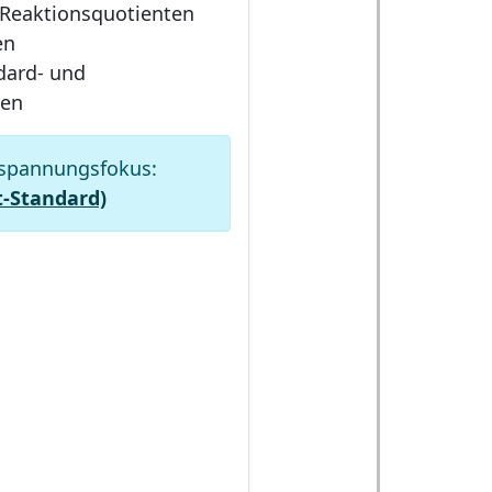
Reaktionsquotienten
en
dard- und
gen
lspannungsfokus:
t-Standard)