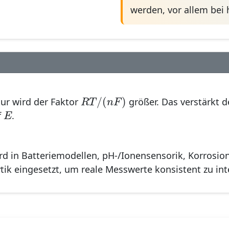
werden, vor allem bei
R
T
/
(
n
F
)
/
(
)
R
T
n
F
ur wird der Faktor
größer. Das verstärkt d
E
E
f
.
rd in Batteriemodellen, pH-/Ionensensorik, Korrosio
ik eingesetzt, um reale Messwerte konsistent zu int