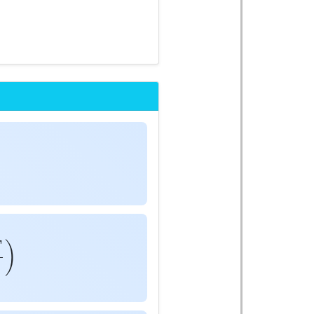
)
E
n
F
)