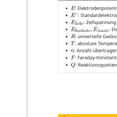
E
E
: Elektrodenpotent
E
∘
∘
E
: Standardelektro
E
Zelle
E
: Zellspannung 
Zelle
E
Kathode
,
E
An
,
E
E
: E
Kathode
Anode
R
R
: universelle Gask
T
T
: absolute Tempera
n
n
: Anzahl übertrage
F
F
: Faraday-Konstan
Q
Q
: Reaktionsquotient