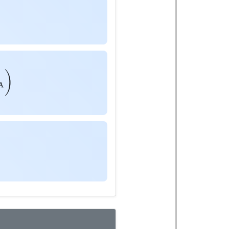
n
Q
A
)
)
ln
Q
A