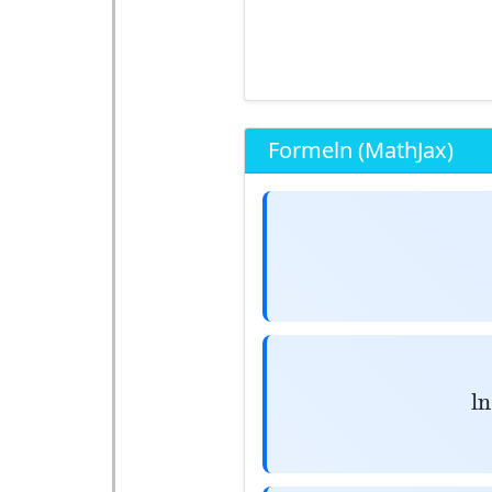
Formeln (MathJax)
ln
Q