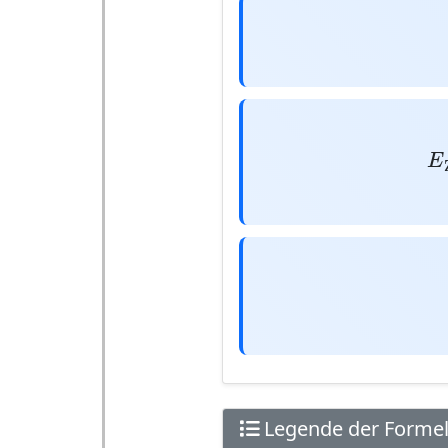
E
Ze
E
Zelle
Legende der Forme