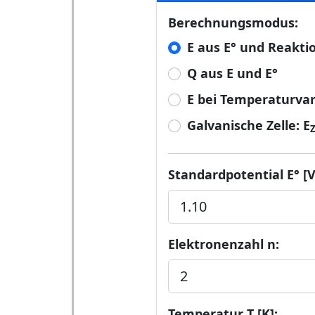
Berechnungsmodus:
E aus E° und Reakti
Q aus E und E°
E bei Temperaturvar
Galvanische Zelle: E
Z
Standardpotential E° [V
Elektronenzahl n:
Temperatur T [K]: