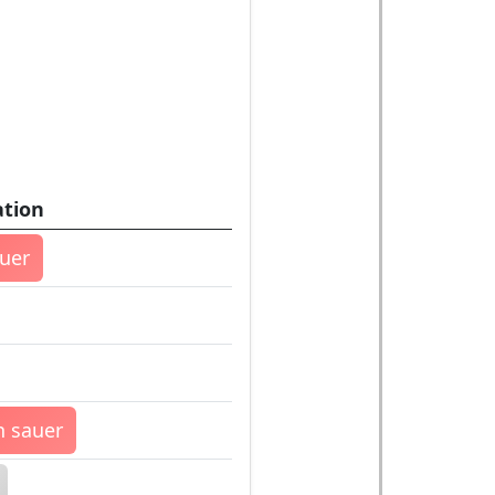
ation
auer
 sauer