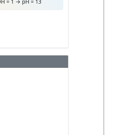
OH = 1 → pH = 13