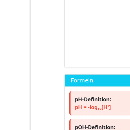
Formeln
pH-Definition:
pH = -log₁₀[H⁺]
pOH-Definition: