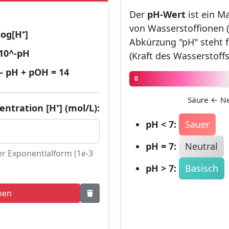
Der
pH-Wert
ist ein M
von Wasserstoffionen (
log[H⁺]
Abkürzung "pH" steht f
 10^-pH
(Kraft des Wasserstoffs
pH + pOH = 14
0
Säure ← Ne
ntration [H⁺] (mol/L):
pH < 7:
Sauer
pH = 7:
Neutral
er Exponentialform (1e-3
pH > 7:
Basisch
nen