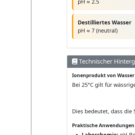
pH ≈ 2.5
Destilliertes Wasser
pH ≈ 7 (neutral)
Technischer Hinter
Ionenprodukt von Wasser
Bei 25°C gilt für wässr
Dies bedeutet, dass di
Praktische Anwendungen
Laborchemie:
pH-Be