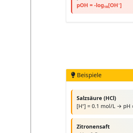
pOH = -log₁₀[OH⁻]
Beispiele
Salzsäure (HCl)
[H⁺] = 0.1 mol/L → pH 
Zitronensaft