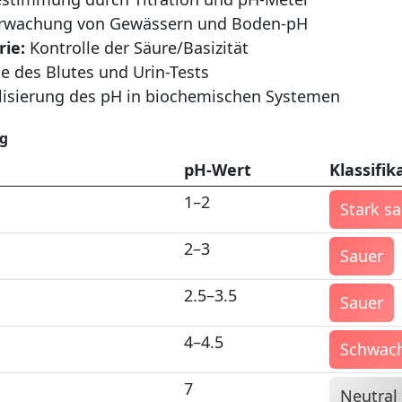
wachung von Gewässern und Boden-pH
ie:
Kontrolle der Säure/Basizität
e des Blutes und Urin-Tests
lisierung des pH in biochemischen Systemen
ag
pH-Wert
Klassifik
1–2
Stark s
2–3
Sauer
2.5–3.5
Sauer
4–4.5
Schwach
7
Neutral