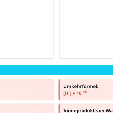
Umkehrformel:
-pH
[H⁺] = 10
Ionenprodukt von Was