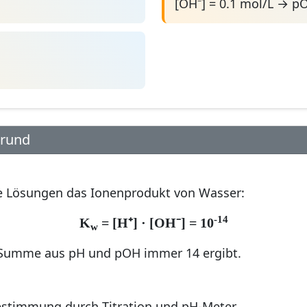
[OH⁻] = 0.1 mol/L → p
grund
ige Lösungen das Ionenprodukt von Wasser:
-14
K
= [H⁺] · [OH⁻] = 10
w
e Summe aus pH und pOH immer 14 ergibt.
stimmung durch Titration und pH-Meter