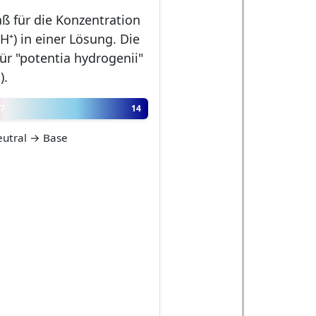
aß für die Konzentration
H⁺) in einer Lösung. Die
ür "potentia hydrogenii"
).
7
14
utral → Base