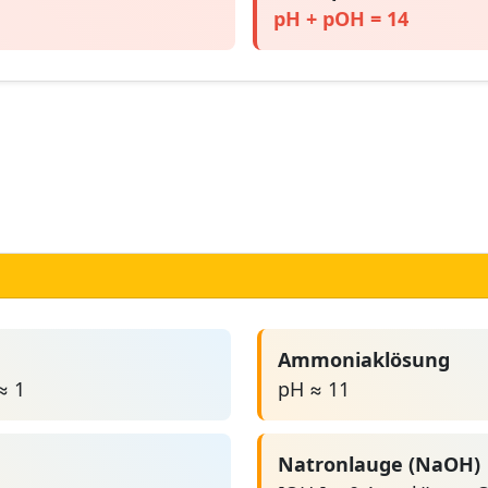
pH + pOH = 14
Ammoniaklösung
≈ 1
pH ≈ 11
Natronlauge (NaOH)