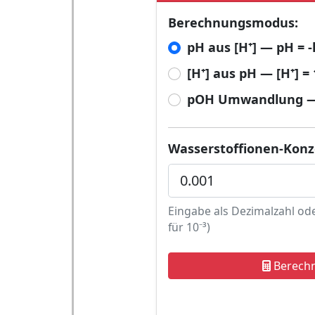
Berechnungsmodus:
pH aus [H⁺] — pH = -
[H⁺] aus pH — [H⁺] =
pOH Umwandlung — 
Wasserstoffionen-Konze
Eingabe als Dezimalzahl od
für 10⁻³)
Berech