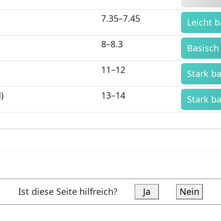
7.35–7.45
Leicht b
8–8.3
Basisch
11–12
Stark b
)
13–14
Stark b
Ist diese Seite hilfreich?
Ja
Nein