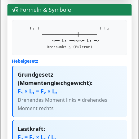
Formeln & Symbole
F₁ ↓ ↓ F₂
━━━━━━━━━━━━━━╋━━━━━━━
<── L₁ ──>△<─ L₂ ─>
Drehpunkt △ (Fulcrum)
Hebelgesetz
Grundgesetz
(Momentengleichgewicht):
F₁ × L₁ = F₂ × L₂
Drehendes Moment links = drehendes
Moment rechts
Lastkraft:
F₂ = F₁ × L₁ / L₂