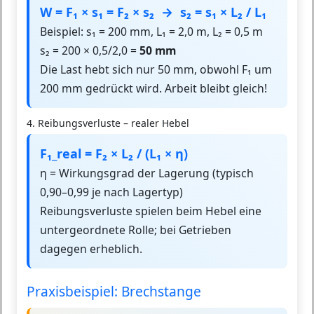
W = F₁ × s₁ = F₂ × s₂ → s₂ = s₁ × L₂ / L₁
Beispiel: s₁ = 200 mm, L₁ = 2,0 m, L₂ = 0,5 m
s₂ = 200 × 0,5/2,0 =
50 mm
Die Last hebt sich nur 50 mm, obwohl F₁ um
200 mm gedrückt wird. Arbeit bleibt gleich!
4. Reibungsverluste – realer Hebel
F₁_real = F₂ × L₂ / (L₁ × η)
η = Wirkungsgrad der Lagerung (typisch
0,90–0,99 je nach Lagertyp)
Reibungsverluste spielen beim Hebel eine
untergeordnete Rolle; bei Getrieben
dagegen erheblich.
Praxisbeispiel: Brechstange