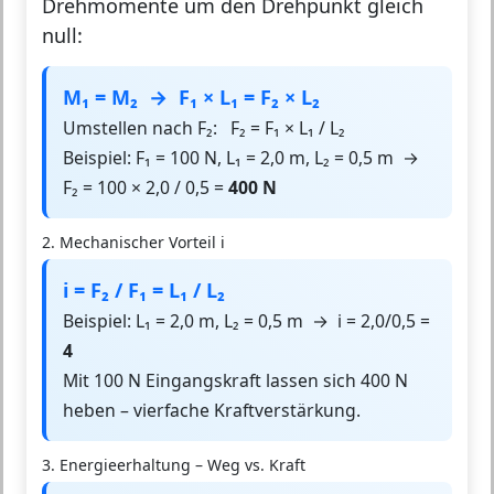
Drehmomente um den Drehpunkt gleich
null:
M₁ = M₂ → F₁ × L₁ = F₂ × L₂
Umstellen nach F₂: F₂ = F₁ × L₁ / L₂
Beispiel: F₁ = 100 N, L₁ = 2,0 m, L₂ = 0,5 m →
F₂ = 100 × 2,0 / 0,5 =
400 N
2. Mechanischer Vorteil i
i = F₂ / F₁ = L₁ / L₂
Beispiel: L₁ = 2,0 m, L₂ = 0,5 m → i = 2,0/0,5 =
4
Mit 100 N Eingangskraft lassen sich 400 N
heben – vierfache Kraftverstärkung.
3. Energieerhaltung – Weg vs. Kraft