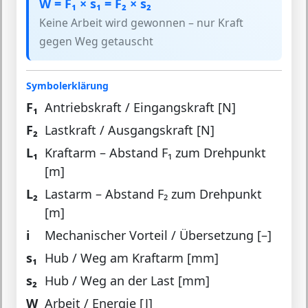
W = F₁ × s₁ = F₂ × s₂
Keine Arbeit wird gewonnen – nur Kraft
gegen Weg getauscht
Symbolerklärung
F₁
Antriebskraft / Eingangskraft [N]
F₂
Lastkraft / Ausgangskraft [N]
L₁
Kraftarm – Abstand F₁ zum Drehpunkt
[m]
L₂
Lastarm – Abstand F₂ zum Drehpunkt
[m]
i
Mechanischer Vorteil / Übersetzung [–]
s₁
Hub / Weg am Kraftarm [mm]
s₂
Hub / Weg an der Last [mm]
W
Arbeit / Energie [J]