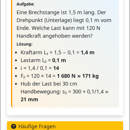
Aufgabe:
Eine Brechstange ist 1,5 m lang. Der
Drehpunkt (Unterlage) liegt 0,1 m vom
Ende. Welche Last kann mit 120 N
Handkraft angehoben werden?
Lösung:
Kraftarm L₁ = 1,5 − 0,1 =
1,4 m
Lastarm L₂ =
0,1 m
i = 1,4 / 0,1 =
14
F₂ = 120 × 14 =
1 680 N ≈ 171 kg
Hub der Last bei 30 cm
Handbewegung: s₂ = 300 × 0,1/1,4 ≈
21 mm
Häufige Fragen