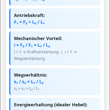
Antriebskraft:
F₁ = F₂ × L₂ / L₁
Mechanischer Vorteil:
i = F₂ / F₁ = L₁ / L₂
i > 1 → Kraftverstärkung | i < 1 →
Wegverstärkung
Wegverhältnis:
s₁ / s₂ = L₁ / L₂
s₂ = s₁ × L₂ / L₁
Energieerhaltung (idealer Hebel):