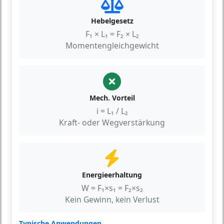
Hebelgesetz
F₁ × L₁ = F₂ × L₂
Momentengleichgewicht
Mech. Vorteil
i = L₁ / L₂
Kraft- oder Wegverstärkung
Energieerhaltung
W = F₁×s₁ = F₂×s₂
Kein Gewinn, kein Verlust
Typische Anwendungen