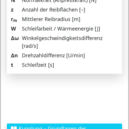
N
Normalkraft (Anpresskraft) [N]
z
Anzahl der Reibflächen [–]
r
Mittlerer Reibradius [m]
m
W
Schleifarbeit / Wärmeenergie [J]
Δω
Winkelgeschwindigkeitsdifferenz
[rad/s]
Δn
Drehzahldifferenz [U/min]
t
Schleifzeit [s]
Kupplung – Grundlagen der