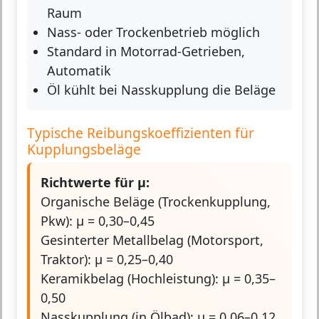
Raum
Nass- oder Trockenbetrieb möglich
Standard in Motorrad-Getrieben,
Automatik
Öl kühlt bei Nasskupplung die Beläge
Typische Reibungskoeffizienten für
Kupplungsbeläge
Richtwerte für μ:
Organische Beläge (Trockenkupplung,
Pkw): μ = 0,30–0,45
Gesinterter Metallbelag (Motorsport,
Traktor): μ = 0,25–0,40
Keramikbelag (Hochleistung): μ = 0,35–
0,50
Nasskupplung (in Ölbad): μ = 0,06–0,12