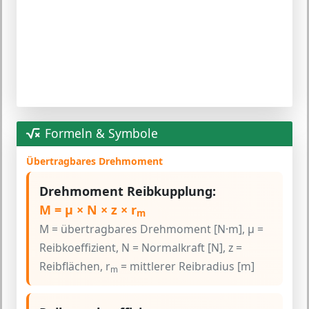
Formeln & Symbole
Übertragbares Drehmoment
Drehmoment Reibkupplung:
M = μ × N × z × r
m
M = übertragbares Drehmoment [N·m], μ =
Reibkoeffizient, N = Normalkraft [N], z =
Reibflächen, r
= mittlerer Reibradius [m]
m