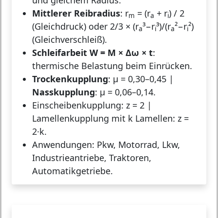
Mittlerer Reibradius
: r
= (r
+ r
) / 2
m
a
i
(Gleichdruck) oder 2/3 × (r
³−r
³)/(r
²−r
²)
a
i
a
i
(Gleichverschleiß).
Schleifarbeit W = M × Δω × t
:
thermische Belastung beim Einrücken.
Trockenkupplung
: μ = 0,30–0,45 |
Nasskupplung
: μ = 0,06–0,14.
Einscheibenkupplung: z = 2 |
Lamellenkupplung mit k Lamellen: z =
2·k.
Anwendungen: Pkw, Motorrad, Lkw,
Industrieantriebe, Traktoren,
Automatikgetriebe.