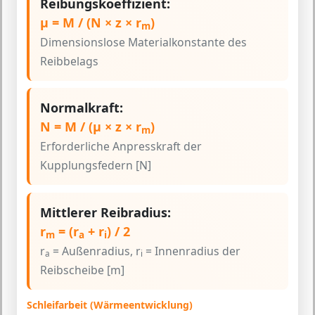
Reibungskoeffizient:
μ = M / (N × z × r
)
m
Dimensionslose Materialkonstante des
Reibbelags
Normalkraft:
N = M / (μ × z × r
)
m
Erforderliche Anpresskraft der
Kupplungsfedern [N]
Mittlerer Reibradius:
r
= (r
+ r
) / 2
m
a
i
r
= Außenradius, r
= Innenradius der
a
i
Reibscheibe [m]
Schleifarbeit (Wärmeentwicklung)