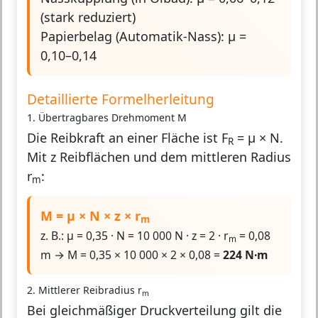
(stark reduziert)
Papierbelag (Automatik-Nass): μ =
0,10–0,14
Detaillierte Formelherleitung
1. Übertragbares Drehmoment M
Die Reibkraft an einer Fläche ist F
= μ × N.
R
Mit z Reibflächen und dem mittleren Radius
r
:
m
M = μ × N × z × r
m
z. B.: μ = 0,35 · N = 10 000 N · z = 2 · r
= 0,08
m
m → M = 0,35 × 10 000 × 2 × 0,08 =
224 N·m
2. Mittlerer Reibradius r
m
Bei gleichmäßiger Druckverteilung gilt die