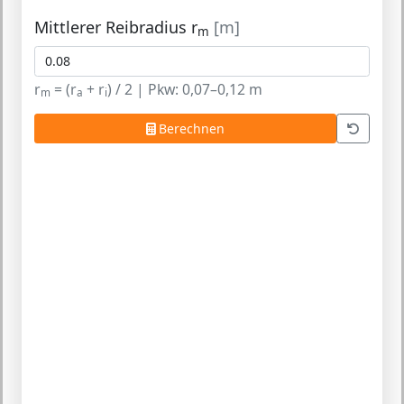
Mittlerer Reibradius r
[m]
m
r
= (r
+ r
) / 2 | Pkw: 0,07–0,12 m
m
a
i
Berechnen