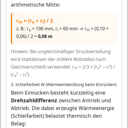
arithmetische Mitte:
r
= (r
+ r
) / 2
m
a
i
z. B.: r
= 100 mm, r
= 60 mm → r
= (0,10 +
a
i
m
0,06) / 2 =
0,08 m
Hinweis: Bei ungleichmäßiger Druckverteilung
wird stattdessen der
mittlere Reibradius
nach
Gleichverschleiß verwendet: r
= 2/3 × (r
³ − r
³) /
m
a
i
(r
² − r
²)
a
i
3. Schleifarbeit W (Wärmeentwicklung beim Einrücken)
Beim Einrücken besteht kurzzeitig eine
Drehzahldifferenz
zwischen Antrieb und
Abtrieb. Die dabei erzeugte Wärmeenergie
(Schleifarbeit) belastet thermisch den
Belag: