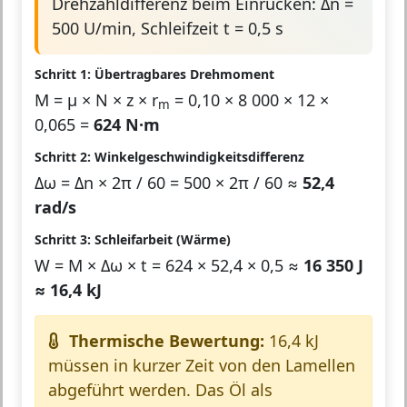
Drehzahldifferenz beim Einrücken: Δn =
500 U/min, Schleifzeit t = 0,5 s
Schritt 1: Übertragbares Drehmoment
M = μ × N × z × r
= 0,10 × 8 000 × 12 ×
m
0,065 =
624 N·m
Schritt 2: Winkelgeschwindigkeitsdifferenz
Δω = Δn × 2π / 60 = 500 × 2π / 60 ≈
52,4
rad/s
Schritt 3: Schleifarbeit (Wärme)
W = M × Δω × t = 624 × 52,4 × 0,5 ≈
16 350 J
≈ 16,4 kJ
Thermische Bewertung:
16,4 kJ
müssen in kurzer Zeit von den Lamellen
abgeführt werden. Das Öl als