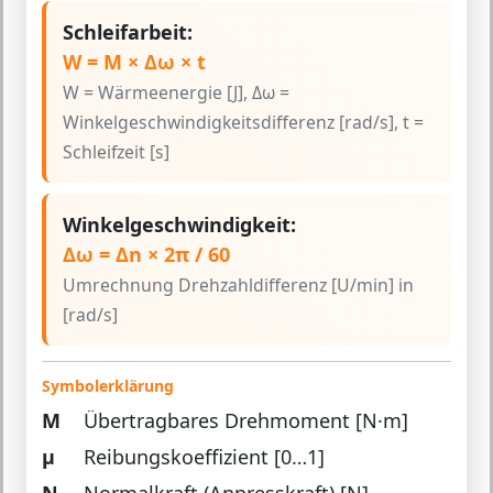
Schleifarbeit:
W = M × Δω × t
W = Wärmeenergie [J], Δω =
Winkelgeschwindigkeitsdifferenz [rad/s], t =
Schleifzeit [s]
Winkelgeschwindigkeit:
Δω = Δn × 2π / 60
Umrechnung Drehzahldifferenz [U/min] in
[rad/s]
Symbolerklärung
M
Übertragbares Drehmoment [N·m]
μ
Reibungskoeffizient [0…1]