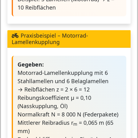
10 Reibflächen
Praxisbeispiel – Motorrad-
Lamellenkupplung
Gegeben:
Motorrad-Lamellenkupplung mit 6
Stahllamellen und 6 Belaglamellen
→ Reibflächen z = 2 × 6 = 12
Reibungskoeffizient μ = 0,10
(Nasskupplung, Öl)
Normalkraft N = 8 000 N (Federpakete)
Mittlerer Reibradius r
= 0,065 m (65
m
mm)