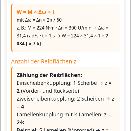
W = M × Δω × t
mit Δω = Δn × 2π / 60
z. B.: M = 224 N·m · Δn = 300 U/min → Δω =
31,4 rad/s · t = 1 s → W = 224 × 31,4 × 1 =
7
034 J ≈ 7 kJ
Anzahl der Reibflächen z
Zählung der Reibflächen:
Einscheibenkupplung: 1 Scheibe → z =
2
(Vorder- und Rückseite)
Zweischeibenkupplung: 2 Scheiben → z
=
4
Lamellenkupplung mit k Lamellen: z =
2·k
Beispiel: 5 Lamellen (Motorrad) → z =