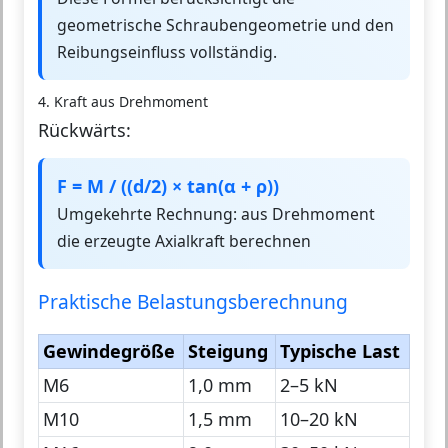
geometrische Schraubengeometrie und den
Reibungseinfluss vollständig.
4. Kraft aus Drehmoment
Rückwärts:
F = M / ((d/2) × tan(α + ρ))
Umgekehrte Rechnung: aus Drehmoment
die erzeugte Axialkraft berechnen
Praktische Belastungsberechnung
Gewindegröße
Steigung
Typische Last
M6
1,0 mm
2–5 kN
M10
1,5 mm
10–20 kN