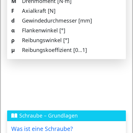
M
Drehmoment [N·m]
F
Axialkraft [N]
d
Gewindedurchmesser [mm]
α
Flankenwinkel [°]
ρ
Reibungswinkel [°]
μ
Reibungskoeffizient [0…1]
Schraube – Grundlagen
Was ist eine Schraube?