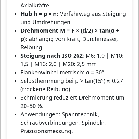
Axialkräfte.
Hub h = p × n
: Verfahrweg aus Steigung
und Umdrehungen.
Drehmoment M = F × (d/2) × tan(α +
ρ)
: abhängig von Kraft, Durchmesser,
Reibung.
Steigung nach ISO 262
: M6: 1,0 | M10:
1,5 | M16: 2,0 | M20: 2,5 mm
Flankenwinkel metrisch: α = 30°.
Selbsthemmung bei μ > tan(15°) ≈ 0,27
(trockene Reibung).
Schmierung reduziert Drehmoment um
20–50 %.
Anwendungen: Spanntechnik,
Schraubverbindungen, Spindeln,
Präzisionsmessung.