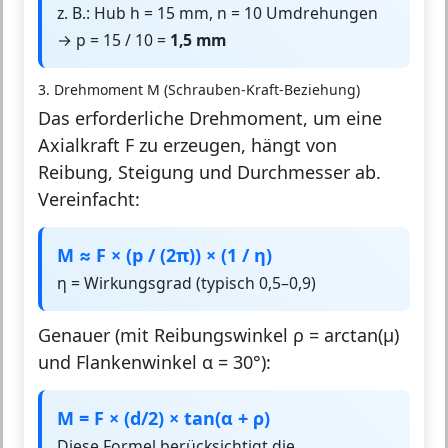
z. B.: Hub h = 15 mm, n = 10 Umdrehungen
→ p = 15 / 10 =
1,5 mm
3. Drehmoment M (Schrauben-Kraft-Beziehung)
Das erforderliche Drehmoment, um eine
Axialkraft F zu erzeugen, hängt von
Reibung, Steigung und Durchmesser ab.
Vereinfacht:
M ≈ F × (p / (2π)) × (1 / η)
η = Wirkungsgrad (typisch 0,5–0,9)
Genauer (mit Reibungswinkel ρ = arctan(μ)
und Flankenwinkel α = 30°):
M = F × (d/2) × tan(α + ρ)
Diese Formel berücksichtigt die