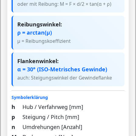
oder mit Reibung: M = F × d/2 × tan(α + ρ)
Reibungswinkel:
ρ = arctan(μ)
μ = Reibungskoeffizient
Flankenwinkel:
α = 30° (ISO-Metrisches Gewinde)
auch: Steigungswinkel der Gewindeflanke
Symbolerklärung
h
Hub / Verfahrweg [mm]
p
Steigung / Pitch [mm]
n
Umdrehungen [Anzahl]