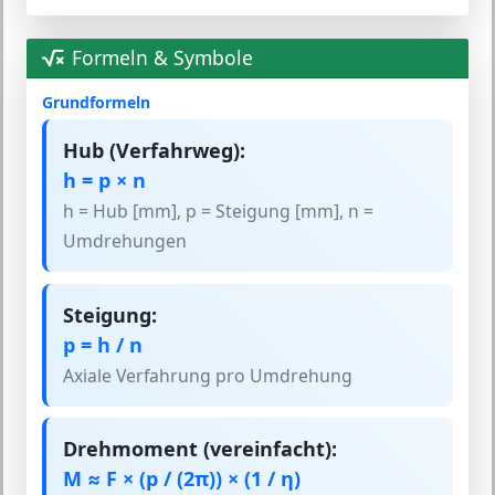
Formeln & Symbole
Grundformeln
Hub (Verfahrweg):
h = p × n
h = Hub [mm], p = Steigung [mm], n =
Umdrehungen
Steigung:
p = h / n
Axiale Verfahrung pro Umdrehung
Drehmoment (vereinfacht):
M ≈ F × (p / (2π)) × (1 / η)