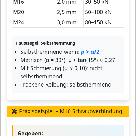
M16
2,0 mm
30–50 kN
M20
2,5 mm
50–100 kN
M24
3,0 mm
80–150 kN
Faustregel: Selbsthemmung
Selbsthemmend wenn:
ρ > α/2
Metrisch (α = 30°): μ > tan(15°) ≈ 0,27
Mit Schmierung (μ ≈ 0,10): nicht
selbsthemmend
Trockene Reibung: selbsthemmend
Praxisbeispiel – M16 Schraubverbindung
Gegeben: