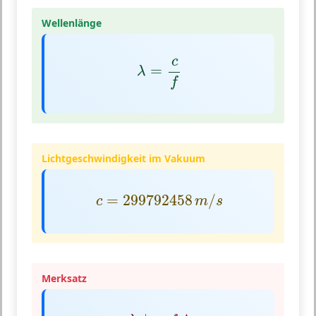
Wellenlänge
λ
=
c
f
c
=
λ
f
Lichtgeschwindigkeit im Vakuum
c
=
299792458
m
/
s
=
299792458
/
c
m
s
Merksatz
λ
↓⇒
f
↑