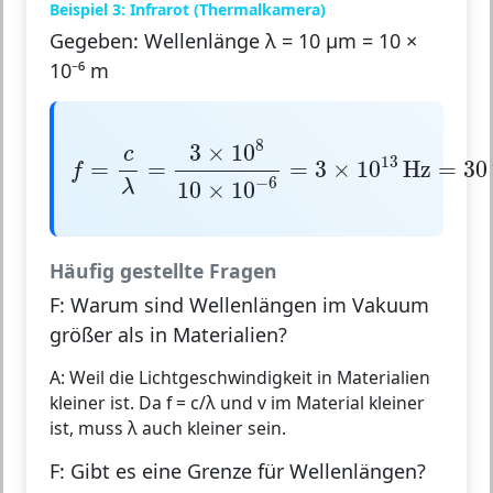
Beispiel 3: Infrarot (Thermalkamera)
Gegeben: Wellenlänge λ = 10 μm = 10 ×
10⁻⁶ m
f
=
c
λ
=
3
×
10
8
10
×
10
−
6
=
3
×
10
13
Hz
=
30
T
8
3
×
10
c
13
=
=
=
3
×
10
Hz
=
30
f
−
6
λ
10
×
10
Häufig gestellte Fragen
F: Warum sind Wellenlängen im Vakuum
größer als in Materialien?
A: Weil die Lichtgeschwindigkeit in Materialien
kleiner ist. Da f = c/λ und v im Material kleiner
ist, muss λ auch kleiner sein.
F: Gibt es eine Grenze für Wellenlängen?