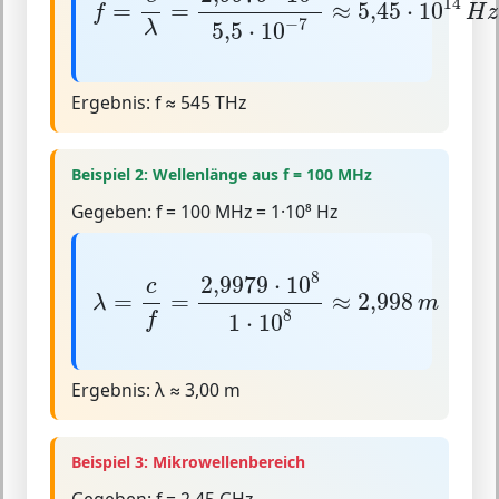
14
=
=
≈
5
,
45
⋅
10
f
H
z
−
7
5
,
5
⋅
10
λ
Ergebnis:
f ≈ 545 THz
Beispiel 2: Wellenlänge aus f = 100 MHz
Gegeben:
f = 100 MHz = 1·10⁸ Hz
λ
=
c
f
=
2,997
9
⋅
10
8
1
⋅
10
8
≈
2,998
m
8
2,997
9
⋅
10
c
=
=
≈
2,998
λ
m
8
1
⋅
10
f
Ergebnis:
λ ≈ 3,00 m
Beispiel 3: Mikrowellenbereich
Gegeben:
f = 2,45 GHz