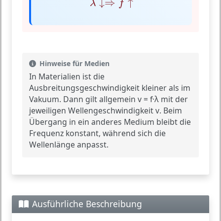
↓
⇒
↑
λ
f
Hinweise für Medien
In Materialien ist die
Ausbreitungsgeschwindigkeit kleiner als im
Vakuum. Dann gilt allgemein
v = f·λ
mit der
jeweiligen Wellengeschwindigkeit
v
. Beim
Übergang in ein anderes Medium bleibt die
Frequenz konstant, während sich die
Wellenlänge anpasst.
Ausführliche Beschreibung