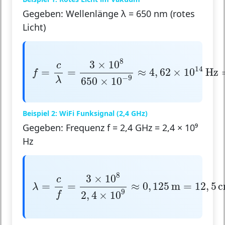
Gegeben: Wellenlänge λ = 650 nm (rotes
Licht)
f
=
c
λ
=
3
×
10
8
650
×
10
−
9
≈
4
,
62
×
10
14
Hz
8
3
×
10
c
14
=
=
≈
4
,
62
×
10
Hz
f
−
9
λ
650
×
10
Beispiel 2: WiFi Funksignal (2,4 GHz)
Gegeben: Frequenz f = 2,4 GHz = 2,4 × 10⁹
Hz
λ
=
c
f
=
3
×
10
8
2
,
4
×
10
9
≈
0
,
125
m
=
12
,
5
cm
8
3
×
10
c
=
=
≈
0
,
125
m
=
12
,
5
λ
9
2
,
4
×
10
f