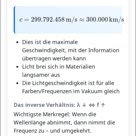
c
=
299.792.458
m/s
≈
300.000
km/s
=
299.792.458
m/s
≈
300.000
km/s
c
Dies ist die maximale
Geschwindigkeit, mit der Information
übertragen werden kann
Licht brei sich in Materialien
langsamer aus
Die Lichtgeschwindigkeit ist für alle
Farben/Frequenzen im Vakuum gleich
Das inverse Verhältnis: λ ↓ ⇔ f ↑
Wichtigste Merkregel:
Wenn die
Wellenlänge
abnimmt
, dann
nimmt die
Frequenz zu
– und umgekehrt.