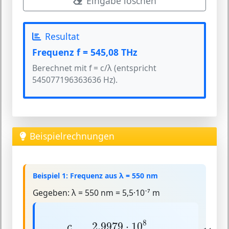
Eingabe löschen
Resultat
Frequenz f = 545,08 THz
Berechnet mit f = c/λ (entspricht
545077196363636 Hz).
Beispielrechnungen
Beispiel 1: Frequenz aus λ = 550 nm
Gegeben:
λ = 550 nm = 5,5·10⁻⁷ m
f
=
c
λ
=
2,997
9
⋅
10
8
5
,
5
⋅
10
−
7
≈
5
,
45
⋅
10
14
8
2,997
9
⋅
10
c