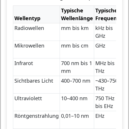
Typische
Typische
Wellentyp
Wellenlänge
Frequenz
An
Radiowellen
mm bis km
kHz bis
Rad
GHz
Mo
Mikrowellen
mm bis cm
GHz
Mi
W
Infrarot
700 nm bis 1
MHz bis
Wä
mm
THz
IR
Sichtbares Licht
400–700 nm
~430–750
Me
THz
Au
Ultraviolett
10–400 nm
750 THz
Des
bis EHz
Me
Röntgenstrahlung
0,01–10 nm
EHz
Me
Bi