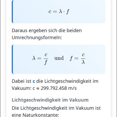
c
=
λ
⋅
f
=
⋅
c
λ
f
Daraus ergeben sich die beiden
Umrechnungsformeln:
λ
=
c
f
und
f
=
c
λ
c
c
=
und
=
λ
f
λ
f
Dabei ist
c
die Lichtgeschwindigkeit im
Vakuum:
c ≈ 299.792.458 m/s
Lichtgeschwindigkeit im Vakuum
Die Lichtgeschwindigkeit im Vakuum ist
eine Naturkonstante: