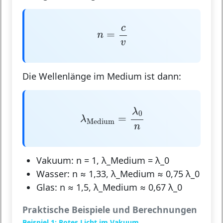
n
=
c
v
c
=
n
v
Die Wellenlänge im Medium ist dann:
λ
Medium
=
λ
0
n
λ
0
=
λ
Medium
n
Vakuum: n = 1, λ_Medium = λ_0
Wasser: n ≈ 1,33, λ_Medium ≈ 0,75 λ_0
Glas: n ≈ 1,5, λ_Medium ≈ 0,67 λ_0
Praktische Beispiele und Berechnungen
Beispiel 1: Rotes Licht im Vakuum