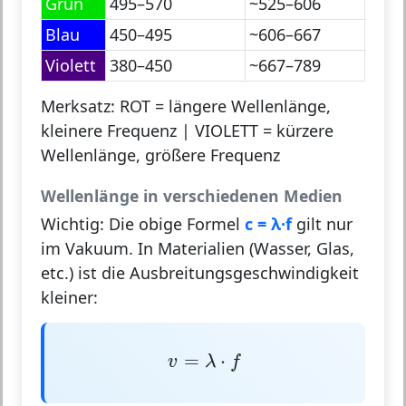
Grün
495–570
~525–606
Blau
450–495
~606–667
Violett
380–450
~667–789
Merksatz:
ROT = längere Wellenlänge,
kleinere Frequenz | VIOLETT = kürzere
Wellenlänge, größere Frequenz
Wellenlänge in verschiedenen Medien
Wichtig:
Die obige Formel
c = λ·f
gilt nur
im
Vakuum
. In Materialien (Wasser, Glas,
etc.) ist die Ausbreitungsgeschwindigkeit
kleiner:
v
=
λ
⋅
f
=
⋅
v
λ
f