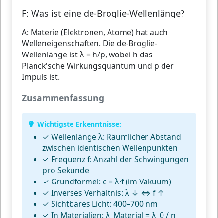
F: Was ist eine de-Broglie-Wellenlänge?
A: Materie (Elektronen, Atome) hat auch
Welleneigenschaften. Die de-Broglie-
Wellenlänge ist λ = h/p, wobei h das
Planck'sche Wirkungsquantum und p der
Impuls ist.
Zusammenfassung
Wichtigste Erkenntnisse:
✓
Wellenlänge λ
: Räumlicher Abstand
zwischen identischen Wellenpunkten
✓
Frequenz f
: Anzahl der Schwingungen
pro Sekunde
✓
Grundformel:
c = λ·f (im Vakuum)
✓
Inverses Verhältnis:
λ ↓ ⇔ f ↑
✓
Sichtbares Licht:
400–700 nm
✓
In Materialien:
λ_Material = λ_0 / n