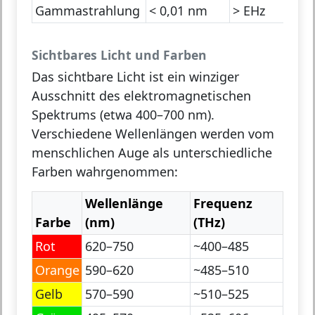
Gammastrahlung
< 0,01 nm
> EHz
Rad
Sichtbares Licht und Farben
Das sichtbare Licht ist ein winziger
Ausschnitt des elektromagnetischen
Spektrums (etwa 400–700 nm).
Verschiedene Wellenlängen werden vom
menschlichen Auge als unterschiedliche
Farben wahrgenommen:
Wellenlänge
Frequenz
Farbe
(nm)
(THz)
Rot
620–750
~400–485
Orange
590–620
~485–510
Gelb
570–590
~510–525