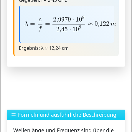
λ
=
c
f
=
2,997
9
⋅
10
8
2
,
45
⋅
10
9
≈
0,122
m
8
2,997
9
⋅
10
c
=
=
≈
0,122
λ
m
9
2
,
45
⋅
10
f
Ergebnis:
λ ≈ 12,24 cm
Formeln und ausführliche Beschreibung
Wellenlänge und Frequenz sind über die