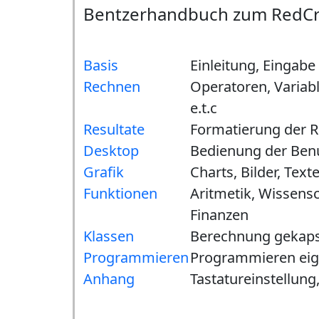
Bentzerhandbuch zum RedCrab
Basis
Einleitung, Eingab
Rechnen
Operatoren, Variabl
e.t.c
Resultate
Formatierung der R
Desktop
Bedienung der Ben
Grafik
Charts, Bilder, Tex
Funktionen
Aritmetik, Wissensch
Finanzen
Klassen
Berechnung gekaps
Programmieren
Programmieren eig
Anhang
Tastatureinstellung