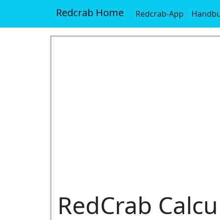
Redcrab Home
Redcrab-App
Handb
RedCrab Calcu