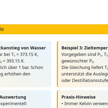
le
ckanstieg von Wasser
Beispiel 3: Zieltempe
r bei T₁ = 373.15 K,
Vorgegeben sind P₁, T₁
₂ = 393.15 K.
gewünschter P₂.
lich über 1 bar. Schon
Die Gleichung liefert T
eg erhöhen den
unterstützt die Ausle
oder Destillationsstuf
t-Auswertung
Praxis-Hinweise
experimentell
• Immer Kelvin verwen