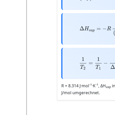
Δ
H
v
a
p
=
−
R
ln
(
Δ
=
−
H
R
v
a
p
1
T
2
=
1
T
1
−
R
Δ
1
1
=
−
T
T
2
1
R = 8.314 J·mol⁻¹·K⁻¹, ΔH
in
vap
J/mol umgerechnet.