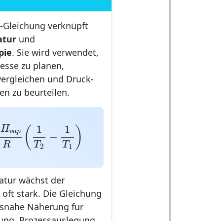
n-Gleichung verknüpft
atur
und
pie
. Sie wird verwendet,
sse zu planen,
ergleichen und Druck-
n zu beurteilen.
H
v
a
p
R
(
1
T
2
−
1
T
1
)
Δ
1
1
H
(
)
v
a
p
−
R
T
T
2
1
atur wächst der
oft stark. Die Gleichung
xisnahe Näherung für
fung, Prozessauslegung