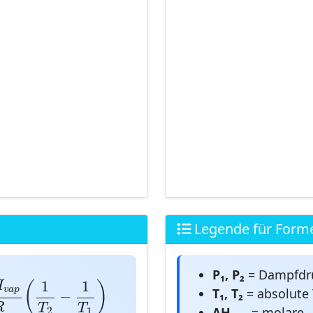
Legende für Form
P₁, P₂
= Dampfdruc
a
p
R
(
1
T
2
−
1
T
1
)
1
1
H
(
)
v
a
p
T₁, T₂
= absolute 
−
R
T
T
ΔH
= molare
2
1