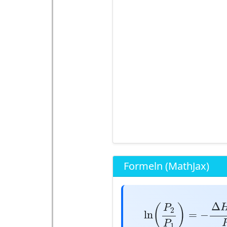
Formeln (MathJax)
ln
(
P
2
P
1
)
=
−
Δ
H
v
Δ
(
)
P
2
ln
=
−
P
1