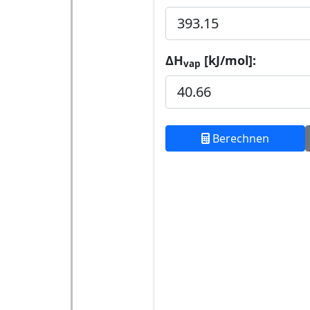
ΔH
[kJ/mol]:
vap
Berechnen