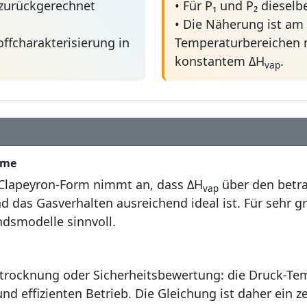
zurückgerechnet
• Für P₁ und P₂ diesel
• Die Näherung ist am
toffcharakterisierung in
Temperaturbereichen 
konstantem ΔH
.
vap
hme
s-Clapeyron-Form nimmt an, dass ΔH
über den betra
vap
nd das Gasverhalten ausreichend ideal ist. Für sehr 
andsmodelle sinnvoll.
trocknung oder Sicherheitsbewertung: die Druck-Te
d effizienten Betrieb. Die Gleichung ist daher ein z