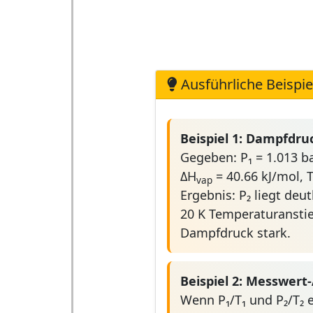
Ausführliche Beispie
Beispiel 1: Dampfdru
Gegeben: P₁ = 1.013 ba
ΔH
= 40.66 kJ/mol, T
vap
Ergebnis: P₂ liegt deut
20 K Temperaturansti
Dampfdruck stark.
Beispiel 2: Messwer
Wenn P₁/T₁ und P₂/T₂ 