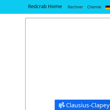
Redcrab Home
Rechner
Chemie
Clausius-Clapey