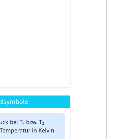
elsymbole
k bei T₁ bzw. T₂
Temperatur in Kelvin