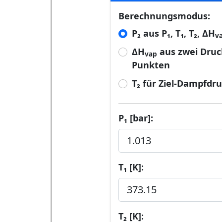
Berechnungsmodus:
P₂ aus P₁, T₁, T₂, ΔH
v
ΔH
aus zwei Druc
vap
Punkten
T₂ für Ziel-Dampfdru
P₁ [bar]:
T₁ [K]:
T₂ [K]: