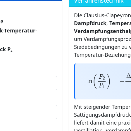
Verfahrenstechnik
Die Clausius-Clapeyro
ap
Dampfdruck
,
Temper
k-Temperatur-
Verdampfungsenthal
um Verdampfungsproze
Siedebedingungen zu v
ck P₂
Temperatur-Beziehunge
ln
(
P
2
P
1
)
=
−
Δ
(
)
P
2
ln
=
−
P
1
Mit steigender Temper
Sättigungsdampfdruck 
liefert damit eine pra
Destillation, Verdamp