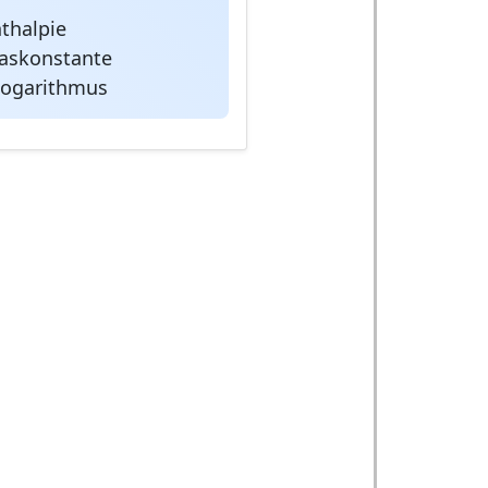
thalpie
Gaskonstante
Logarithmus