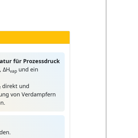
ratur für Prozessdruck
, ΔH
und ein
vap
₂ direkt und
gung von Verdampfern
en.
den.