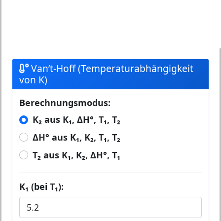
Van’t-Hoff (Temperaturabhängigkeit
von K)
Berechnungsmodus:
K₂ aus K₁, ΔH°, T₁, T₂
ΔH° aus K₁, K₂, T₁, T₂
T₂ aus K₁, K₂, ΔH°, T₁
K₁ (bei T₁):