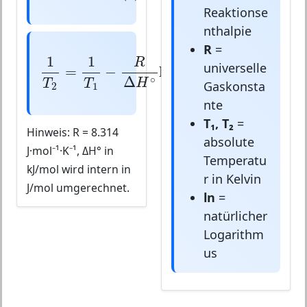
Reaktionse
nthalpie
R
=
1
T
2
=
1
T
1
−
R
Δ
H
∘
ln
(
K
2
K
1
)
1
1
(
)
R
K
2
universelle
=
−
ln
∘
Δ
H
T
T
K
Gaskonsta
2
1
1
nte
T₁, T₂
=
Hinweis: R = 8.314
absolute
J·mol⁻¹·K⁻¹, ΔH° in
Temperatu
kJ/mol wird intern in
r in Kelvin
J/mol umgerechnet.
ln
=
natürlicher
Logarithm
us