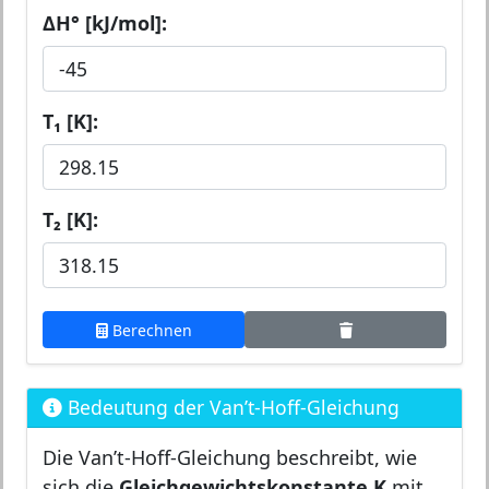
ΔH° [kJ/mol]:
T₁ [K]:
T₂ [K]:
Berechnen
Bedeutung der Van’t-Hoff-Gleichung
Die Van’t-Hoff-Gleichung beschreibt, wie
sich die
Gleichgewichtskonstante K
mit