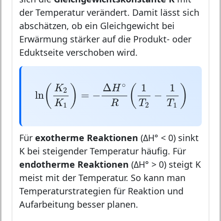
der Temperatur verändert. Damit lässt sich
abschätzen, ob ein Gleichgewicht bei
Erwärmung stärker auf die Produkt- oder
Eduktseite verschoben wird.
ln
(
K
2
K
1
)
=
−
Δ
H
∘
R
(
1
T
2
−
1
T
1
)
∘
Δ
1
1
(
)
(
)
K
H
2
ln
=
−
−
R
K
T
T
1
2
1
Für
exotherme Reaktionen
(ΔH° < 0) sinkt
K bei steigender Temperatur häufig. Für
endotherme Reaktionen
(ΔH° > 0) steigt K
meist mit der Temperatur. So kann man
Temperaturstrategien für Reaktion und
Aufarbeitung besser planen.