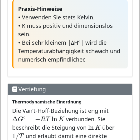
Praxis-Hinweise
• Verwenden Sie stets Kelvin.
• K muss positiv und dimensionslos
sein.
• Bei sehr kleinem |ΔH°| wird die
Temperaturabhängigkeit schwach und
numerisch empfindlicher.
Vertiefung
Thermodynamische Einordnung
Die Van’t-Hoff-Beziehung ist eng mit
Δ
G
∘
=
−
R
T
ln
K
∘
Δ
=
−
ln
verbunden. Sie
G
R
T
K
ln
K
ln
beschreibt die Steigung von
über
K
1
/
T
1
/
und erlaubt damit eine direkte
T