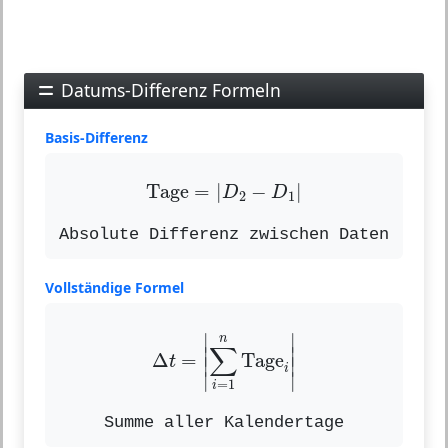
Datums-Differenz Formeln
Basis-Differenz
Tage
=
|
D
2
−
D
1
|
Tage
=
|
−
|
D
D
2
1
Absolute Differenz zwischen Daten
Vollständige Formel
Δ
t
=
|
∑
i
=
1
n
Tage
i
|
∣
∣
n
∑
∣

∣

Δ
=
Tage
t
∣
∣
i
∣
∣
=
1
i
Summe aller Kalendertage