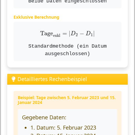
Beide Daten eingeschlossen
Exklusive Berechnung
Tage
exkl
=
|
D
2
−
D
1
|
Tage
=
|
−
|
D
D
2
1
exkl
Standardmethode (ein Datum
ausgeschlossen)
Detailliertes Rechenbeispiel
Beispiel: Tage zwischen 5. Februar 2023 und 15.
Januar 2024
Gegebene Daten:
1. Datum: 5. Februar 2023