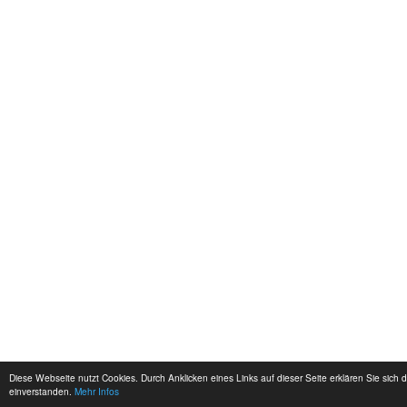
Diese Webseite nutzt Cookies. Durch Anklicken eines Links auf dieser Seite erklären Sie sich 
einverstanden.
Mehr Infos