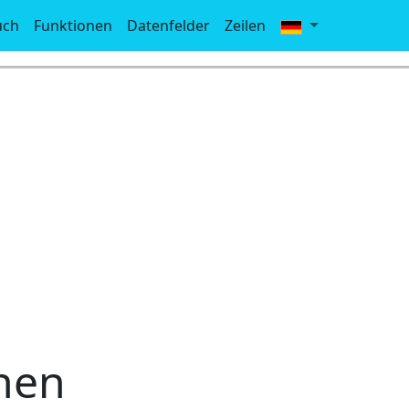
uch
Funktionen
Datenfelder
Zeilen
onen