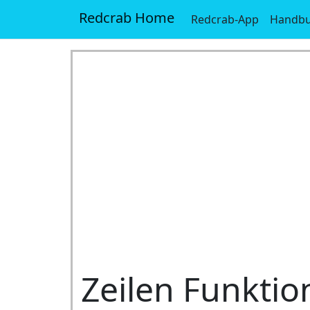
Redcrab Home
Redcrab-App
Handb
Zeilen Funkti